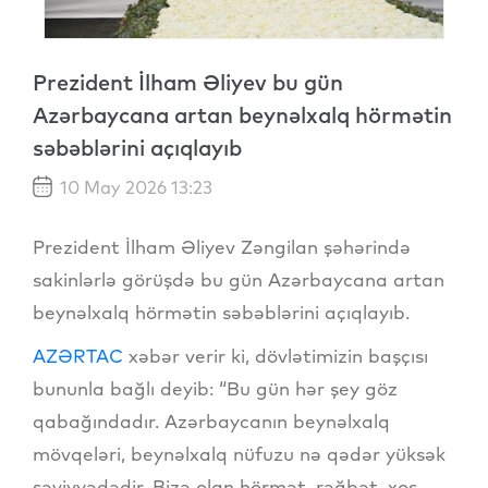
Prezident İlham Əliyev bu gün
Azərbaycana artan beynəlxalq hörmətin
səbəblərini açıqlayıb
10 May 2026 13:23
Prezident İlham Əliyev Zəngilan şəhərində
sakinlərlə görüşdə bu gün Azərbaycana artan
beynəlxalq hörmətin səbəblərini açıqlayıb.
AZƏRTAC
xəbər verir ki, dövlətimizin başçısı
bununla bağlı deyib: “Bu gün hər şey göz
qabağındadır. Azərbaycanın beynəlxalq
mövqeləri, beynəlxalq nüfuzu nə qədər yüksək
səviyyədədir. Bizə olan hörmət, rəğbət, xoş