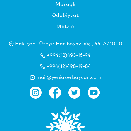
Maraqlı
Ədəbiyyat
MEDİA
Bakı şəh., Üzeyir Hacıbəyov küç., 66, AZ1000
+994(12)493-16-94
+994(12)498-19-84
mail@yeniazerbaycan.com