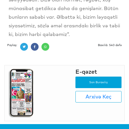
münasibət getdikcə daha da genişlənir. Bütün
bunların səbəbi var. Əlbəttə ki, bizim ləyaqətli
siyasətimiz, sözlə əməl arasındakı birlik və təbii
ki, bizim hərbi qələbəmiz”.
Paylaş:
Baxılıb: 540 dəfə
E-qəzet
Son Buraxılış
Arxivə Keç