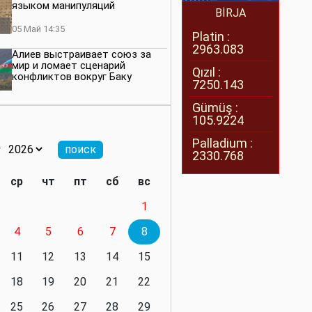
языком манипуляций
BİRJA
05 Май 14:35
Platin :
2963.083
Алиев выстраивает союз за
мир и ломает сценарий
Qızıl :
конфликтов вокруг Баку
7250.143
27 Апрель 14:07
Gümüş :
105.9224
Баку меняет правила. Страны
Южного Кавказа усиливают
Palladium :
значимость региона
2330.768
08 Апрель 14:28
ср
чт
пт
сб
вс
Глобальная игра сил:
1
нейтралитета больше не будет
4
5
6
7
8
11 Март 16:36
11
12
13
14
15
Видимо, действительно
президенту приходится все
18
19
20
21
22
делать самому
25
26
27
28
29