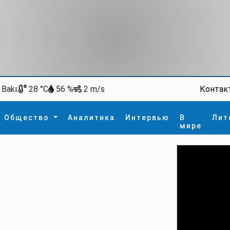
Bakı:
Контак
28 °C
56 %
2 m/s
Общество
Аналитика
Интервью
В
Лит
мире
ство
В мире
Спорт
Интересное
зм
İdman
Новые технологии
а
гия
сшествие
пора