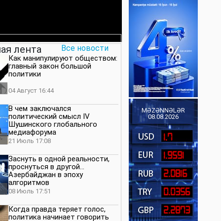
ая лента
Все новости
Как манипулируют обществом:
главный закон большой
политики
04 Август 16:44
В чем заключался
MƏZƏNNƏLƏR
политический смысл IV
08.08.2026
Шушинского глобального
медиафорума
1.7
21 Июль 17:08
1.9591
Заснуть в одной реальности,
проснуться в другой…
2.0816
Азербайджан в эпоху
алгоритмов
0.0356
08 Июль 17:51
Когда правда теряет голос,
2.2873
политика начинает говорить