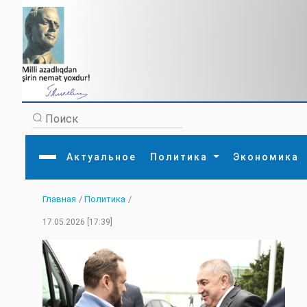
Актуальное
Политика
Экономика
Главная
/
Политика
/
Главная
Литература
Политика
Обще
17.05.2026 [17:39]
Актуальное
МЕДИА
Внешняя политика
Тури
Экономика
Внутренняя политика
Наук
Аналитика
Рели
Культура
Прои
Интервью
Диас