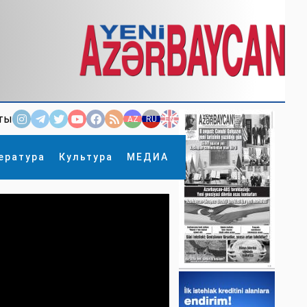
ты
AZ
RU
EN
ература
Культура
МЕДИА
×