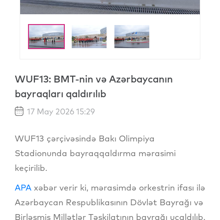
WUF13: BMT-nin və Azərbaycanın
bayraqları qaldırılıb
17 May 2026 15:29
WUF13 çərçivəsində Bakı Olimpiya
Stadionunda bayraqqaldırma mərasimi
keçirilib.
APA
xəbər verir ki, mərasimdə orkestrin ifası ilə
Azərbaycan Respublikasının Dövlət Bayrağı və
Birləşmiş Millətlər Təşkilatının bayrağı ucaldılıb.