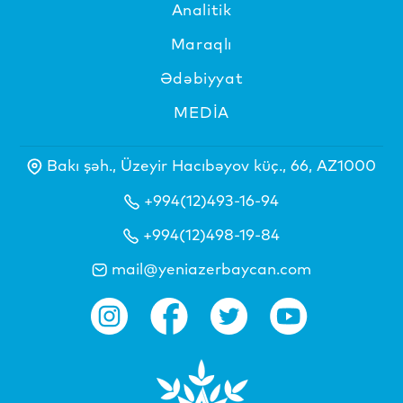
Analitik
Maraqlı
Ədəbiyyat
MEDİA
Bakı şəh., Üzeyir Hacıbəyov küç., 66, AZ1000
+994(12)493-16-94
+994(12)498-19-84
mail@yeniazerbaycan.com