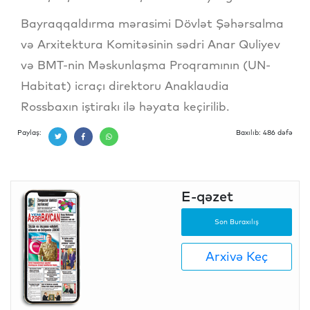
Bayraqqaldırma mərasimi Dövlət Şəhərsalma
və Arxitektura Komitəsinin sədri Anar Quliyev
və BMT-nin Məskunlaşma Proqramının (UN-
Habitat) icraçı direktoru Anaklaudia
Rossbaxın iştirakı ilə həyata keçirilib.
Paylaş:
Baxılıb: 486 dəfə
E-qəzet
Son Buraxılış
Arxivə Keç