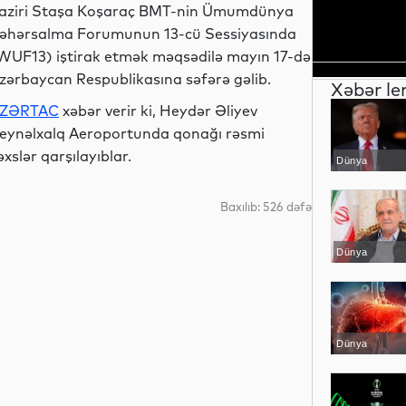
aziri Staşa Koşaraç BMT-nin Ümumdünya
əhərsalma Forumunun 13-cü Sessiyasında
WUF13) iştirak etmək məqsədilə mayın 17-də
zərbaycan Respublikasına səfərə gəlib.
Xəbər le
ZƏRTAC
xəbər verir ki, Heydər Əliyev
eynəlxalq Aeroportunda qonağı rəsmi
əxslər qarşılayıblar.
Dünya
Baxılıb: 526 dəfə
Dünya
Dünya