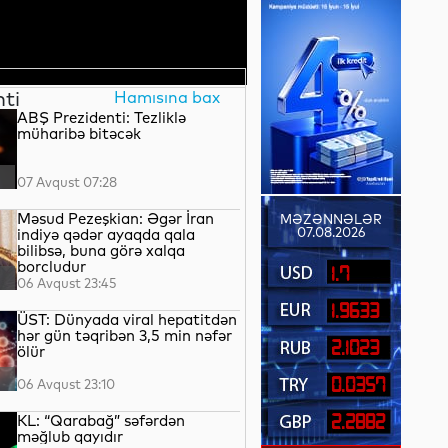
nti
Hamısına bax
ABŞ Prezidenti: Tezliklə
müharibə bitəcək
07 Avqust 07:28
Məsud Pezeşkian: Əgər İran
MƏZƏNNƏLƏR
07.08.2026
indiyə qədər ayaqda qala
bilibsə, buna görə xalqa
borcludur
1.7
06 Avqust 23:45
1.9633
ÜST: Dünyada viral hepatitdən
hər gün təqribən 3,5 min nəfər
2.1023
ölür
0.0357
06 Avqust 23:10
KL: “Qarabağ” səfərdən
2.2882
məğlub qayıdır