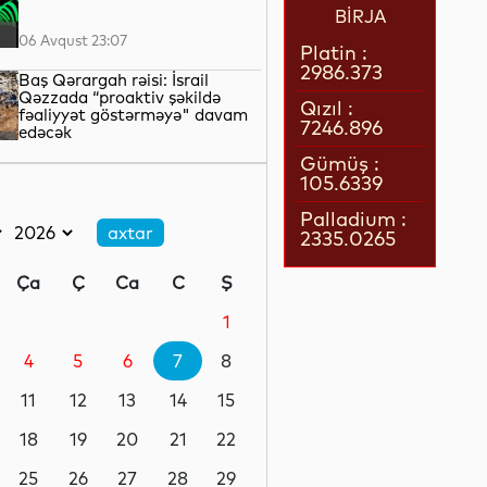
BİRJA
06 Avqust 23:07
Platin :
2986.373
Baş Qərargah rəisi: İsrail
Qəzzada “proaktiv şəkildə
Qızıl :
fəaliyyət göstərməyə" davam
7246.896
edəcək
06 Avqust 22:42
Gümüş :
105.6339
LNG daşımalarının xərcləri
kəskin artıb
Palladium :
2335.0265
06 Avqust 22:05
Ça
Ç
Ca
C
Ş
Avropanın 80-dək səhiyyə
təşkilatı Aİ-ni əhalinin istidən
1
qorunması üçün tədbirlər
görməyə çağırıb
4
5
6
7
8
06 Avqust 21:39
11
12
13
14
15
Rusiyanın Yaroslavl və Tver
vilayətlərinə dron hücumları
18
19
20
21
22
yaşayış binalarına zərər vurub
25
26
27
28
29
06 Avqust 21:17