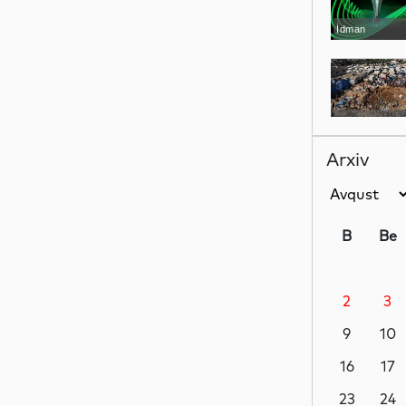
İdman
Dünya
Arxiv
Dünya
B
Be
2
3
Dünya
9
10
16
17
Dünya
23
24