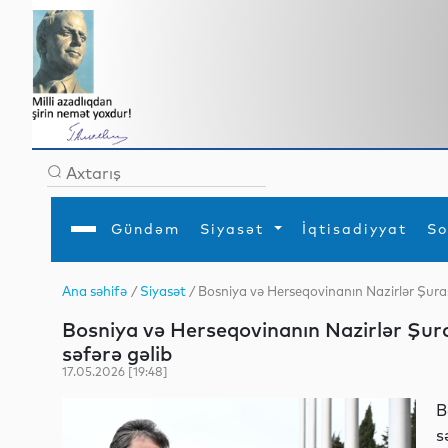
Gündəm
Siyasət
İqtisadiyyat
So
Ana səhifə
/
Siyasət
/ Bosniya və Herseqovinanın Nazirlər Şura
Ana səhifə
Ədəbiyyat
Siyasət
Sosial
Dün
Bosniya və Herseqovinanın Nazirlər Şur
Gündəm
MEDİA
Xarici siyasət
Turizm
İqtisadiyyat
Daxili siyasət
Elm
səfərə gəlib
YAP
Din
17.05.2026 [19:48]
Analitika
Hadisə
Mədəniyyət
Diaspor
B
Müsahibə
s