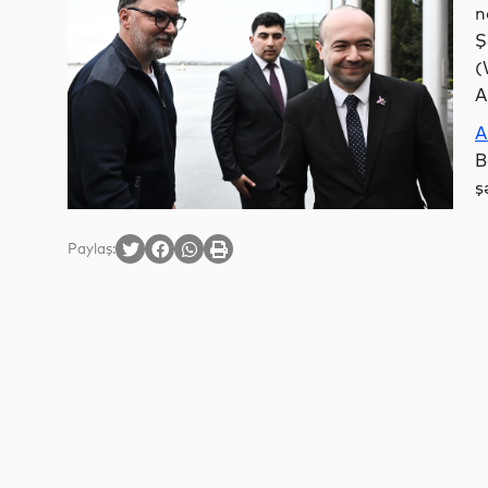
n
Ş
(
A
A
B
ş
Paylaş: