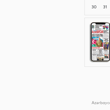
30
31
Siyasət
Siyasət
Dünya
Dünya
Azərbayca