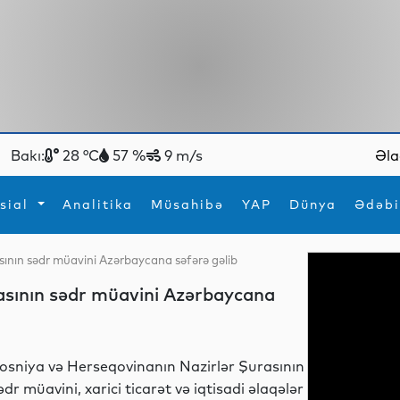
Bakı:
28 °C
57 %
9 m/s
Əla
sial
Analitika
Müsahibə
YAP
Dünya
Ədəbi
sının sədr müavini Azərbaycana səfərə gəlib
ya
İdman
Maraqlı
asının sədr müavini Azərbaycana
İdman
Yeni texnologiyalar
osniya və Herseqovinanın Nazirlər Şurasının
ədr müavini, xarici ticarət və iqtisadi əlaqələr