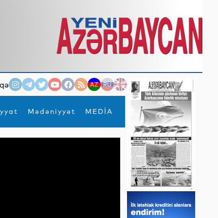
qə
AZ
RU
EN
yyat
Mədəniyyət
MEDİA
×