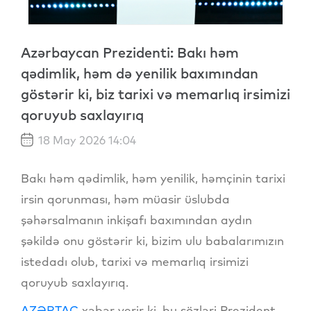
Azərbaycan Prezidenti: Bakı həm
qədimlik, həm də yenilik baxımından
göstərir ki, biz tarixi və memarlıq irsimizi
qoruyub saxlayırıq
18 May 2026 14:04
Bakı həm qədimlik, həm yenilik, həmçinin tarixi
irsin qorunması, həm müasir üslubda
şəhərsalmanın inkişafı baxımından aydın
şəkildə onu göstərir ki, bizim ulu babalarımızın
istedadı olub, tarixi və memarlıq irsimizi
qoruyub saxlayırıq.
AZƏRTAC
xəbər verir ki, bu sözləri Prezident