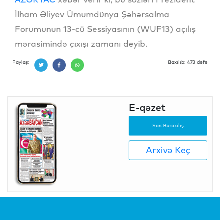
İlham Əliyev Ümumdünya Şəhərsalma
Forumunun 13-cü Sessiyasının (WUF13) açılış
mərasimində çıxışı zamanı deyib.
Paylaş:
Baxılıb: 473 dəfə
E-qəzet
Son Buraxılış
Arxivə Keç