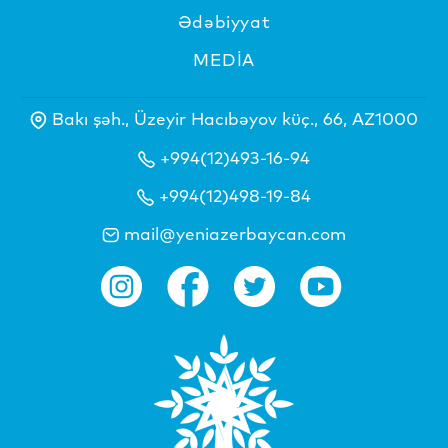
Ədəbiyyat
MEDİA
Bakı şəh., Üzeyir Hacıbəyov küç., 66, AZ1000
+994(12)493-16-94
+994(12)498-19-84
mail@yeniazerbaycan.com