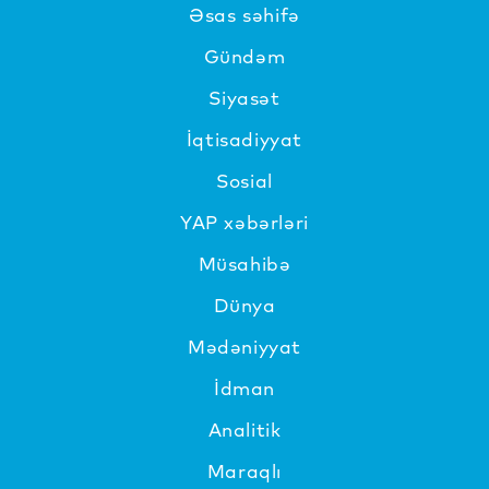
Əsas səhifə
Gündəm
Siyasət
İqtisadiyyat
Sosial
YAP xəbərləri
Müsahibə
Dünya
Mədəniyyat
İdman
Analitik
Maraqlı