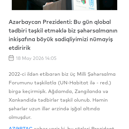
Azərbaycan Prezidenti: Bu gün qlobal
tədbiri təşkil etməklə biz şəhərsalmanın
inkişafına böyük sadiqliyimizi nümayiş
etdiririk
18 May 2026 14:05
2022-ci ildən etibarən biz üç Milli Şəhərsalma
Forumunu təşkilatla (UN-Habitat ilə - red.)
birgə keçirmişik. Ağdamda, Zəngilanda və
Xankəndidə tədbirlər təşkil olunub. Həmin
şəhərlər uzun illər ərzində işğal altında
olmuşdur.
AZƏRTAC
xəbər verir ki, bu sözləri Prezident