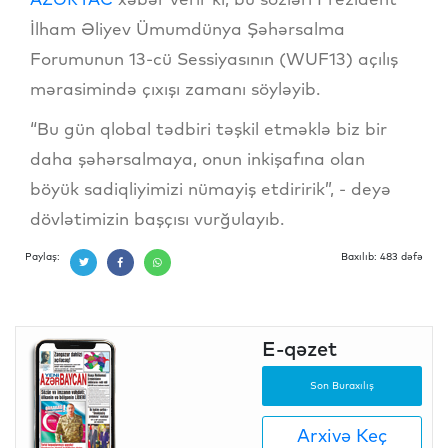
İlham Əliyev Ümumdünya Şəhərsalma
Forumunun 13-cü Sessiyasının (WUF13) açılış
mərasimində çıxışı zamanı söyləyib.
“Bu gün qlobal tədbiri təşkil etməklə biz bir
daha şəhərsalmaya, onun inkişafına olan
böyük sadiqliyimizi nümayiş etdiririk”, - deyə
dövlətimizin başçısı vurğulayıb.
Paylaş:
Baxılıb: 483 dəfə
E-qəzet
Son Buraxılış
Arxivə Keç