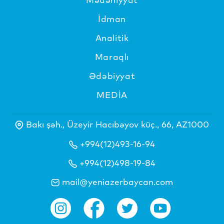
İdman
Analitik
Maraqlı
Ədəbiyyat
MEDİA
Bakı şəh., Üzeyir Hacıbəyov küç., 66, AZ1000
+994(12)493-16-94
+994(12)498-19-84
mail@yeniazerbaycan.com