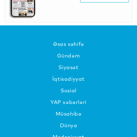
Əsas səhifə
Gündəm
Siyasət
İqtisadiyyat
Sosial
YAP xəbərləri
Müsahibə
Dünya
Mədəniyyat