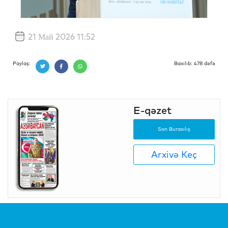
21 Май 2026 11:52
Paylaş:
Baxılıb: 478 dəfə
E-qəzet
Son Buraxılış
Arxivə Keç