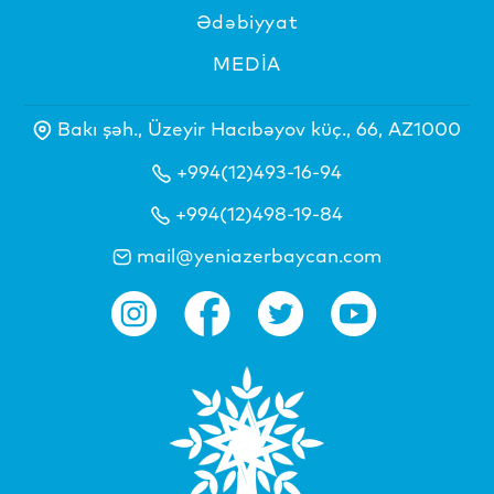
Ədəbiyyat
MEDİA
Bakı şəh., Üzeyir Hacıbəyov küç., 66, AZ1000
+994(12)493-16-94
+994(12)498-19-84
mail@yeniazerbaycan.com