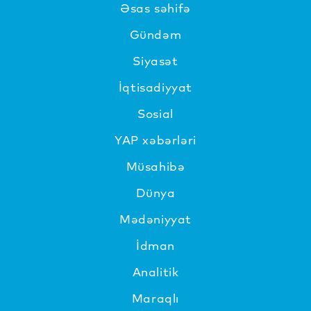
Əsas səhifə
Gündəm
Siyasət
İqtisadiyyat
Sosial
YAP xəbərləri
Müsahibə
Dünya
Mədəniyyat
İdman
Analitik
Maraqlı