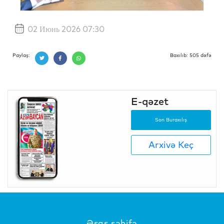
02 Июнь 2026 07:30
Paylaş:
Baxılıb: 505 dəfə
E-qəzet
Son Buraxılış
Arxivə Keç
Əsas səhifə