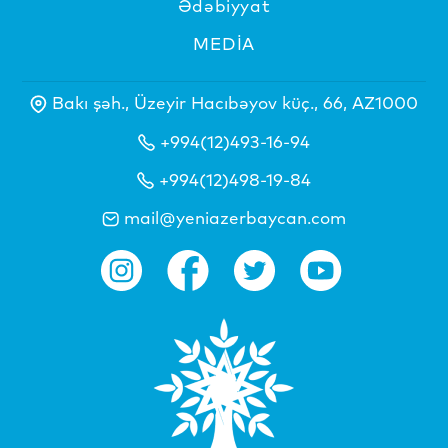
Ədəbiyyat
MEDİA
Bakı şəh., Üzeyir Hacıbəyov küç., 66, AZ1000
+994(12)493-16-94
+994(12)498-19-84
mail@yeniazerbaycan.com