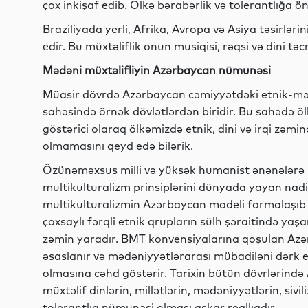
çox inkişaf edib. Ölkə bərabərlik və tolerantlığa ön
Braziliyada yerli, Afrika, Avropa və Asiya təsirləri
edir. Bu müxtəliflik onun musiqisi, rəqsi və dini tə
Mədəni müxtəlifliyin Azərbaycan nümunəsi
Müasir dövrdə Azərbaycan cəmiyyətdəki etnik-məd
sahəsində örnək dövlətlərdən biridir. Bu sahədə öl
göstərici olaraq ölkəmizdə etnik, dini və irqi zəm
olmamasını qeyd edə bilərik.
Özünəməxsus milli və yüksək humanist ənənələrə
multikulturalizm prinsiplərini dünyada yayan nadir 
multikulturalizmin Azərbaycan modeli formalaşı
çoxsaylı fərqli etnik qrupların sülh şəraitində y
zəmin yaradır. BMT konvensiyalarına qoşulan Azə
əsaslanır və mədəniyyətlərarası mübadiləni dərk 
olmasına cəhd göstərir. Tarixin bütün dövrlərində 
müxtəlif dinlərin, millətlərin, mədəniyyətlərin, si
tolerantlıq nümunəsi olması aşkar reallıqdır.