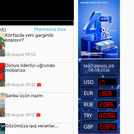
nti
Hamısına bax
Körfəzdə yeni gərginlik
başlayır?
08 Avqust 09:55
Dünya liderliyi uğrunda
MƏZƏNNƏLƏR
mübarizə
08.08.2026
1.7
08 Avqust 09:32
1.9591
Şənbə üçün nəzm
2.0816
08 Avqust 09:17
0.0356
Gözümüzə işıq verənlər...
2.2873