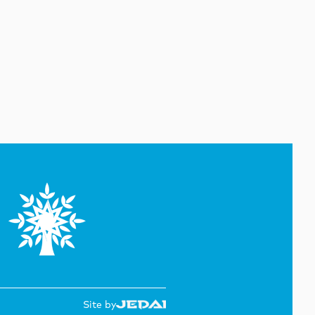
yayılmasının səbəbini açıqlayıb
07 Avqust 20:17
Britaniya hökuməti
“Paramount” ilə “Warner Bros.
Discovery”nin birləşməsinə
razılıq verib
07 Avqust 19:22
Rumıniya hökuməti elektrik
enerjisi istehlakını
məhdudlaşdırmaq qərarına
gəlib
07 Avqust 18:45
ABŞ Kiber Komandanlığı şəxsi
heyəti arasında intihar
hadisələrini araşdırır
07 Avqust 18:19
Tailandda məktəbdə baş verən
atışma nəticəsində iki nəfər
həlak olub
Site by