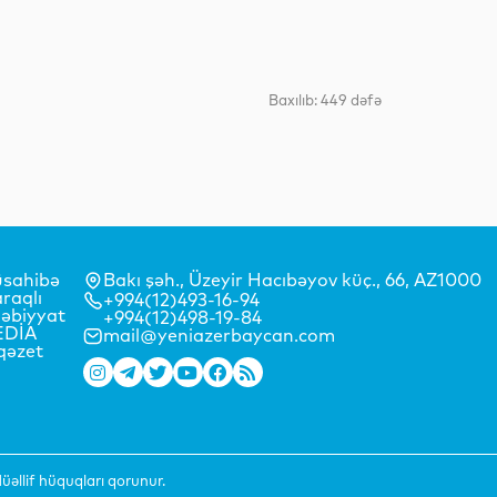
Dünya
Baxılıb: 449 dəfə
Dünya
Dünya
sahibə
Bakı şəh., Üzeyir Hacıbəyov küç., 66, AZ1000
raqlı
+994(12)493-16-94
əbiyyat
+994(12)498-19-84
EDİA
mail@yeniazerbaycan.com
qəzet
Dünya
əllif hüquqları qorunur.