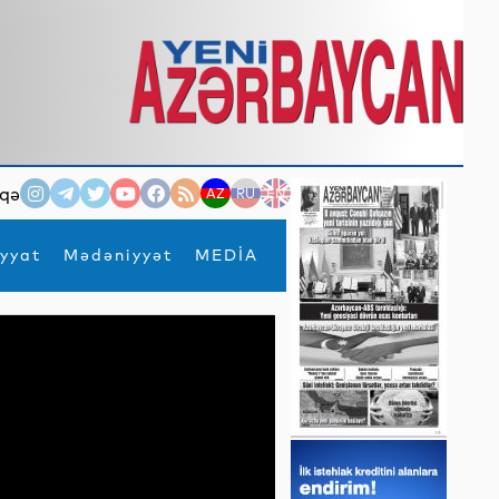
qə
AZ
RU
EN
yyat
Mədəniyyət
MEDİA
×