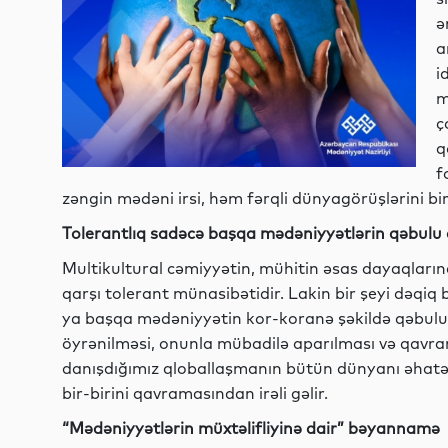
ə
a
i
m
ç
q
f
zəngin mədəni irsi, həm fərqli dünyagörüşlərini bir
Tolerantlıq sadəcə başqa mədəniyyətlərin qəbulu 
Multikultural cəmiyyətin, mühitin əsas dayaqlarınd
qarşı tolerant münasibətidir. Lakin bir şeyi dəqiq b
ya başqa mədəniyyətin kor-koranə şəkildə qəbulu d
öyrənilməsi, onunla mübadilə aparılması və qavra
danışdığımız qloballaşmanın bütün dünyanı əhatə 
bir-birini qavramasından irəli gəlir.
“Mədəniyyətlərin müxtəlifliyinə dair” bəyannamə