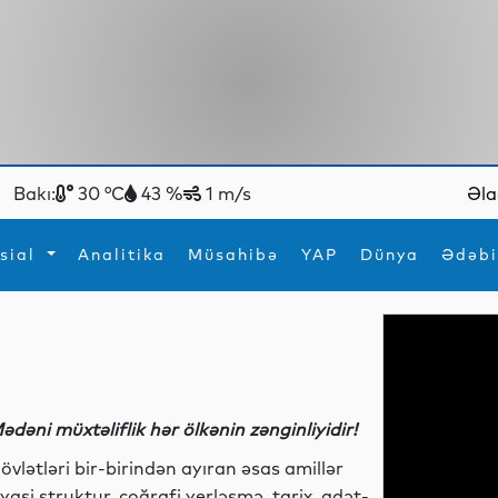
Bakı:
30 °C
43 %
1 m/s
Əla
sial
Analitika
Müsahibə
YAP
Dünya
Ədəbi
ya
İdman
Maraqlı
İdman
Yeni texnologiyalar
ədəni müxtəliflik hər ölkənin zənginliyidir!
övlətləri bir-birindən ayıran əsas amillər
iyasi struktur, coğrafi yerləşmə, tarix, adət-