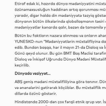
Etiraf edək ki, hazırda dünya mədəniyyətini müxtəli
özünəməxsusluğun həddinən artıq qorunması müxtə
yaradır, digər halda din mədəniyyətə təzyiq göstər
dünyanın bütün ölkələrində qloballaşmanın təsiri altı
mədəniyyətlər kənarda qalır, bəzən də tamamilə y
Bütün bu faktların nəzərə alınması və onların əhəm
YUNESKO-nun “Mədəniyyətlərin müxtəlifliyinə dai
edib. Bundan başqa, hər il mayın 21-də Dialoq və
Günü qeyd olunur. Bu gün BMT Baş Məclisi tərəfind
Dialoq və İnkişaf Uğrunda Dünya Mədəni Müxtəlifl
keçirilib.
Dünyada vəziyyət...
ABŞ geniş mədəni müxtəlifliliyinə görə tanınır. D
və ənənələrini gətirərək köçüblər. Bu müxtəliflik m
dillərdə özünü göstərir.
Hindistanda 2000-dən çox fərqli etnik qrup var. İs