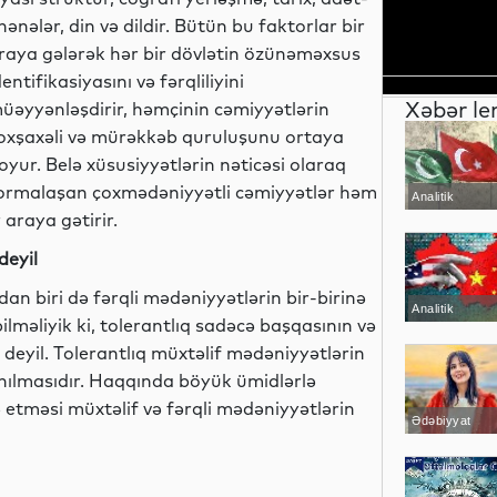
nənələr, din və dildir. Bütün bu faktorlar bir
raya gələrək hər bir dövlətin özünəməxsus
dentifikasiyasını və fərqliliyini
Xəbər le
üəyyənləşdirir, həmçinin cəmiyyətlərin
oxşaxəli və mürəkkəb quruluşunu ortaya
oyur. Belə xüsusiyyətlərin nəticəsi olaraq
ormalaşan çoxmədəniyyətli cəmiyyətlər həm
Analitik
 araya gətirir.
deyil
an biri də fərqli mədəniyyətlərin bir-birinə
Analitik
ilməliyik ki, tolerantlıq sadəcə başqasının və
eyil. Tolerantlıq müxtəlif mədəniyyətlərin
nılmasıdır. Haqqında böyük ümidlərlə
etməsi müxtəlif və fərqli mədəniyyətlərin
Ədəbiyyat