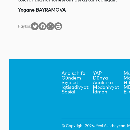
Yeganə BAYRAMOVA
Paylaş:
Ana səhifə
YAP
Mü
Gündəm
Dünya
Ma
Siyasət
Analitika
Əd
İqtisadiyyat
Mədəniyyət
M
Sosial
İdman
E-
© Copyright 2026. Yeni Azərbaycan. Mü