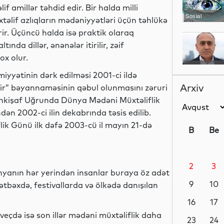
f amillər təhdid edir. Bir halda milli
Sosial
lif azlıqların mədəniyyətləri üçün təhlükə
ir. Üçüncü halda isə praktik olaraq
nda dillər, ənənələr itirilir, zəif
ox olur.
Sosial
iyyətinin dərk edilməsi 2001-ci ildə
Arxiv
r” bəyannaməsinin qəbul olunmasını zəruri
 İnkişaf Uğrunda Dünya Mədəni Müxtəliflik
ən 2002-ci ilin dekabrında təsis edilib.
Dünya
ik Günü ilk dəfə 2003-cü il mayın 21-də
B
Be
2
3
Maraqlı
ünyanın hər yerindən insanlar buraya öz adət
9
10
ətbəxdə, festivallarda və ölkədə danışılan
16
17
veçdə isə son illər mədəni müxtəliflik daha
Maraqlı
23
24