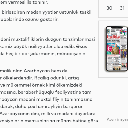
əm verməsi ilə tanınır.
30
31
ni birləşdirən mədəniyyətlər üstünlük təşkil
crübələrində özünü göstərir.
Analitik
əni müxtəlifliklərin düzgün tənzimlənməsi
kəmiz böyük nailiyyətlər əldə edib. Əsas
ində heç bir qarşıdurmanın, münaqişənin
Siyasət
 malik olan Azərbaycan həm də
ölkələrdəndir. Reallıq odur ki, artıq
Siyasət
b və mükəmməl örnək kimi ölkəmizdəki
aşamasına, bərabərhüquqlu fəaliyyətinə tam
rbaycan mədəni müxtəlifliyin tanınmasına
edərək, daha çox həmrəyliyin bərqərar
Siyasət
Azərbaycanın dini, milli və mədəni dəyərlərə,
Azərbayca
vilizasiyaların mənsublarına münasibətinə görə