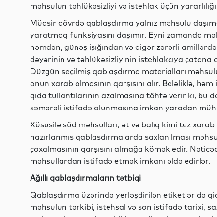
məhsulun təhlükəsizliyi və istehlak üçün yararlılığı c
Müasir dövrdə qablaşdırma yalnız məhsulu daşıma
yaratmaq funksiyasını daşımır. Eyni zamanda mə
nəmdən, günəş işığından və digər zərərli amillərd
dəyərinin və təhlükəsizliyinin istehlakçıya çatan
Düzgün seçilmiş qablaşdırma materialları məhsul
onun xarab olmasının qarşısını alır. Beləliklə, həm
qida tullantılarının azalmasına töhfə verir ki, bu
səmərəli istifadə olunmasına imkan yaradan mühüm
Xüsusilə süd məhsulları, ət və balıq kimi tez xarab
hazırlanmış qablaşdırmalarda saxlanılması məhsulu
çoxalmasının qarşısını almağa kömək edir. Nəticədə
məhsullardan istifadə etmək imkanı əldə edirlər.
Ağıllı qablaşdırmaların tətbiqi
Qablaşdırma üzərində yerləşdirilən etiketlər də qid
məhsulun tərkibi, istehsal və son istifadə tarixi, 