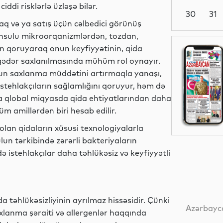
iddi risklərlə üzləşə bilər.
30
31
q və ya satış üçün cəlbedici görünüş
hsulu mikroorqanizmlərdən, tozdan,
Dünya
ən qoruyaraq onun keyfiyyətinin, qida
a qədər saxlanılmasında mühüm rol oynayır.
un saxlanma müddətini artırmaqla yanaşı,
 istehlakçıların sağlamlığını qoruyur, həm də
Dünya
 da qlobal miqyasda qida ehtiyatlarından daha
 amillərdən biri hesab edilir.
 olan qidaların xüsusi texnologiyalarla
n tərkibində zərərli bakteriyaların
Dünya
 istehlakçılar daha təhlükəsiz və keyfiyyətli
Dünya
a təhlükəsizliyinin ayrılmaz hissəsidir. Çünki
Azərbayca
saxlanma şəraiti və allergenlər haqqında