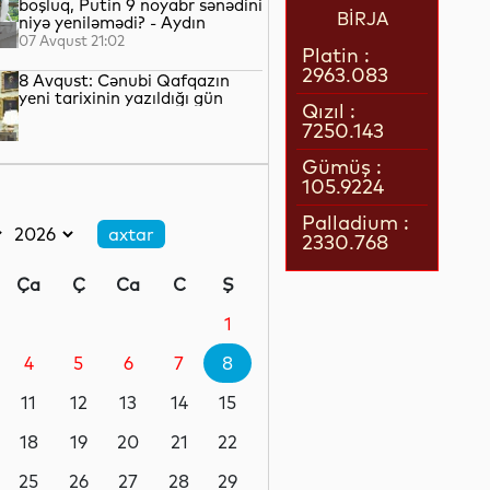
boşluq, Putin 9 noyabr sənədini
BİRJA
niyə yeniləmədi? - Aydın
QULİYEV yazır...
07 Avqust 21:02
Platin :
2963.083
8 Avqust: Cənubi Qafqazın
yeni tarixinin yazıldığı gün
Qızıl :
7250.143
07 Avqust 21:00
Gümüş :
105.9224
Azərbaycan–ABŞ tərəfdaşlığı:
Yeni geosiyasi dövrün əsas
Palladium :
konturları
2330.768
07 Avqust 20:57
Ça
Ç
Ca
C
Ş
1 il öncə İlham Əliyevin Ağ
Evdə dediklərindən sonra
1
Paşinyan niyə üzr istəmişdi?
4
5
6
7
8
07 Avqust 20:41
11
12
13
14
15
ÜST legioner xəstəliyinin
yayılmasının səbəbini açıqlayıb
18
19
20
21
22
25
26
27
28
29
07 Avqust 20:17