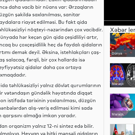
ncə daha vacib bir nüans var: Ərzaqların
üzgün şəkildə saxlanılması, sanitar
aydalara riayət edilməsi. Bu fakt qida
Xəbər le
əhlükəsizliyi nöqteyi-nəzərindən çox vacibdir.
ünyada hər keçən gün qida çeşidliliyi artır,
ncaq bu çoxçeşidlilik heç də faydalı qidaların
rtımı demək deyil. Əksinə, istehlakçıları çaş-
Dünya
aş salacaq, fərqli, bir çox hallarda isə
eyfiyyətsiz qidalar daha çox ortaya
ıxmaqdadır.
Maraqlı
ida təhlükəsizliyi yalnız dövlət qurumlarının
 bir vətəndaşın gündəlik həyatında diqqət
son istifadə tarixinin yoxlanılması, düzgün
ənbələrdən alış-veriş edilməsi kimi sadə
n qarşısını almağa imkan yaradır.
Maraqlı
n orqanizm yalnız 12-ni sintez edə bilir.
 almalıyıq. Heyvan və bitki mənşəli qidaların