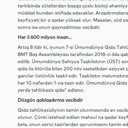
tərkibində zülallardan başqa çoxlu bioloji əhəmiyy
müddət bundan istifadə edəcəklər. Araşdırmalara
keyfiyyəti bir o qədər yüksək olur. Məsələn, süd sağ
sonra isə onun qaynadılması vacibdir.
Hər il 600 milyon insan...
Artıq 8 ildir ki, iyunun 7-si Ümumdünya Qida Təh
BMT Baş Assambleyası tərəfindən 2018-ci ildə qəb
edilib. Ümumdünya Səhiyyə Təşkilatının (ÜST) son
qida ilə ötürülə bilən 200 növ xəstəlikdən əziyyət 
gənclər üstünlük təşkil edir. Təşkilatın məlumatına
hər 10 nəfərdən 1-nə təsir edir. Ümumdünya Qida T
yerdə təhlükəsiz qida” adlanır.
Düzgün qablaşdırma vacibdir
Qida təhlükəsizliyinin təmin olunmasında ən vaci
olunur. Çünki istehsal edilən məhsul nə qədər key
belə, onun xarici təsirlərdən qorunmasını təmin e