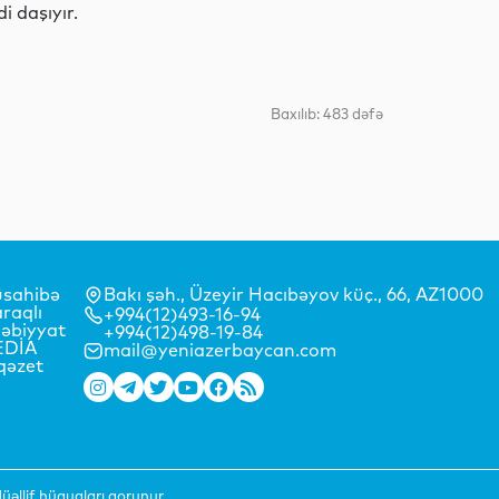
İdman
 daşıyır.
Baxılıb: 483 dəfə
Dünya
Dünya
sahibə
Bakı şəh., Üzeyir Hacıbəyov küç., 66, AZ1000
raqlı
+994(12)493-16-94
əbiyyat
+994(12)498-19-84
Hadisə
EDİA
mail@yeniazerbaycan.com
qəzet
Dünya
əllif hüquqları qorunur.