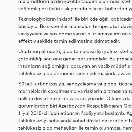
məlumatların aydın şəkildə təqdim olunması isteh
sağlamlıqları üçün risk yarada biləcək hallardan y
Texnologiyaların inkişafı ilə birlikdə ağıllı qablaş
başlayıb. Bu sistemlər məhsulun temperatur dəyişi
səviyyəsini və saxlanma şəraitini izləməyə imkan v
effektiv şəkildə təmin edilməsinə xidmət edir.
Unutmaq olmaz ki, qida təhlükəsizliyi yalnız isteh
çatdırıldığı son ana qədər qorunmalıdır. Bu pro
insanların sağlamlığını qoruyan ən vacib müdafiə v
təhlükəsiz qidalanmanın təmin edilməsində əvəzsiz
Sürətli urbanizasiya, sənayeləşmə və qlobal ticarə
mərhələlərin çoxalmasına və risklərin artmasına s
həllinə dövlət nəzarəti zərurət yaradır. Ölkəmizd
qurumlardan biri Azərbaycan Respublikasının Qida 
1 iyul 2018-ci ildən etibarən fəaliyyətə başlayıb.
təhlükəsizliyi sahəsində vahid dövlət nəzarətinin t
təhlükəsiz qida məhsulları ilə təmin olunması, hə