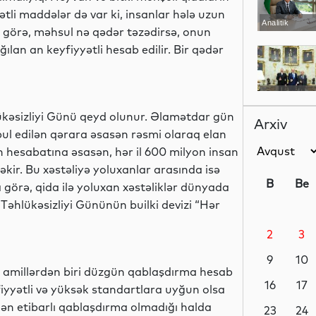
ətli maddələr də var ki, insanlar hələ uzun
Analitik
 görə, məhsul nə qədər təzədirsə, onun
ılan an keyfiyyətli hesab edilir. Bir qədər
Siyasət
lükəsizliyi Günü qeyd olunur. Əlamətdar gün
Arxiv
ul edilən qərara əsasən rəsmi olaraq elan
 hesabatına əsasən, hər il 600 milyon insan
Siyasət
çəkir. Bu xəstəliyə yoluxanlar arasında isə
B
Be
 görə, qida ilə yoluxan xəstəliklər dünyada
əhlükəsizliyi Gününün builki devizi “Hər
2
3
Siyasət
9
10
b amillərdən biri düzgün qablaşdırma hesab
16
17
fiyyətli və yüksək standartlara uyğun olsa
dən etibarlı qablaşdırma olmadığı halda
Dünya
23
24