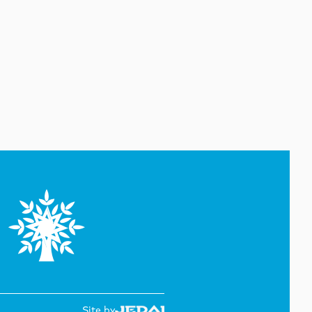
07 Avqust 15:31
Media: İran ordusu Hörmüzdə
əməliyyat keçirib
07 Avqust 15:06
Tramp “doğum turizmi”ni
qadağan edən sərəncamı
imzaladı
07 Avqust 14:45
Cəlilabadda avtomobil 50
metrlik hündürlükdən aşıb, 4
nəfər xəsarət alıb
07 Avqust 14:19
Dəməşqdə mikroavtobus
partladılıb, 2 nəfər həlak olub
07 Avqust 13:50
Site by
Azərbaycan Malayziyaya yeni