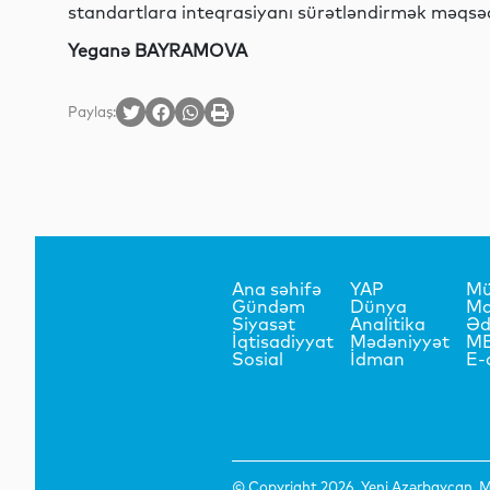
standartlara inteqrasiyanı sürətləndirmək məqsədi
Yeganə BAYRAMOVA
Paylaş:
Ana səhifə
YAP
Mü
Gündəm
Dünya
Ma
Siyasət
Analitika
Əd
İqtisadiyyat
Mədəniyyət
M
Sosial
İdman
E-
© Copyright 2026. Yeni Azərbaycan. Mü