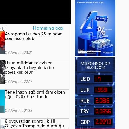
nti
Hamısına bax
Avropada istidən 25 mindən
çox insan ölüb
07 Avqust 23:21
Uzun müddət televizor
MƏZƏNNƏLƏR
izləyənlərin beynində bu
08.08.2026
dəyişiklik olur
1.7
07 Avqust 22:17
1.9591
Tərlə insan sağlamlığını ölçən
ağıllı üzük hazırlandı
2.0816
07 Avqust 21:35
0.0356
8 avqustdan sonra ilk 1 il,
2.2873
Əliyevlə Trampın doldurduğu