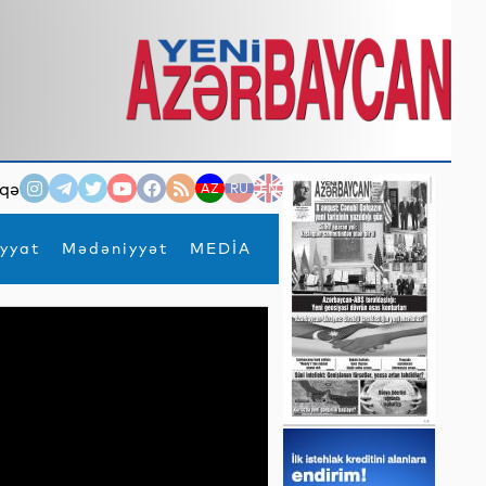
qə
AZ
RU
EN
yyat
Mədəniyyət
MEDİA
×