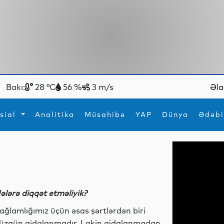
Bakı:
28 °C
56 %
3 m/s
Əla
sial
Analitika
Müsahibə
YAP
Dünya
Ədəbi
ya
İdman
Maraqlı
İdman
Yeni texnologiyalar
ələrə diqqət etməliyik?
ağlamlığımız üçün əsas şərtlərdən biri
üzgün qidalanmadır. Lakin qidalanmadan