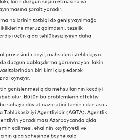
lakçıların düzgün seçim etməsinə və
ayınmasına şərait yaradır.
Dünya
dırma həllərinin tətbiqi də geniş yayılmağa
kliklərinə məruz qalmasını, təzəlik
erdiyi üçün qida təhlükəsizliyinin daha
Dünya
sal prosesində deyil, məhsulun istehlakçıya
sesdə düzgün qablaşdırma görünməyən, lakin
asitələrindən biri kimi çıxış edərək
 rol oynayır.
Dünya
tin genişlənməsi qida məhsullarının keçdiyi
əbəb olur. Bütün bu problemlərin effektiv
ə bu sahəyə dövlət nəzarətini təmin edən əsas
Dünya
Təhlükəsizliyi Agentliyidir (AQTA). Agentlik
 Agentliyin yaradılması Azərbaycanda qida
əmin edilməsi, əhalinin keyfiyyətli və
mçinin qida sahəsində beynəlxalq