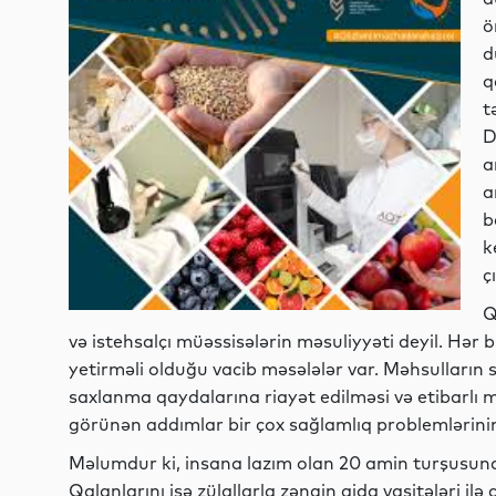
ö
d
q
t
D
a
a
b
k
ç
Q
və istehsalçı müəssisələrin məsuliyyəti deyil. Hər
yetirməli olduğu vacib məsələlər var. Məhsulların 
saxlanma qaydalarına riayət edilməsi və etibarlı m
görünən addımlar bir çox sağlamlıq problemlərini
Məlumdur ki, insana lazım olan 20 amin turşusunda
Qalanlarını isə zülallarla zəngin qida vasitələri ilə