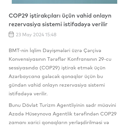
COP29 iştirakçıları üçün vahid onlayn
rezervasiya sistemi istifadəyə verilir
23 May 2024 15:48
BMT-nin İqlim Dəyişmələri üzrə Çərçivə
Konvensiyasının Tərəflər Konfransının 29-cu
sessiyasında (COP29) iştirak etmək üçün
Azərbaycana gələcək qonaqlar üçün bu
gündən vahid onlayn rezervasiya sistemi
istifadəyə verilir.
Bunu Dövlət Turizm Agentliyinin sədr müavini
Azadə Hüseynova Agentlik tərəfindən COP29
zamanı xarici qonaqların yerləşdirilməsi və