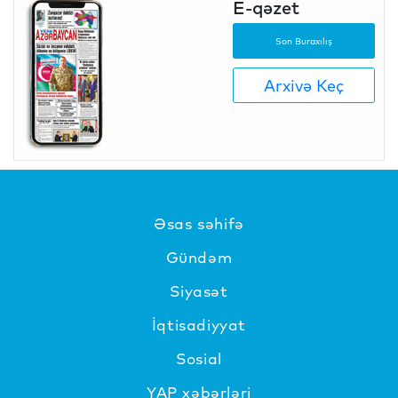
E-qəzet
Son Buraxılış
Arxivə Keç
Əsas səhifə
Gündəm
Siyasət
İqtisadiyyat
Sosial
YAP xəbərləri