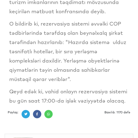
turizm imkanlarının təqdimatı mövzusunda
keçirilən mətbuat konfransında deyib.
O bildirib ki, rezervasiya sistemi əvvəlki COP
tədbirlərində tərəfdaş olan beynəlxalq şirkət
tərəfindən hazırlanıb: "Hazırda sistemə ulduz
təsnifatlı hotellər, bir sıra yerləşmə
kompleksləri daxildir. Yerləşmə obyektlərinə
qiymətlərin təyin olmasında sahibkarlar
müstəqil qərar veriblər".
Qeyd edək ki, vahid onlayn rezervasiya sistemi
bu gün saat 17:00-da işlək vəziyyətdə olacaq.
Paylaş:
Baxılıb: 1170 dəfə