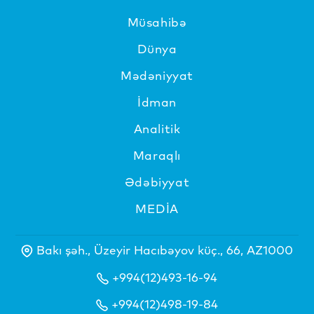
Müsahibə
Dünya
Mədəniyyat
İdman
Analitik
Maraqlı
Ədəbiyyat
MEDİA
Bakı şəh., Üzeyir Hacıbəyov küç., 66, AZ1000
+994(12)493-16-94
+994(12)498-19-84