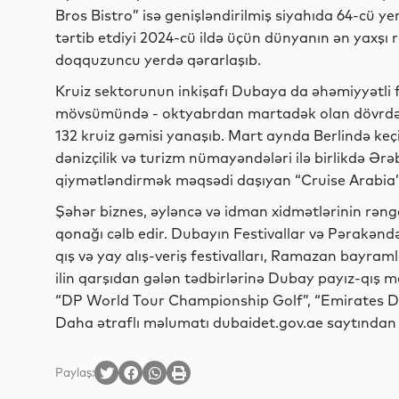
Bros Bistro” isə genişləndirilmiş siyahıda 64-cü 
tərtib etdiyi 2024-cü ildə üçün dünyanın ən yaxşı r
doqquzuncu yerdə qərarlaşıb.
Kruiz sektorunun inkişafı Dubaya da əhəmiyyətli fa
mövsümündə - oktyabrdan martadək olan dövrdə 
132 kruiz gəmisi yanaşıb. Mart aynda Berlində keçi
dənizçilik və turizm nümayəndələri ilə birlikdə Ərəb
qiymətləndirmək məqsədi daşıyan “Cruise Arabia” s
Şəhər biznes, əyləncə və idman xidmətlərinin rən
qonağı cəlb edir. Dubayın Festivallar və Pərakəndə 
qış və yay alış-veriş festivalları, Ramazan bayraml
ilin qarşıdan gələn tədbirlərinə Dubay payız-qış
“DP World Tour Championship Golf”, “Emirates Du
Daha ətraflı məlumatı dubaidet.gov.ae saytından 
Paylaş: