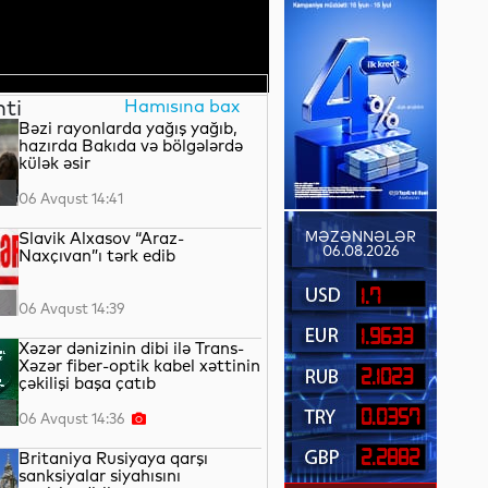
nti
Hamısına bax
Bəzi rayonlarda yağış yağıb,
hazırda Bakıda və bölgələrdə
külək əsir
06 Avqust 14:41
Slavik Alxasov “Araz-
MƏZƏNNƏLƏR
06.08.2026
Naxçıvan”ı tərk edib
1.7
06 Avqust 14:39
1.9633
Xəzər dənizinin dibi ilə Trans-
Xəzər fiber-optik kabel xəttinin
2.1023
çəkilişi başa çatıb
0.0357
06 Avqust 14:36
2.2882
Britaniya Rusiyaya qarşı
sanksiyalar siyahısını