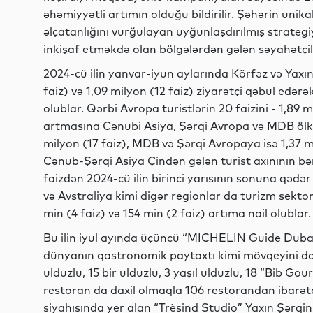
əhəmiyyətli artımın olduğu bildirilir. Şəhərin unikal
əlçatanlığını vurğulayan uyğunlaşdırılmış strategi
inkişaf etməkdə olan bölgələrdən gələn səyahətçil
2024-cü ilin yanvar-iyun aylarında Körfəz və Yaxın
faiz) və 1,09 milyon (12 faiz) ziyarətçi qəbul edər
olublar. Qərbi Avropa turistlərin 20 faizini - 1,89 m
artmasına Cənubi Asiya, Şərqi Avropa və MDB ölkəl
milyon (17 faiz), MDB və Şərqi Avropaya isə 1,37 mi
Cənub-Şərqi Asiya Çindən gələn turist axınının bər
faizdən 2024-cü ilin birinci yarısının sonuna qədər
və Avstraliya kimi digər regionlar da turizm sekto
min (4 faiz) və 154 min (2 faiz) artıma nail olublar.
Bu ilin iyul ayında üçüncü “MICHELIN Guide Dubai
dünyanın qastronomik paytaxtı kimi mövqeyini daha
ulduzlu, 15 bir ulduzlu, 3 yaşıl ulduzlu, 18 “Bib Go
restoran da daxil olmaqla 106 restorandan ibarətd
siyahısında yer alan “Trèsind Studio” Yaxın Şərqin 