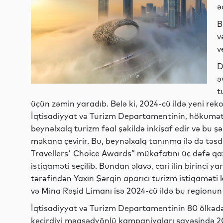
ə
B
v
v
D
ə
t
üçün zəmin yaradıb. Belə ki, 2024-cü ildə yeni rek
İqtisadiyyat və Turizm Departamentinin, hökumət v
beynəlxalq turizm fəal şəkildə inkişaf edir və bu 
məkana çevirir. Bu, beynəlxalq tanınma ilə də təs
Travellers' Choice Awards” mükafatını üç dəfə qaz
istiqaməti seçilib. Bundan əlavə, cari ilin birinci
tərəfindən Yaxın Şərqin aparıcı turizm istiqaməti
və Mina Rəşid Limanı isə 2024-cü ildə bu regionun q
İqtisadiyyat və Turizm Departamentinin 80 ölkədən
keçirdiyi məqsədyönlü kampaniyaları sayəsində 202