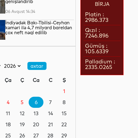
genişləndirib
BİRJA
06 Avqust 14:34
Platin :
2986.373
İndiyədək Bakı-Tbilisi-Ceyhan
kəməri ilə 4,7 milyard bareldən
Qızıl :
çox neft nəql edilib
7246.896
06 Avqust 14:29
Gümüş :
105.6339
Alimlər qlobal demoqrafik
proseslərlə bağlı tədqiqat
Palladium :
aparıblar
2335.0265
06 Avqust 14:18
Ça
Ç
Ca
C
Ş
Azərbaycandan tranzit
keçməklə Gürcüstandan İrana
1
gedən nəqliyyat vasitəsində
narkotik aşkarlanıb
4
5
6
7
8
06 Avqust 13:46
11
12
13
14
15
“Meta”nın süni intellekti test
zamanı başqa şirkətin
18
19
20
21
22
sisteminə daxil olub
25
26
27
28
29
06 Avqust 13:42