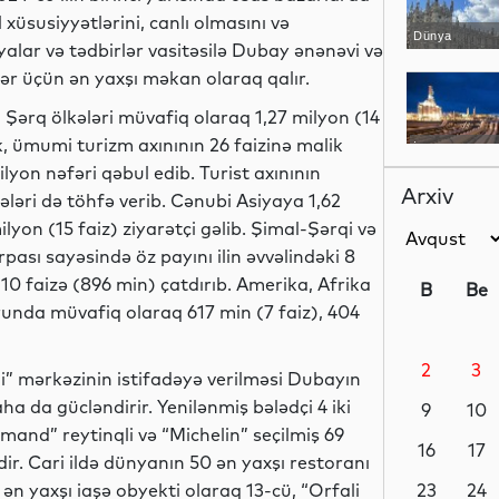
 xüsusiyyətlərini, canlı olmasını və
Dünya
yalar və tədbirlər vasitəsilə Dubay ənənəvi və
ər üçün ən yaxşı məkan olaraq qalır.
 Şərq ölkələri müvafiq olaraq 1,27 milyon (14
ək, ümumi turizm axınının 26 faizinə malik
İqtisadiyyat
ilyon nəfəri qəbul edib. Turist axınının
Arxiv
əri də töhfə verib. Cənubi Asiyaya 1,62
lyon (15 faiz) ziyarətçi gəlib. Şimal-Şərqi və
pası sayəsində öz payını ilin əvvəlindəki 8
Dünya
 10 faizə (896 min) çatdırıb. Amerika, Afrika
B
Be
runda müvafiq olaraq 617 min (7 faiz), 404
2
3
İqtisadiyyat
” mərkəzinin istifadəyə verilməsi Dubayın
 da gücləndirir. Yenilənmiş bələdçi 4 iki
9
10
urmand” reytinqli və “Michelin” seçilmiş 69
16
17
ir. Cari ildə dünyanın 50 ən yaxşı restoranı
ən yaxşı iaşə obyekti olaraq 13-cü, “Orfali
Dünya
23
24