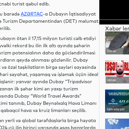
cnəbi turist qəbul edib.
u barədə
AZƏRTAC
-a Dubayın İqtisadiyyat
ə Turizm Departamentindən (DET) məlumat
Xəbər le
erilib.
ubayın ötən il 17,15 milyon turisti cəlb etdiyi
vvəlki rekord bu ilin ilk altı ayında şəhərin
Sosial
urizm potensialının daha da gücləndirilməsi
ordların qeydə alınması gözlənilir. Dubay
ə özəl təşkilatların birgə səyləri sayəsində
şəhəri səyahət, yaşamaq və işləmək üçün ideal
İdman
diqlənir: yanvar ayında Dubay “Tripadvisor
anan ilk şəhər kimi ən yaxşı turizm
 yarısında Dubay “World Travel Awards”
 kimi tanınıb, Dubay Beynəlxalq Hava Limanı
abaqcıl hava və kruiz limanları seçilib.
İqtisadiyyat
 yerli və qlobal tərəfdaşlarla birgə həyata
4-cü ilin birinci yarısında əsas bazarlarda