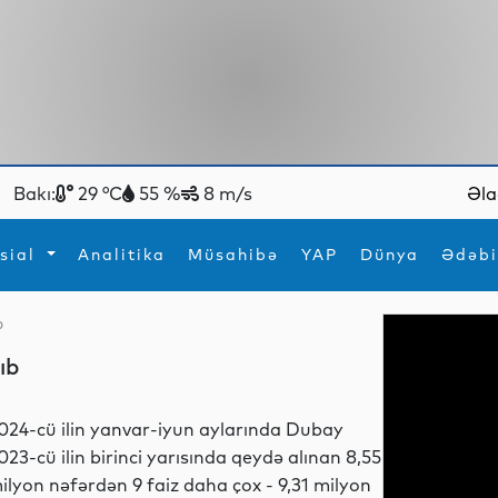
Bakı:
29 °C
55 %
8 m/s
Əla
sial
Analitika
Müsahibə
YAP
Dünya
Ədəbi
b
ya
İdman
Maraqlı
ıb
İdman
Yeni texnologiyalar
024-cü ilin yanvar-iyun aylarında Dubay
023-cü ilin birinci yarısında qeydə alınan 8,55
ilyon nəfərdən 9 faiz daha çox - 9,31 milyon