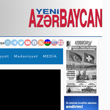
qə
AZ
RU
EN
yyat
Mədəniyyət
MEDİA
×