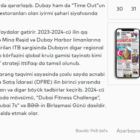
yerdə qərarlaşıb. Dubay həm də “Time Out”un
30
31
estoranları olan iyirmi şəhəri siyahısında
Mədəniyyət
ydalar gətirir. 2023-2024-cü ilin qış
Mina Rəşid və Dubay Harbor limanlarına
rilən ITB sərgisində Dubayın digər regional
 körfəzini qlobal kruiz gəmisi təyinatı kimi
Elm
trateji ittifaqı da təmsil olunub.
garəng təqvimi sayəsində çoxlu sayda əcnəbi
Satış İdarəsi (DFRE) ilin birinci yarısında
arı və digər böyük tədbirlər keçirib. 2024-cü
İqtisadiyyat
 moda mövsümü, “Dubai Fitness Challenge”,
bai 7s” və BƏƏ-in Birləşməsi Günü daxildir.
əldə etmək olar.
Elm
Azərbayca
Baxılıb: 948 dəfə