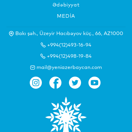
Ədəbiyyat
MEDİA
Bakı şəh., Üzeyir Hacıbəyov küç., 66, AZ1000
+994(12)493-16-94
+994(12)498-19-84
mail@yeniazerbaycan.com