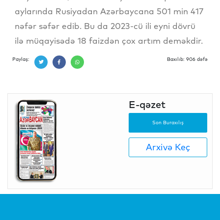
aylarında Rusiyadan Azərbaycana 501 min 417
nəfər səfər edib. Bu da 2023-cü ili eyni dövrü
ilə müqayisədə 18 faizdən çox artım deməkdir.
Paylaş:
Baxılıb: 906 dəfə
E-qəzet
Son Buraxılış
Arxivə Keç