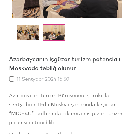
Azərbaycanın işgüzar turizm potensialı
Moskvada təbliğ olunur
11 Sentyabr 2024 16:50
Azərbaycan Turizm Bürosunun iştirakı ilə
sentyabrın 11-də Moskva şəhərində keçirilən
“MICE4U” tədbirində ölkəmizin işgüzar turizm
potensialı tanıdılıb.