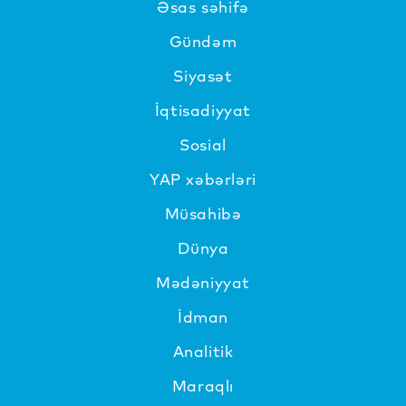
Əsas səhifə
Gündəm
Siyasət
İqtisadiyyat
Sosial
YAP xəbərləri
Müsahibə
Dünya
Mədəniyyat
İdman
Analitik
Maraqlı