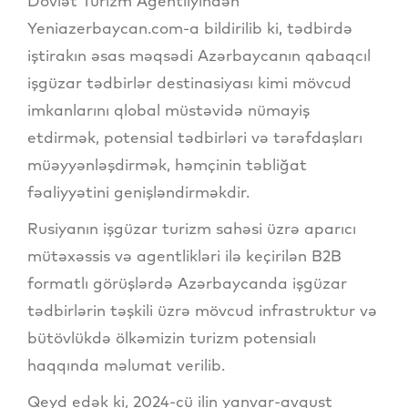
Dövlət Turizm Agentliyindən
Yeniazerbaycan.com-a bildirilib ki, tədbirdə
iştirakın əsas məqsədi Azərbaycanın qabaqcıl
işgüzar tədbirlər destinasiyası kimi mövcud
imkanlarını qlobal müstəvidə nümayiş
etdirmək, potensial tədbirləri və tərəfdaşları
müəyyənləşdirmək, həmçinin təbliğat
fəaliyyətini genişləndirməkdir.
Rusiyanın işgüzar turizm sahəsi üzrə aparıcı
mütəxəssis və agentlikləri ilə keçirilən B2B
formatlı görüşlərdə Azərbaycanda işgüzar
tədbirlərin təşkili üzrə mövcud infrastruktur və
bütövlükdə ölkəmizin turizm potensialı
haqqında məlumat verilib.
Qeyd edək ki, 2024-cü ilin yanvar-avqust