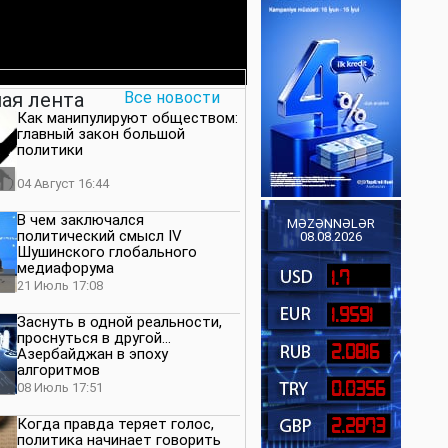
ая лента
Все новости
Как манипулируют обществом:
главный закон большой
политики
04 Август 16:44
В чем заключался
MƏZƏNNƏLƏR
политический смысл IV
08.08.2026
Шушинского глобального
медиафорума
1.7
21 Июль 17:08
1.9591
Заснуть в одной реальности,
проснуться в другой…
2.0816
Азербайджан в эпоху
алгоритмов
0.0356
08 Июль 17:51
Когда правда теряет голос,
2.2873
политика начинает говорить