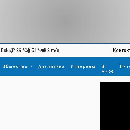
Bakı:
Контак
29 °C
51 %
2 m/s
Общество
Аналитика
Интервью
В
Лит
мире
ство
В мире
Спорт
Интересное
зм
İdman
Новые технологии
а
гия
сшествие
пора