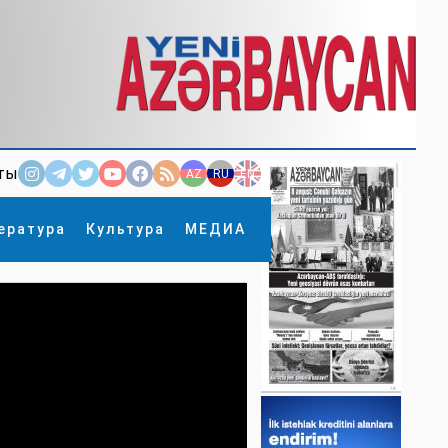
ты
AZ
RU
EN
ература
Культура
МЕДИА
×