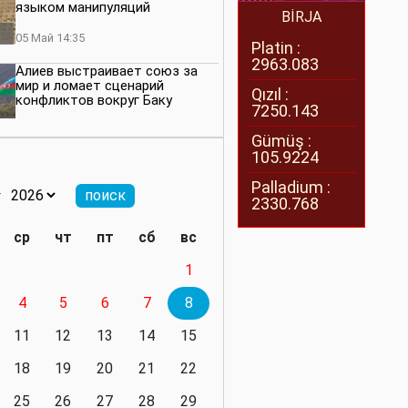
языком манипуляций
BİRJA
05 Май 14:35
Platin :
2963.083
Алиев выстраивает союз за
мир и ломает сценарий
Qızıl :
конфликтов вокруг Баку
7250.143
27 Апрель 14:07
Gümüş :
105.9224
Баку меняет правила. Страны
Южного Кавказа усиливают
Palladium :
значимость региона
2330.768
08 Апрель 14:28
ср
чт
пт
сб
вс
Глобальная игра сил:
1
нейтралитета больше не будет
4
5
6
7
8
11 Март 16:36
11
12
13
14
15
Видимо, действительно
президенту приходится все
18
19
20
21
22
делать самому
25
26
27
28
29