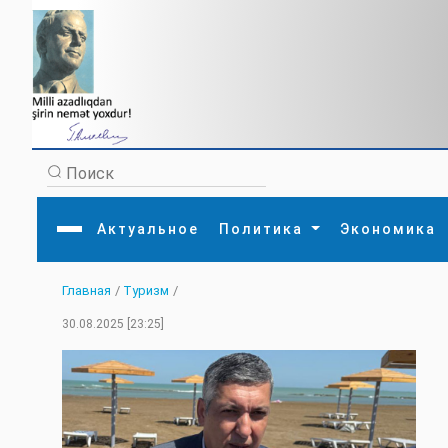
Актуальное
Политика
Экономика
Главная
/
Туризм
/
Главная
Литература
Политика
Обще
30.08.2025 [23:25]
Актуальное
МЕДИА
Внешняя политика
Тури
Экономика
Внутренняя политика
Наук
Аналитика
Рели
Культура
Прои
Интервью
Диас