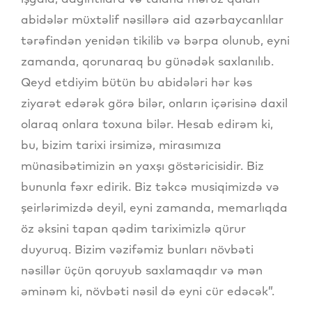
abidələr müxtəlif nəsillərə aid azərbaycanlılar
tərəfindən yenidən tikilib və bərpa olunub, eyni
zamanda, qorunaraq bu günədək saxlanılıb.
Qeyd etdiyim bütün bu abidələri hər kəs
ziyarət edərək görə bilər, onların içərisinə daxil
olaraq onlara toxuna bilər. Hesab edirəm ki,
bu, bizim tarixi irsimizə, mirasımıza
münasibətimizin ən yaxşı göstəricisidir. Biz
bununla fəxr edirik. Biz təkcə musiqimizdə və
şeirlərimizdə deyil, eyni zamanda, memarlıqda
öz əksini tapan qədim tariximizlə qürur
duyuruq. Bizim vəzifəmiz bunları növbəti
nəsillər üçün qoruyub saxlamaqdır və mən
əminəm ki, növbəti nəsil də eyni cür edəcək”.