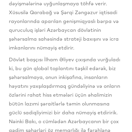
dəyişmələrinə uyğunlaşmaya töhfə verir.
Xüsusilə Qarabağ və Şərqi Zəngəzur iqtisadi
rayonlarında aparılan genişmiqyaslı bərpa və
quruculuq işləri Azərbaycan dövlətinin
şəhərsalma sahəsində strateji baxışını və icra
imkanlarını nümayiş etdirir.
Dövlət başçısı İlham Əliyev çıxışında vurğuladı
ki, bu gün qlobal toplantını təşkil edərək, biz
şəhərsalmaya, onun inkişafına, insanların
həyatını yaxşılaşdırmaq gündəliyinə və onların
özlərini rahat hiss etmələri üçün əhalimizin
bütün lazımi şəraitlərlə təmin olunmasına
güclü sadiqliyimizi bir daha nümayiş etdiririk.
Nəinki Bakı, o cümlədən Azərbaycanın bir çox
qədim şəhərləri öz memarlığı ilə fərəhlənə