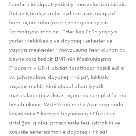
liderlərinin diqqət yetirdiyi mövzulardan biridir.
Bütün iştirakçıları birləşdirən əsas məqsəd
hamı üçün daha yaxşı şəhər gələcəyinin
formalaşdırılmasıdır. “Hər kəs üçün yaşayış
yerləri: təhlükəsiz və dayanıqlı şəhərlər və
yaşayış məskənləri” mövzusuna həsr olunan bu
beynəlxalq tədbir BMT-nin Məskunlaşma
Proqramı - UN-Habitat tərəfindən təşkil edilir
və şəhərsalma, dayanıqlı inkişaf, inklüziv
yaşayış mühiti kimi qlobal əhəmiyyətli
məsələlərin müzakirəsi üçün mühüm platforma
hesab olunur. WUF13-ün məhz Azərbaycanda
keçirilməsi ölkəmizin beynəlxalq nüfuzunun
artdığını, qlobal proseslərdə fəal iştirakını və
xüsusilə şəhərsalma ilə dayanıqlı inkişaf