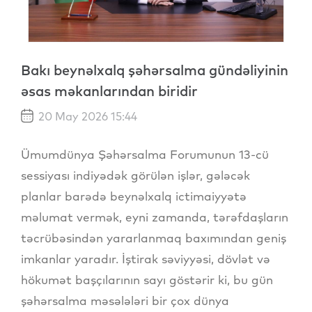
Bakı beynəlxalq şəhərsalma gündəliyinin
əsas məkanlarından biridir
20 May 2026 15:44
Ümumdünya Şəhərsalma Forumunun 13-cü
sessiyası indiyədək görülən işlər, gələcək
planlar barədə beynəlxalq ictimaiyyətə
məlumat vermək, eyni zamanda, tərəfdaşların
təcrübəsindən yararlanmaq baxımından geniş
imkanlar yaradır. İştirak səviyyəsi, dövlət və
hökumət başçılarının sayı göstərir ki, bu gün
şəhərsalma məsələləri bir çox dünya