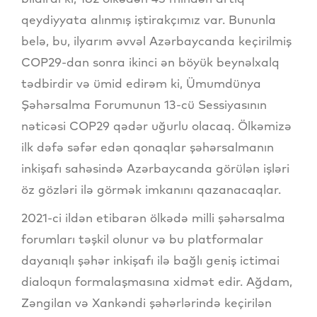
qeydiyyata alınmış iştirakçımız var. Bununla
belə, bu, ilyarım əvvəl Azərbaycanda keçirilmiş
COP29-dan sonra ikinci ən böyük beynəlxalq
tədbirdir və ümid edirəm ki, Ümumdünya
Şəhərsalma Forumunun 13-cü Sessiyasının
nəticəsi COP29 qədər uğurlu olacaq. Ölkəmizə
ilk dəfə səfər edən qonaqlar şəhərsalmanın
inkişafı sahəsində Azərbaycanda görülən işləri
öz gözləri ilə görmək imkanını qazanacaqlar.
2021-ci ildən etibarən ölkədə milli şəhərsalma
forumları təşkil olunur və bu platformalar
dayanıqlı şəhər inkişafı ilə bağlı geniş ictimai
dialoqun formalaşmasına xidmət edir. Ağdam,
Zəngilan və Xankəndi şəhərlərində keçirilən