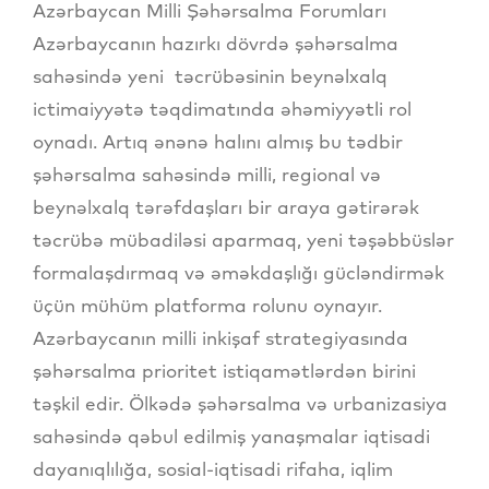
Azərbaycan Milli Şəhərsalma Forumları
Azərbaycanın hazırkı dövrdə şəhərsalma
sahəsində yeni təcrübəsinin beynəlxalq
ictimaiyyətə təqdimatında əhəmiyyətli rol
oynadı. Artıq ənənə halını almış bu tədbir
şəhərsalma sahəsində milli, regional və
beynəlxalq tərəfdaşları bir araya gətirərək
təcrübə mübadiləsi aparmaq, yeni təşəbbüslər
formalaşdırmaq və əməkdaşlığı gücləndirmək
üçün mühüm platforma rolunu oynayır.
Azərbaycanın milli inkişaf strategiyasında
şəhərsalma prioritet istiqamətlərdən birini
təşkil edir. Ölkədə şəhərsalma və urbanizasiya
sahəsində qəbul edilmiş yanaşmalar iqtisadi
dayanıqlılığa, sosial-iqtisadi rifaha, iqlim