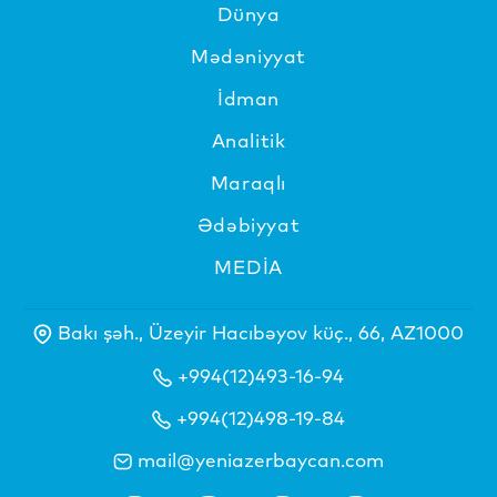
Dünya
Mədəniyyat
İdman
Analitik
Maraqlı
Ədəbiyyat
MEDİA
Bakı şəh., Üzeyir Hacıbəyov küç., 66, AZ1000
+994(12)493-16-94
+994(12)498-19-84
mail@yeniazerbaycan.com