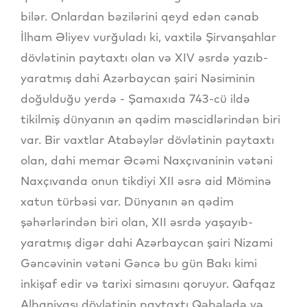
bilər. Onlardan bəzilərini qeyd edən cənab
İlham Əliyev vurğuladı ki, vaxtilə Şirvanşahlar
dövlətinin paytaxtı olan və XIV əsrdə yazıb-
yaratmış dahi Azərbaycan şairi Nəsiminin
doğulduğu yerdə - Şamaxıda 743-cü ildə
tikilmiş dünyanın ən qədim məscidlərindən biri
var. Bir vaxtlar Atabəylər dövlətinin paytaxtı
olan, dahi memar Əcəmi Naxçıvaninin vətəni
Naxçıvanda onun tikdiyi XII əsrə aid Möminə
xatun türbəsi var. Dünyanın ən qədim
şəhərlərindən biri olan, XII əsrdə yaşayıb-
yaratmış digər dahi Azərbaycan şairi Nizami
Gəncəvinin vətəni Gəncə bu gün Bakı kimi
inkişaf edir və tarixi simasını qoruyur. Qafqaz
Albaniyası dövlətinin paytaxtı Qəbələdə və