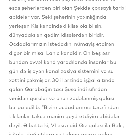
əsas şəhərlərdən biri olan Şəkidə çoxsaylı tarixi
abidələr var. Şəki şəhərinin yaxınlığında
yerləşən Kiş kəndindəki kilsə ola bilsin,
dünyadakı ən qədim kilsələrdən biridir.
Əcdadlarımızın istedadını nümayiş etdirən
digər bir misal Lahıc kəndidir. On beş əsr
bundan əvvəl kənd yaradılanda insanlar bu
gün də işləyən kanalizasiya sistemini və su
xəttini çəkmişlər. 30 il ərzində işğal altında
qalan Qarabağın tacı Şuşa indi sıfırdan
yenidən qurulur və onun zədələnmiş qalası
bərpa edilib: “Bizim əcdadlarımız tərəfindən
tikilənlər təkcə mənim qeyd etdiyim abidələr
deyil. Əlbəttə ki, VI əsrə aid Qız qalası ilə Bakı,
işğala, dağıntılara və talana məruz qalan