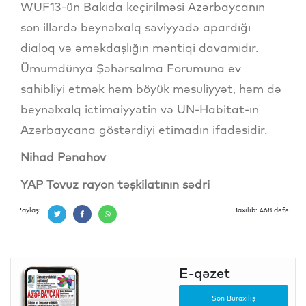
WUF13-ün Bakıda keçirilməsi Azərbaycanın
son illərdə beynəlxalq səviyyədə apardığı
dialoq və əməkdaşlığın məntiqi davamıdır.
Ümumdünya Şəhərsalma Forumuna ev
sahibliyi etmək həm böyük məsuliyyət, həm də
beynəlxalq ictimaiyyətin və UN-Habitat-ın
Azərbaycana göstərdiyi etimadın ifadəsidir.
Nihad Pənahov
YAP Tovuz rayon təşkilatının sədri
Paylaş:
Baxılıb: 468 dəfə
E-qəzet
Son Buraxılış