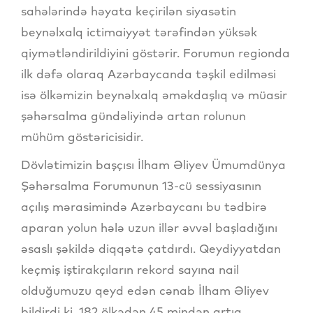
sahələrində həyata keçirilən siyasətin
beynəlxalq ictimaiyyət tərəfindən yüksək
qiymətləndirildiyini göstərir. Forumun regionda
ilk dəfə olaraq Azərbaycanda təşkil edilməsi
isə ölkəmizin beynəlxalq əməkdaşlıq və müasir
şəhərsalma gündəliyində artan rolunun
mühüm göstəricisidir.
Dövlətimizin başçısı İlham Əliyev Ümumdünya
Şəhərsalma Forumunun 13-cü sessiyasının
açılış mərasimində Azərbaycanı bu tədbirə
aparan yolun hələ uzun illər əvvəl başladığını
əsaslı şəkildə diqqətə çatdırdı. Qeydiyyatdan
keçmiş iştirakçıların rekord sayına nail
olduğumuzu qeyd edən cənab İlham Əliyev
bildirdi ki, 182 ölkədən 45 mindən artıq