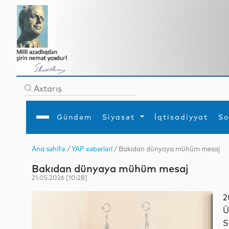
Gündəm
Siyasət
İqtisadiyyat
So
Ana səhifə
/
YAP xəbərləri
/ Bakıdan dünyaya mühüm mesaj
Ana səhifə
Ədəbiyyat
Siyasət
Sosial
Dün
Bakıdan dünyaya mühüm mesaj
Gündəm
MEDİA
Xarici siyasət
Turizm
İqtisadiyyat
Daxili siyasət
Elm
21.05.2026 [10:28]
YAP
Din
Analitika
Hadisə
2
Mədəniyyət
Diaspor
Ü
Müsahibə
S