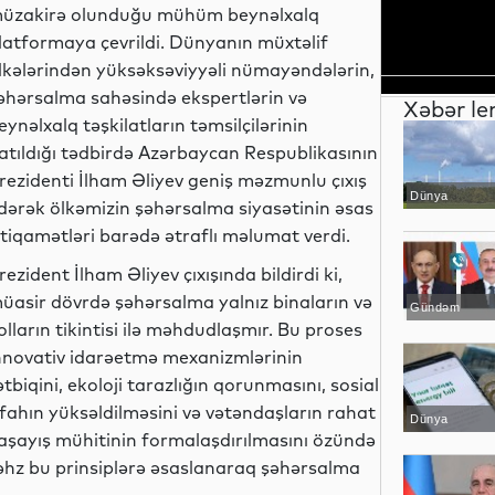
üzakirə olunduğu mühüm beynəlxalq
latformaya çevrildi. Dünyanın müxtəlif
lkələrindən yüksəksəviyyəli nümayəndələrin,
əhərsalma sahəsində ekspertlərin və
Xəbər le
eynəlxalq təşkilatların təmsilçilərinin
atıldığı tədbirdə Azərbaycan Respublikasının
rezidenti İlham Əliyev geniş məzmunlu çıxış
Dünya
dərək ölkəmizin şəhərsalma siyasətinin əsas
stiqamətləri barədə ətraflı məlumat verdi.
rezident İlham Əliyev çıxışında bildirdi ki,
üasir dövrdə şəhərsalma yalnız binaların və
Gündəm
olların tikintisi ilə məhdudlaşmır. Bu proses
nnovativ idarəetmə mexanizmlərinin
ətbiqini, ekoloji tarazlığın qorunmasını, sosial
ifahın yüksəldilməsini və vətəndaşların rahat
Dünya
aşayış mühitinin formalaşdırılmasını özündə
əhz bu prinsiplərə əsaslanaraq şəhərsalma