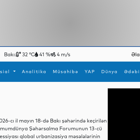
Bakı:
32 °C
41 %
4 m/s
Əla
sial
Analitika
Müsahibə
YAP
Dünya
Ədəbi
ya
İdman
Maraqlı
İdman
Yeni texnologiyalar
026-cı il mayın 18-də Bakı şəhərində keçirilən
mumdünya Şəhərsalma Forumunun 13-cü
essiyası qlobal urbanizasiya məsələlərinin