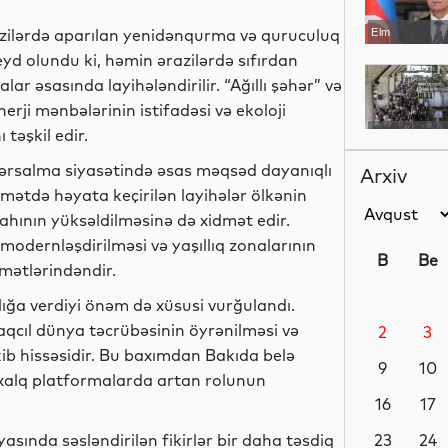
azilərdə aparılan yenidənqurma və quruculuq
Elm
Qeyd olundu ki, həmin ərazilərdə sıfırdan
r əsasında layihələndirilir. “Ağıllı şəhər” və
nerji mənbələrinin istifadəsi və ekoloji
 təşkil edir.
Dünya
əhərsalma siyasətində əsas məqsəd dayanıqlı
Arxiv
mətdə həyata keçirilən layihələr ölkənin
ifahının yüksəldilməsinə də xidmət edir.
Siyasət
modernləşdirilməsi və yaşıllıq zonalarının
B
Be
amətlərindəndir.
a verdiyi önəm də xüsusi vurğulandı.
qcıl dünya təcrübəsinin öyrənilməsi və
2
3
Yeni
kib hissəsidir. Bu baxımdan Bakıda belə
texnologiyalar
9
10
lxalq platformalarda artan rolunun
16
17
da səsləndirilən fikirlər bir daha təsdiq
Analitik
23
24