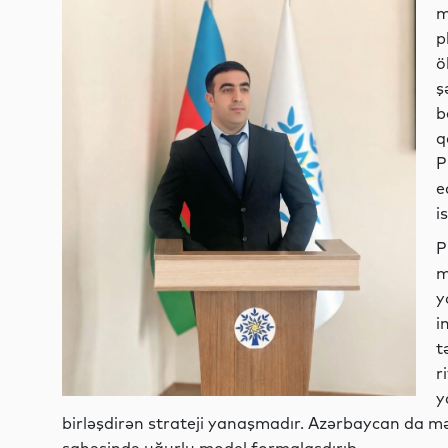
m
p
ö
ş
b
q
P
e
i
P
m
y
i
t
r
y
birləşdirən strateji yanaşmadır. Azərbaycan da m