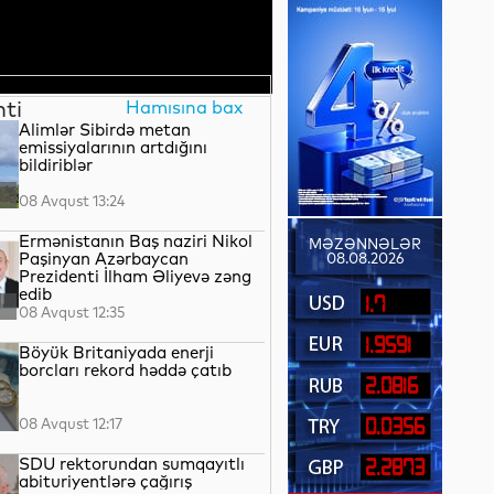
nti
Hamısına bax
Alimlər Sibirdə metan
emissiyalarının artdığını
bildiriblər
08 Avqust 13:24
Ermənistanın Baş naziri Nikol
MƏZƏNNƏLƏR
Paşinyan Azərbaycan
08.08.2026
Prezidenti İlham Əliyevə zəng
edib
1.7
08 Avqust 12:35
1.9591
Böyük Britaniyada enerji
borcları rekord həddə çatıb
2.0816
08 Avqust 12:17
0.0356
SDU rektorundan sumqayıtlı
2.2873
abituriyentlərə çağırış