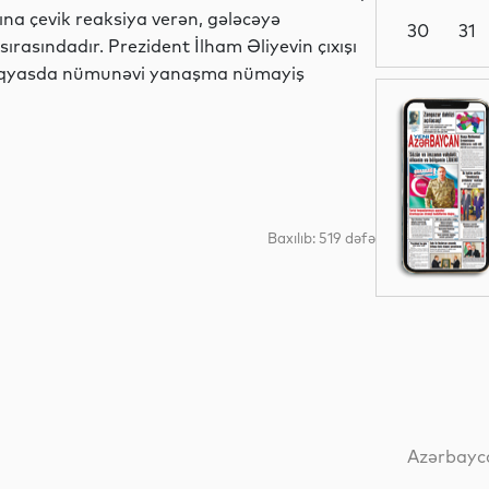
ına çevik reaksiya verən, gələcəyə
30
31
ırasındadır. Prezident İlham Əliyevin çıxışı
miqyasda nümunəvi yanaşma nümayiş
Analitik
Ədəbiyyat
Baxılıb: 519 dəfə
Sosial
Sosial
Azərbayca