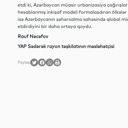
etdi ki, Azərbaycan müasir urbanizasiya çağırışlar
hesablanmış inkişaf modeli formalaşdıran ölkələr s
isə Azərbaycanın şəhərsalma sahəsində qlobal 
etdirdiyini bir daha ortaya qoydu.
Rauf Nəcəfov
YAP Sədərək rayon təşkilatının məsləhətçisi
Paylaş: