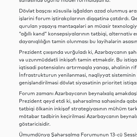
sahəsində uğurlu model formalaşdırıb.
Dövlət başçısı xüsusilə işğaldan azad olunmuş ər
işlərini forum iştirakçılarının diqqətinə çatdırdı. 
qurulan yaşayış məntəqələri ən müasir texnologiyala
“ağıllı kənd” konsepsiyalarının tətbiqi, alternativ e
dayanıqlılığın təmin olunması bu layihələrin əsasını
Prezident çıxışında vurğuladı ki, Azərbaycanın ş
və uzunmüddətli inkişafı təmin etməkdir. Bu istiqa
iqtisadi potensialını artırmaqla yanaşı, əhalinin r
İnfrastrukturun yenilənməsi, nəqliyyat sisteminin 
genişləndirilməsi dövlət siyasətinin prioritet istiq
Forum zamanı Azərbaycanın beynəlxalq əməkdaşlığ
Prezident qeyd etdi ki, şəhərsalma sahəsində qaba
tətbiqi ölkənin inkişaf strategiyasının mühüm tər
mötəbər tədbirin keçirilməsi Azərbaycanın beynə
göstəricisidir.
Ümumdünya Şəhərsalma Forumunun 13-cü Sessiyasın