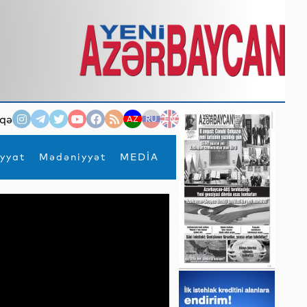
qə
AZ
RU
EN
yyat
Mədəniyyət
MEDİA
×