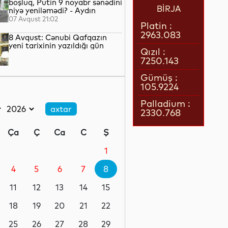
boşluq, Putin 9 noyabr sənədini
BİRJA
niyə yeniləmədi? - Aydın
QULİYEV yazır...
07 Avqust 21:02
Platin :
2963.083
8 Avqust: Cənubi Qafqazın
yeni tarixinin yazıldığı gün
Qızıl :
7250.143
07 Avqust 21:00
Gümüş :
105.9224
Azərbaycan–ABŞ tərəfdaşlığı:
Yeni geosiyasi dövrün əsas
Palladium :
konturları
2330.768
07 Avqust 20:57
Ça
Ç
Ca
C
Ş
1 il öncə İlham Əliyevin Ağ
Evdə dediklərindən sonra
1
Paşinyan niyə üzr istəmişdi?
4
5
6
7
8
07 Avqust 20:41
11
12
13
14
15
ÜST legioner xəstəliyinin
yayılmasının səbəbini açıqlayıb
18
19
20
21
22
25
26
27
28
29
07 Avqust 20:17