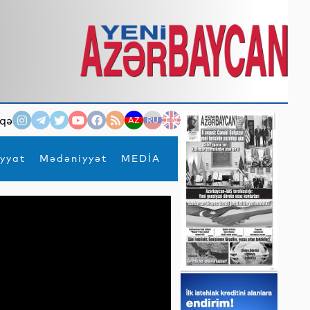
qə
AZ
RU
EN
yyat
Mədəniyyət
MEDİA
×