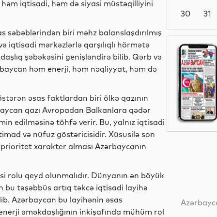
həm iqtisadi, həm də siyasi müstəqilliyini
30
31
as səbəblərindən biri məhz balanslaşdırılmış
ə iqtisadi mərkəzlərlə qarşılıqlı hörmətə
Dünya
şlıq şəbəkəsini genişləndirə bilib. Qərb və
rbaycan həm enerji, həm nəqliyyat, həm də
Dünya
stərən əsas faktlardan biri ölkə qazının
rbaycan qazı Avropadan Balkanlara qədər
min edilməsinə töhfə verir. Bu, yalnız iqtisadi
timad və nüfuz göstəricisidir. Xüsusilə son
Dünya
n prioritet xarakter alması Azərbaycanın
si rolu qeyd olunmalıdır. Dünyanın ən böyük
ən bu təşəbbüs artıq təkcə iqtisadi layihə
Dünya
ib. Azərbaycan bu layihənin əsas
Azərbayca
q enerji əməkdaşlığının inkişafında mühüm rol