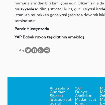
nümunələrindən biri kimi çıxış edir. Ölkəmizin əldə 
müəyyənləşdirilmiş strateji kurs, güclü siyasi irad
istənilən mürəkkəb geosiyasi şəraitdə davamlı ink
təminatıdır.
Pərviz Hüseynzadə
YAP Babək rayon təşkilatının əməkdaşı
Paylaş:
Ana səhifə
YAP
Mü
Gündəm
Dünya
Ma
Siyasət
Analitika
Əd
İqtisadiyyat
Mədəniyyət
M
Sosial
İdman
E-