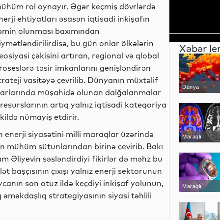
ühüm rol oynayır. Əgər keçmiş dövrlərdə
nerji ehtiyatları əsasən iqtisadi inkişafın
əmin olunması baxımından
iymətləndirilirdisə, bu gün onlar ölkələrin
Xəbər le
eosiyasi çəkisini artıran, regional və qlobal
roseslərə təsir imkanlarını genişləndirən
trateji vasitəyə çevrilib. Dünyanın müxtəlif
Dünya
bazarlarında müşahidə olunan dalğalanmalar
resurslarının artıq yalnız iqtisadi kateqoriya
kildə nümayiş etdirir.
nerji siyasətini milli maraqlar üzərində
Maraqlı
n mühüm sütunlarından birinə çevirib. Bakı
m Əliyevin səsləndirdiyi fikirlər də məhz bu
ət başçısının çıxışı yalnız enerji sektorunun
canın son otuz ildə keçdiyi inkişaf yolunun,
Maraqlı
 əməkdaşlıq strategiyasının siyasi təhlili