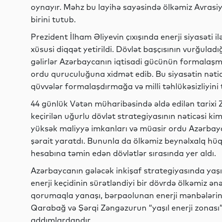
oynayır. Məhz bu layihə sayəsində ölkəmiz Avrasiy
birini tutub.
Prezident İlham Əliyevin çıxışında enerji siyasəti il
xüsusi diqqət yetirildi. Dövlət başçısının vurğuladığ
gəlirlər Azərbaycanın iqtisadi gücünün formalaşma
ordu quruculuğuna xidmət edib. Bu siyasətin nətic
qüvvələr formalaşdırmağa və milli təhlükəsizliyini
44 günlük Vətən müharibəsində əldə edilən tarixi 
keçirilən uğurlu dövlət strategiyasının nəticəsi kim
yüksək maliyyə imkanları və müasir ordu Azərbay
şərait yaratdı. Bununla da ölkəmiz beynəlxalq hü
hesabına təmin edən dövlətlər sırasında yer aldı.
Azərbaycanın gələcək inkişaf strategiyasında yaşıl 
enerji keçidinin sürətləndiyi bir dövrdə ölkəmiz ənə
qorumaqla yanaşı, bərpaolunan enerji mənbələrini
Qarabağ və Şərqi Zəngəzurun “yaşıl enerji zonası
addımlardandır.