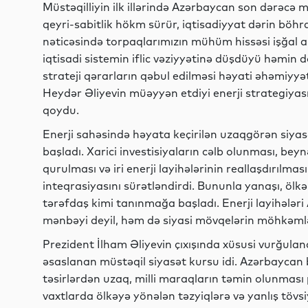
Müstəqilliyin ilk illərində Azərbaycan son dərəcə 
qeyri-sabitlik hökm sürür, iqtisadiyyat dərin böh
nəticəsində torpaqlarımızın mühüm hissəsi işğal altı
iqtisadi sistemin iflic vəziyyətinə düşdüyü həmin
strateji qərarların qəbul edilməsi həyati əhəmiyyə
Heydər Əliyevin müəyyən etdiyi enerji strategiyas
qoydu.
Enerji sahəsində həyata keçirilən uzaqgörən siya
başladı. Xarici investisiyaların cəlb olunması, beynə
qurulması və iri enerji layihələrinin reallaşdırılm
inteqrasiyasını sürətləndirdi. Bununla yanaşı, ölk
tərəfdaş kimi tanınmağa başladı. Enerji layihələri 
mənbəyi deyil, həm də siyasi mövqelərin möhkəmlən
Prezident İlham Əliyevin çıxışında xüsusi vurğulan
əsaslanan müstəqil siyasət kursu idi. Azərbaycan b
təsirlərdən uzaq, milli maraqların təmin olunması 
vaxtlarda ölkəyə yönələn təzyiqlərə və yanlış tövs