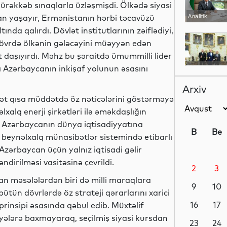
mürəkkəb sınaqlarla üzləşmişdi. Ölkədə siyasi
ran yaşayır, Ermənistanın hərbi təcavüzü
Analitik
nda qalırdı. Dövlət institutlarının zəiflədiyi,
 dövrdə ölkənin gələcəyini müəyyən edən
t daşıyırdı. Məhz bu şəraitdə ümummilli lider
ı Azərbaycanın inkişaf yolunun əsasını
Siyasət
Arxiv
sət qısa müddətdə öz nəticələrini göstərməyə
lxalq enerji şirkətləri ilə əməkdaşlığın
Siyasət
ası Azərbaycanın dünya iqtisadiyyatına
B
Be
ə beynəlxalq münasibətlər sistemində etibarlı
Azərbaycan üçün yalnız iqtisadi gəlir
dirilməsi vasitəsinə çevrildi.
2
3
Siyasət
an məsələlərdən biri də milli maraqlara
9
10
ütün dövrlərdə öz strateji qərarlarını xarici
16
17
prinsipi əsasında qəbul edib. Müxtəlif
iyələrə baxmayaraq, seçilmiş siyasi kursdan
Dünya
23
24