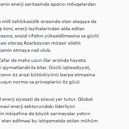
anın enerji xəritəsində aparıcı mövqelərdən
Dünya
ə milli təhlükəsizlik arasında olan əlaqəyə də
ı kimi, enerji layihələrindən əldə edilən
sına, sosial rifahın yüksəldilməsinə və güclü
əsi olaraq Azərbaycan müasir silahlı
Dünya
 təmin etməyə nail olub.
Zəfər də məhz uzun illər ərzində həyata
i qiymətləndirilə bilər. Güclü iqtisadiyyat,
Dünya
canın öz ərazi bütövlüyünü bərpa etməsinə
ququn norma və prinsiplərini öz gücü
enerji siyasəti də xüsusi yer tutur. Qlobal
Dünya
nəvi enerji sektorundakı liderliyini
n inkişafına da böyük sərmayələr yatırır.
” elan edilməsi bu istiqamətdə atılan mühüm