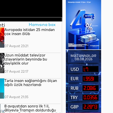
nti
Hamısına bax
Avropada istidən 25 mindən
çox insan ölüb
07 Avqust 23:21
Uzun müddət televizor
MƏZƏNNƏLƏR
izləyənlərin beynində bu
08.08.2026
dəyişiklik olur
1.7
07 Avqust 22:17
1.9591
Tərlə insan sağlamlığını ölçən
ağıllı üzük hazırlandı
2.0816
07 Avqust 21:35
0.0356
8 avqustdan sonra ilk 1 il,
2.2873
Əliyevlə Trampın doldurduğu