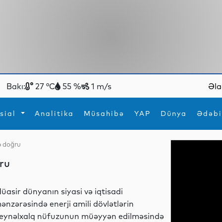
Bakı:
27 °C
55 %
1 m/s
Əla
sial
Analitika
Müsahibə
YAP
Dünya
Ədəbi
ə doğru
ya
İdman
Maraqlı
ğru
İdman
Yeni texnologiyalar
üasir dünyanın siyasi və iqtisadi
ənzərəsində enerji amili dövlətlərin
eynəlxalq nüfuzunun müəyyən edilməsində