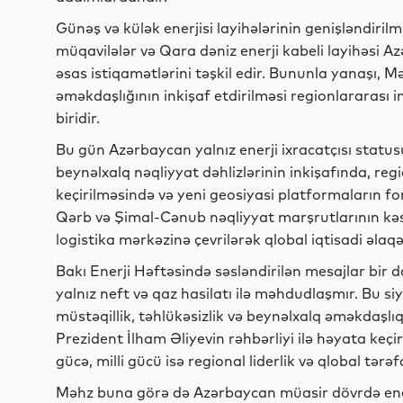
Günəş və külək enerjisi layihələrinin genişləndiril
müqavilələr və Qara dəniz enerji kabeli layihəsi A
əsas istiqamətlərini təşkil edir. Bununla yanaşı, Mər
əməkdaşlığının inkişaf etdirilməsi regionlararası
biridir.
Bu gün Azərbaycan yalnız enerji ixracatçısı status
beynəlxalq nəqliyyat dəhlizlərinin inkişafında, re
keçirilməsində və yeni geosiyasi platformaların fo
Qərb və Şimal-Cənub nəqliyyat marşrutlarının k
logistika mərkəzinə çevrilərək qlobal iqtisadi əlaqə
Bakı Enerji Həftəsində səsləndirilən mesajlar bir d
yalnız neft və qaz hasilatı ilə məhdudlaşmır. Bu siya
müstəqillik, təhlükəsizlik və beynəlxalq əməkdaşlı
Prezident İlham Əliyevin rəhbərliyi ilə həyata keçiri
gücə, milli gücü isə regional liderlik və qlobal tə
Məhz buna görə də Azərbaycan müasir dövrdə ener