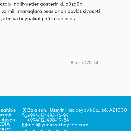
etdiyi nailiyyətlər göstərir ki, düzgün
ə və milli maraqlara əsaslanan dövlət siyasəti
Siyasət
işafın və beynəlxalq nüfuzun əsas
Gündəm
Baxılıb: 470 dəfə
Siyasət
Siyasət
sahibə
Bakı şəh., Üzeyir Hacıbəyov küç., 66, AZ1000
raqlı
+994(12)493-16-94
əbiyyat
+994(12)498-19-84
EDİA
mail@yeniazerbaycan.com
qəzet