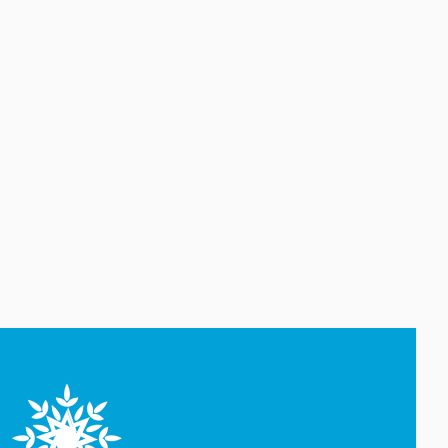
səfir təyin edib
07 Avqust 13:28
Azərbaycan Beynəlxalq
İnvestisiya Forumunun Təşkilat
Komitəsi yaradılıb -
SƏRƏNCAM
07 Avqust 13:27
Azərbaycanın Pakistandakı
səfiri dəyişib
07 Avqust 13:26
Azərbaycanın Malayziyadakı
səfiri geri çağırılıb
07 Avqust 13:25
Misirdə illik inflyasiya iyul
ayında 15,6 faizə yüksəlib