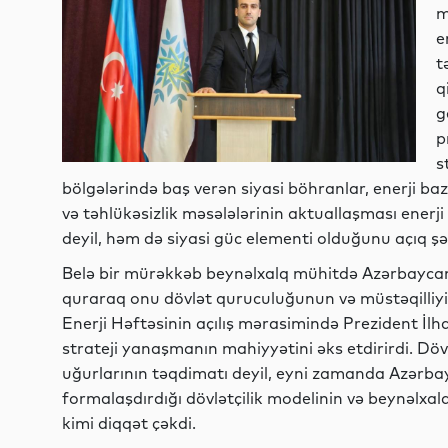
m
e
t
q
g
p
s
bölgələrində baş verən siyasi böhranlar, enerji 
və təhlükəsizlik məsələlərinin aktuallaşması enerji 
deyil, həm də siyasi güc elementi olduğunu açıq şə
Belə bir mürəkkəb beynəlxalq mühitdə Azərbaycan e
quraraq onu dövlət quruculuğunun və müstəqilliyi
Enerji Həftəsinin açılış mərasimində Prezident İlha
strateji yanaşmanın mahiyyətini əks etdirirdi. Dövl
uğurlarının təqdimatı deyil, eyni zamanda Azərbay
formalaşdırdığı dövlətçilik modelinin və beynəlxalq
kimi diqqət çəkdi.