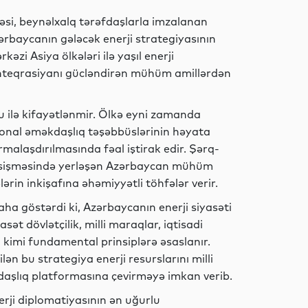
İdman
məsi, beynəlxalq tərəfdaşlarla imzalanan
zərbaycanın gələcək enerji strategiyasının
kəzi Asiya ölkələri ilə yaşıl enerji
 inteqrasiyanı gücləndirən mühüm amillərdən
Dünya
u ilə kifayətlənmir. Ölkə eyni zamanda
gional əməkdaşlıq təşəbbüslərinin həyata
Dünya
rmalaşdırılmasında fəal iştirak edir. Şərq-
əsişməsində yerləşən Azərbaycan mühüm
lərin inkişafına əhəmiyyətli töhfələr verir.
aha göstərdi ki, Azərbaycanın enerji siyasəti
Hadisə
sət dövlətçilik, milli maraqlar, iqtisadi
q kimi fundamental prinsiplərə əsaslanır.
lən bu strategiya enerji resurslarını milli
rəfdaşlıq platformasına çevirməyə imkan verib.
Dünya
ji diplomatiyasının ən uğurlu