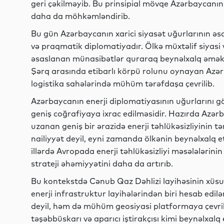
geri çəkilməyib. Bu prinsipial mövqe Azərbaycanın 
daha da möhkəmləndirib.
Bu gün Azərbaycanın xarici siyasət uğurlarının əs
və praqmatik diplomatiyadır. Ölkə müxtəlif siyasi v
əsaslanan münasibətlər quraraq beynəlxalq əməkda
Şərq arasında etibarlı körpü rolunu oynayan Azə
logistika sahələrində mühüm tərəfdaşa çevrilib.
Azərbaycanın enerji diplomatiyasının uğurlarını gö
geniş coğrafiyaya ixrac edilməsidir. Hazırda Azə
uzanan geniş bir ərazidə enerji təhlükəsizliyinin tə
nailiyyət deyil, eyni zamanda ölkənin beynəlxalq e
illərdə Avropada enerji təhlükəsizliyi məsələlərini
strateji əhəmiyyətini daha da artırıb.
Bu kontekstdə Cənub Qaz Dəhlizi layihəsinin xüsu
enerji infrastruktur layihələrindən biri hesab edil
deyil, həm də mühüm geosiyasi platformaya çevril
təşəbbüskarı və aparıcı iştirakçısı kimi beynəlxal