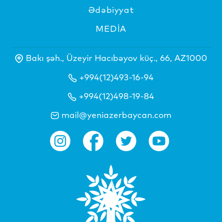
Ədəbiyyat
MEDİA
Bakı şəh., Üzeyir Hacıbəyov küç., 66, AZ1000
+994(12)493-16-94
+994(12)498-19-84
mail@yeniazerbaycan.com