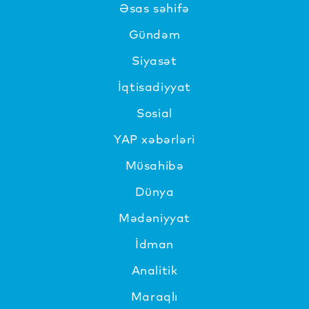
Əsas səhifə
Gündəm
Siyasət
İqtisadiyyat
Sosial
YAP xəbərləri
Müsahibə
Dünya
Mədəniyyat
İdman
Analitik
Maraqlı