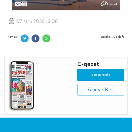
07 Май 2026 13:08
Paylaş:
Baxılıb: 793 dəfə
E-qəzet
Son Buraxılış
Arxivə Keç