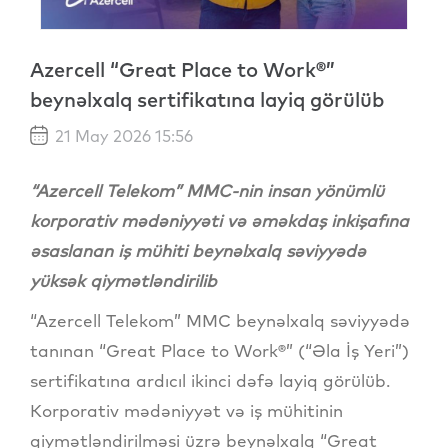
Azercell “Great Place to Work®”
beynəlxalq sertifikatına layiq görülüb
21 May 2026 15:56
“Azercell Telekom” MMC-nin insan yönümlü
korporativ mədəniyyəti və əməkdaş inkişafına
əsaslanan iş mühiti beynəlxalq səviyyədə
yüksək qiymətləndirilib
“Azercell Telekom” MMC beynəlxalq səviyyədə
tanınan “Great Place to Work®” (“Əla İş Yeri”)
sertifikatına ardıcıl ikinci dəfə layiq görülüb.
Korporativ mədəniyyət və iş mühitinin
qiymətləndirilməsi üzrə beynəlxalq “Great