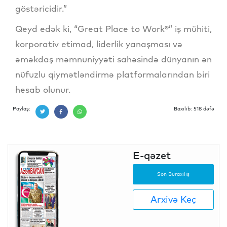
göstəricidir.”
Qeyd edək ki, “Great Place to Work®” iş mühiti,
korporativ etimad, liderlik yanaşması və
əməkdaş məmnuniyyəti sahəsində dünyanın ən
nüfuzlu qiymətləndirmə platformalarından biri
hesab olunur.
Paylaş:
Baxılıb: 518 dəfə
E-qəzet
Son Buraxılış
Arxivə Keç