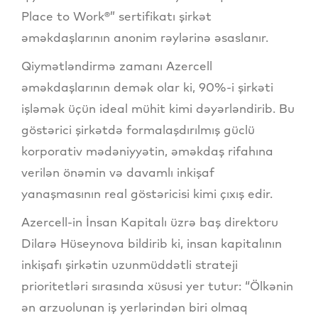
Place to Work®” sertifikatı şirkət
əməkdaşlarının anonim rəylərinə əsaslanır.
Qiymətləndirmə zamanı Azercell
əməkdaşlarının demək olar ki, 90%-i şirkəti
işləmək üçün ideal mühit kimi dəyərləndirib. Bu
göstərici şirkətdə formalaşdırılmış güclü
korporativ mədəniyyətin, əməkdaş rifahına
verilən önəmin və davamlı inkişaf
yanaşmasının real göstəricisi kimi çıxış edir.
Azercell-in İnsan Kapitalı üzrə baş direktoru
Dilarə Hüseynova bildirib ki, insan kapitalının
inkişafı şirkətin uzunmüddətli strateji
prioritetləri sırasında xüsusi yer tutur: “Ölkənin
ən arzuolunan iş yerlərindən biri olmaq