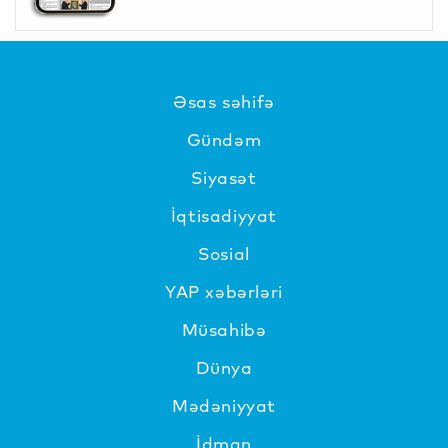
Əsas səhifə
Gündəm
Siyasət
İqtisadiyyat
Sosial
YAP xəbərləri
Müsahibə
Dünya
Mədəniyyat
İdman