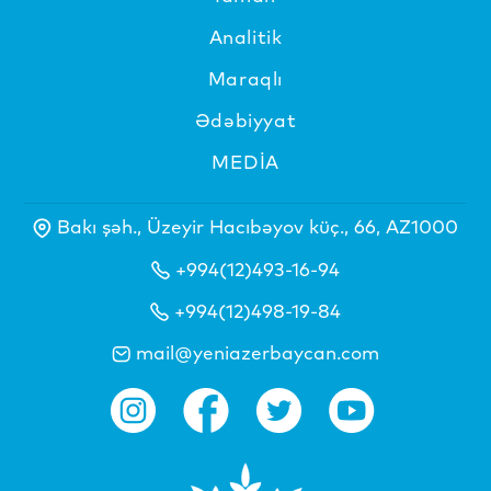
Analitik
Maraqlı
Ədəbiyyat
MEDİA
Bakı şəh., Üzeyir Hacıbəyov küç., 66, AZ1000
+994(12)493-16-94
+994(12)498-19-84
mail@yeniazerbaycan.com