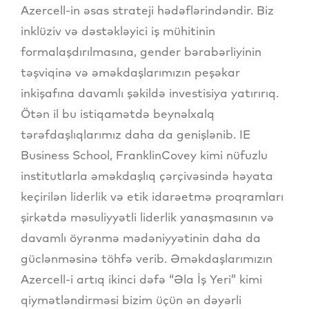
Azercell-in əsas strateji hədəflərindəndir. Biz
inklüziv və dəstəkləyici iş mühitinin
formalaşdırılmasına, gender bərabərliyinin
təşviqinə və əməkdaşlarımızın peşəkar
inkişafına davamlı şəkildə investisiya yatırırıq.
Ötən il bu istiqamətdə beynəlxalq
tərəfdaşlıqlarımız daha da genişlənib. IE
Business School, FranklinCovey kimi nüfuzlu
institutlarla əməkdaşlıq çərçivəsində həyata
keçirilən liderlik və etik idarəetmə proqramları
şirkətdə məsuliyyətli liderlik yanaşmasının və
davamlı öyrənmə mədəniyyətinin daha da
güclənməsinə töhfə verib. Əməkdaşlarımızın
Azercell-i artıq ikinci dəfə “Əla İş Yeri” kimi
qiymətləndirməsi bizim üçün ən dəyərli