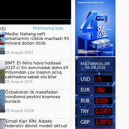
nti
Hamısına bax
Media: Nəhəng neft
şirkətlərinin rüblük mənfəəti 93
milyard dolları ötüb
05 Avqust 23:51
BMT: El-Nino hava hadisəsi
MƏZƏNNƏLƏR
2027-ci ilin sonunadək daha 49
06.08.2026
milyondan çox insanın aclıq
çəkməsinə səbəb ola bilər
1.7
05 Avqust 23:15
1.961
Özbəkistan ilk məsafədən
zondlama peykini kosmosa
2.1031
buraxıb
05 Avqust 22:58
0.0357
Şimali Kipr XİN: Adada
2.2873
federativ dövlət modeli aktual