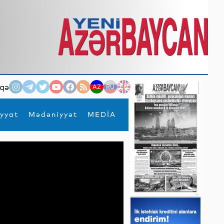
qə
AZ
RU
EN
yyat
Mədəniyyət
MEDİA
×