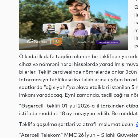
Q
i
i
m
i
e
Ölkədə ilk dəfə təqdim olunan bu təklifdən yararl
cihaz və nömrəni hərbi hissələrdə yaradılmış müv
bilərlər. Təklif çərçivəsində nömrələrdə onlar üçün
İnformasiya təhlükəsizliyi tələblərinə uyğun haz
saatlarda “ağ siyahı”ya əlavə etdikləri istənilən 5
imkanı yaradacaq. Eyni zamanda, təcili çağırış n
“Əsgərcell” təklifi 01 iyul 2026-cı il tarixindən et
istifadə müddəti 18 ay müəyyən edilib. Bu müddət 
Təklifə qoşulma şərtləri və ətraflı məlumat üçün:
“Azercell Telekom” MMC 26 İyun – Silahlı Qüvvələ