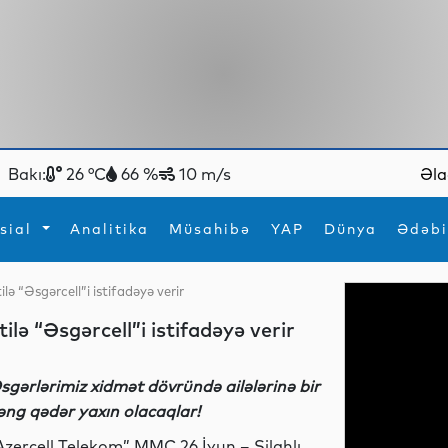
Bakı:
26 °C
66 %
10 m/s
Əla
sial
Analitika
Müsahibə
YAP
Dünya
Ədəbi
lə “Əsgərcell”i istifadəyə verir
ya
İdman
Maraqlı
lə “Əsgərcell”i istifadəyə verir
İdman
Yeni texnologiyalar
sgərlərimiz xidmət dövründə ailələrinə bir
əng qədər yaxın olacaqlar!
Azercell Telekom” MMC 26 İyun – Silahlı