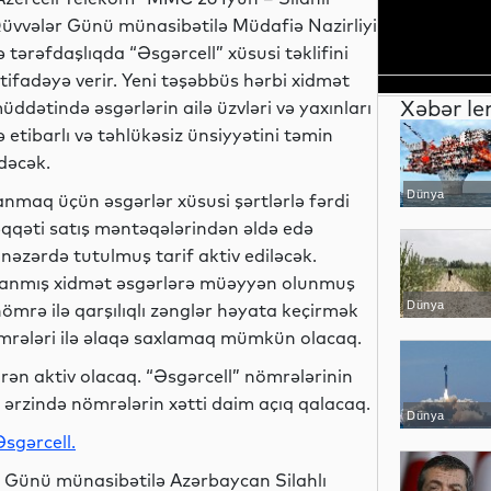
üvvələr Günü münasibətilə Müdafiə Nazirliyi
lə tərəfdaşlıqda “Əsgərcell” xüsusi təklifini
stifadəyə verir. Yeni təşəbbüs hərbi xidmət
Xəbər le
üddətində əsgərlərin ailə üzvləri və yaxınları
lə etibarlı və təhlükəsiz ünsiyyətini təmin
dəcək.
Dünya
anmaq üçün əsgərlər xüsusi şərtlərlə fərdi
əqqəti satış məntəqələrindən əldə edə
 nəzərdə tutulmuş tarif aktiv ediləcək.
ırlanmış xidmət əsgərlərə müəyyən olunmuş
Dünya
 nömrə ilə qarşılıqlı zənglər həyata keçirmək
ömrələri ilə əlaqə saxlamaq mümkün olacaq.
ibarən aktiv olacaq. “Əsgərcell” nömrələrinin
ərzində nömrələrin xətti daim açıq qalacaq.
Dünya
Əsgərcell.
r Günü münasibətilə Azərbaycan Silahlı