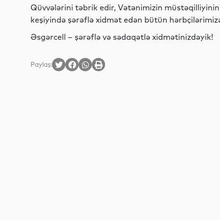
Qüvvələrini təbrik edir, Vətənimizin müstəqilliyini
keşiyində şərəflə xidmət edən bütün hərbçilərimizə 
Əsgərcell – şərəflə və sədaqətlə xidmətinizdəyik!
Paylaş: