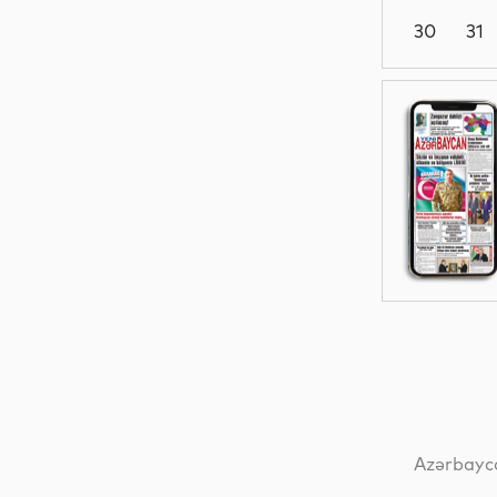
30
31
Dünya
Elm
İqtisadiyyat
Dünya
Azərbayca