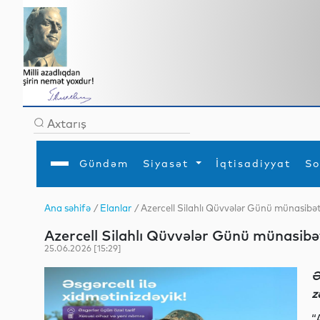
Gündəm
Siyasət
İqtisadiyyat
So
Ana səhifə
/
Elanlar
/ Azercell Silahlı Qüvvələr Günü münasibəti
Ana səhifə
Ədəbiyyat
Siyasət
Sosial
Dün
Azercell Silahlı Qüvvələr Günü münasibəti
Gündəm
MEDİA
Xarici siyasət
Turizm
İqtisadiyyat
Daxili siyasət
Elm
25.06.2026 [15:29]
YAP
Din
Analitika
Hadisə
Ə
Mədəniyyət
Diaspor
z
Müsahibə
“