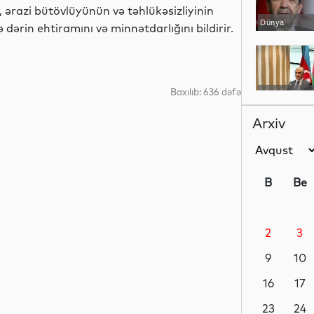
n, ərazi bütövlüyünün və təhlükəsizliyinin
Dünya
dərin ehtiramını və minnətdarlığını bildirir.
Baxılıb: 636 dəfə
YAP xəbərləri
Arxiv
İdman
B
Be
2
3
Dünya
9
10
16
17
İqtisadiyyat
23
24