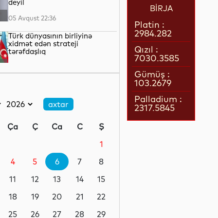
deyil
BİRJA
05 Avqust 22:36
Platin :
2984.282
Türk dünyasının birliyinə
xidmət edən strateji
Qızıl :
tərəfdaşlıq
7030.3585
05 Avqust 22:23
Gümüş :
103.2679
“Qarabağ” “Dinamo” ilə oyun
üçün Polşaya yola düşüb
Palladium :
2317.5845
05 Avqust 22:19
Ça
Ç
Ca
C
Ş
Pit Heqset ABŞ Silahlı
Qüvvələrinin əsas sursat
1
ehtiyatlarının tükəndiyini
təkzib edib
4
5
6
7
8
05 Avqust 21:57
11
12
13
14
15
Qızılın qiyməti 4200 dolları
ötüb
18
19
20
21
22
25
26
27
28
29
05 Avqust 21:37