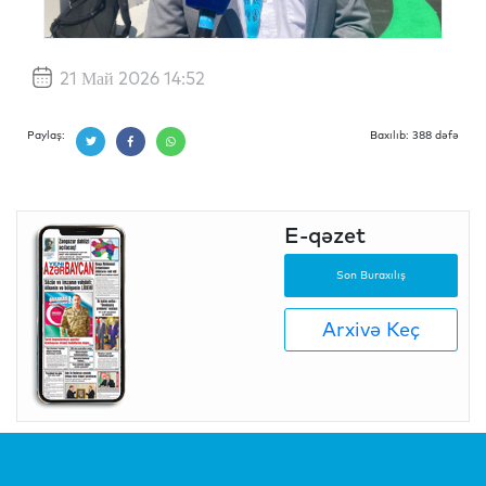
21 Май 2026 14:52
Paylaş:
Baxılıb: 388 dəfə
E-qəzet
Son Buraxılış
Arxivə Keç