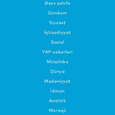
Əsas səhifə
Gündəm
Siyasət
İqtisadiyyat
Sosial
YAP xəbərləri
Müsahibə
Dünya
Mədəniyyat
İdman
Analitik
Maraqlı