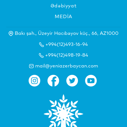
Ədəbiyyat
MEDİA
Bakı şəh., Üzeyir Hacıbəyov küç., 66, AZ1000
+994(12)493-16-94
+994(12)498-19-84
mail@yeniazerbaycan.com