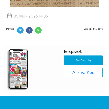
05 May 2026 14:35
Paylaş:
Baxılıb: 614 dəfə
E-qəzet
Son Buraxılış
Arxivə Keç