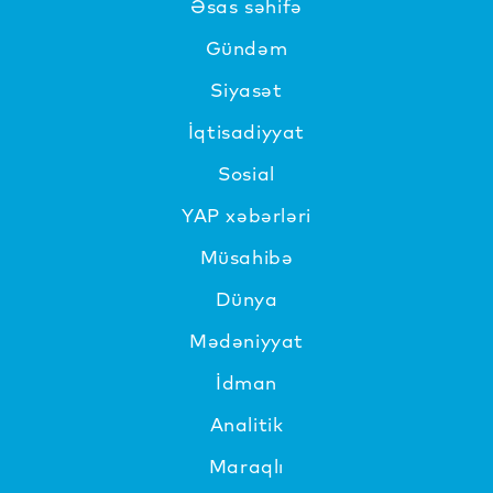
Əsas səhifə
Gündəm
Siyasət
İqtisadiyyat
Sosial
YAP xəbərləri
Müsahibə
Dünya
Mədəniyyat
İdman
Analitik
Maraqlı