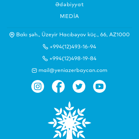
Ədəbiyyat
MEDİA
Bakı şəh., Üzeyir Hacıbəyov küç., 66, AZ1000
+994(12)493-16-94
+994(12)498-19-84
mail@yeniazerbaycan.com