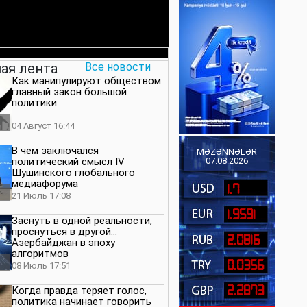
ая лента
Все новости
Как манипулируют обществом:
главный закон большой
политики
04 Август 16:44
В чем заключался
MƏZƏNNƏLƏR
политический смысл IV
07.08.2026
Шушинского глобального
медиафорума
1.7
21 Июль 17:08
1.9591
Заснуть в одной реальности,
проснуться в другой…
2.0816
Азербайджан в эпоху
алгоритмов
0.0356
08 Июль 17:51
2.2873
Когда правда теряет голос,
политика начинает говорить