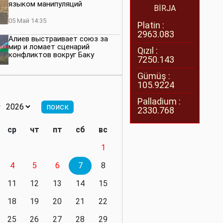
языком манипуляций
BİRJA
05 Май 14:35
Platin :
2963.083
Алиев выстраивает союз за
мир и ломает сценарий
Qızıl :
конфликтов вокруг Баку
7250.143
27 Апрель 14:07
Gümüş :
105.9224
Баку меняет правила. Страны
Южного Кавказа усиливают
Palladium :
значимость региона
2330.768
08 Апрель 14:28
ср
чт
пт
сб
вс
Глобальная игра сил:
1
нейтралитета больше не будет
4
5
6
7
8
11 Март 16:36
11
12
13
14
15
Видимо, действительно
президенту приходится все
18
19
20
21
22
делать самому
25
26
27
28
29