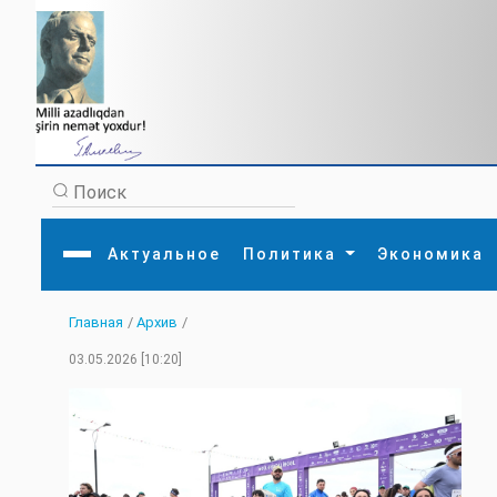
Актуальное
Политика
Экономика
Главная
/
Архив
/
Главная
Литература
Политика
Обще
03.05.2026 [10:20]
Актуальное
МЕДИА
Внешняя политика
Тури
Экономика
Внутренняя политика
Наук
Аналитика
Рели
Культура
Прои
Интервью
Диас