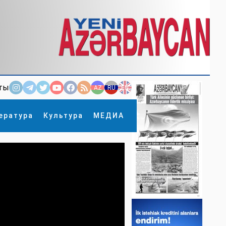
ты
AZ
RU
EN
ература
Культура
МЕДИА
×