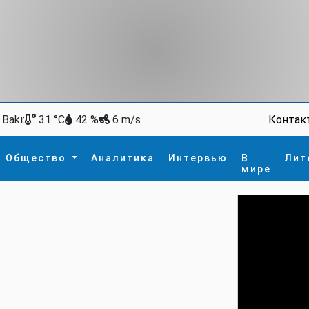
Bakı:
Контак
31 °C
42 %
6 m/s
Общество
Аналитика
Интервью
В
Лит
мире
ство
В мире
Спорт
Интересное
зм
İdman
Новые технологии
а
гия
сшествие
пора