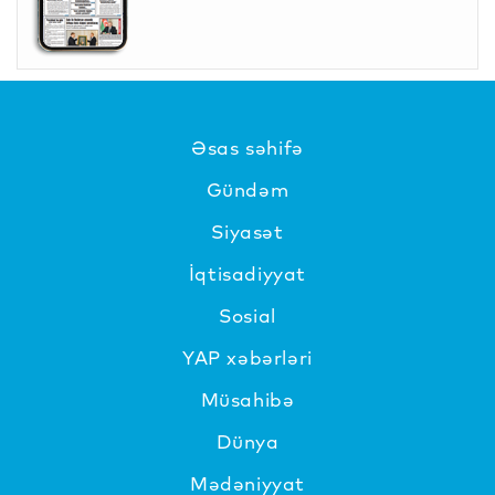
Əsas səhifə
Gündəm
Siyasət
İqtisadiyyat
Sosial
YAP xəbərləri
Müsahibə
Dünya
Mədəniyyat