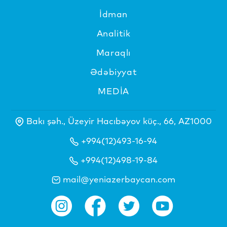
İdman
Analitik
Maraqlı
Ədəbiyyat
MEDİA
Bakı şəh., Üzeyir Hacıbəyov küç., 66, AZ1000
+994(12)493-16-94
+994(12)498-19-84
mail@yeniazerbaycan.com