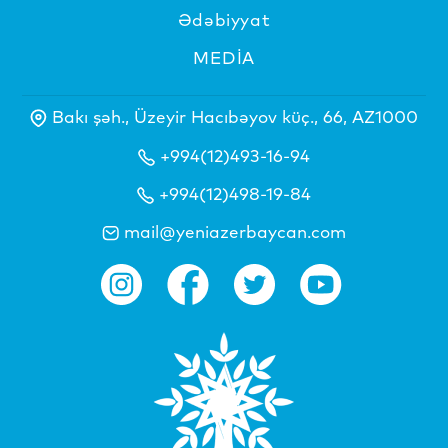
Ədəbiyyat
MEDİA
Bakı şəh., Üzeyir Hacıbəyov küç., 66, AZ1000
+994(12)493-16-94
+994(12)498-19-84
mail@yeniazerbaycan.com