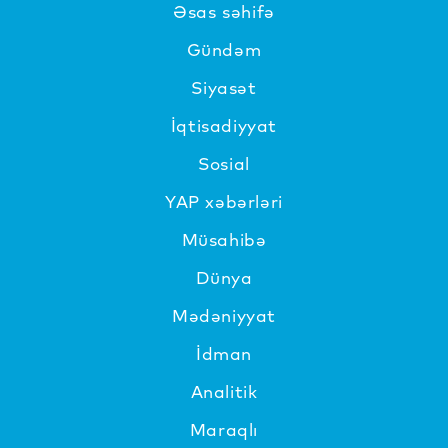
Əsas səhifə
Gündəm
Siyasət
İqtisadiyyat
Sosial
YAP xəbərləri
Müsahibə
Dünya
Mədəniyyat
İdman
Analitik
Maraqlı