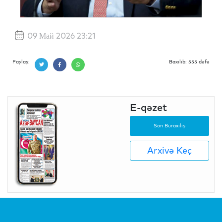
09 Май 2026 23:21
Paylaş:
Baxılıb: 555 dəfə
E-qəzet
Son Buraxılış
Arxivə Keç