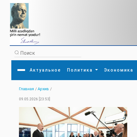
Актуальное
Политика
Экономика
Главная
/
Архив
/
Главная
Литература
Политика
Обще
09.05.2026 [23:53]
Актуальное
МЕДИА
Внешняя политика
Тури
Экономика
Внутренняя политика
Наук
Аналитика
Рели
Культура
Прои
Интервью
Диас