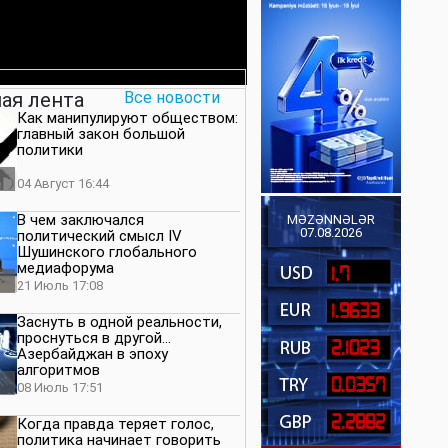
ая лента
Все новости
Как манипулируют обществом:
главный закон большой
политики
04 Август 16:44
В чем заключался
MƏZƏNNƏLƏR
07.08.2026
политический смысл IV
Шушинского глобального
медиафорума
1.7
21 Июль 17:08
1.9633
Заснуть в одной реальности,
проснуться в другой…
2.1023
Азербайджан в эпоху
алгоритмов
0.0357
08 Июль 17:51
2.2882
Когда правда теряет голос,
политика начинает говорить