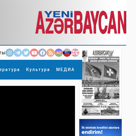
ты
AZ
RU
EN
ература
Культура
МЕДИА
×