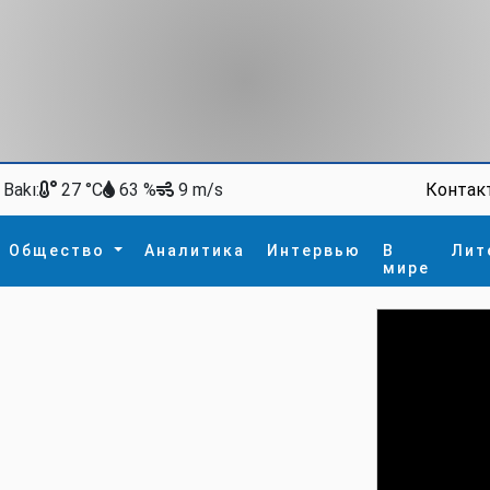
Bakı:
Контак
27 °C
63 %
9 m/s
Общество
Аналитика
Интервью
В
Лит
мире
ство
В мире
Спорт
Интересное
зм
İdman
Новые технологии
а
гия
сшествие
пора