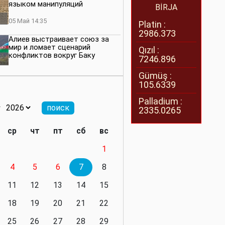
языком манипуляций
BİRJA
05 Май 14:35
Platin :
2986.373
Алиев выстраивает союз за
мир и ломает сценарий
Qızıl :
конфликтов вокруг Баку
7246.896
27 Апрель 14:07
Gümüş :
105.6339
Баку меняет правила. Страны
Южного Кавказа усиливают
Palladium :
значимость региона
2335.0265
08 Апрель 14:28
ср
чт
пт
сб
вс
Глобальная игра сил:
1
нейтралитета больше не будет
4
5
6
7
8
11 Март 16:36
11
12
13
14
15
Видимо, действительно
президенту приходится все
18
19
20
21
22
делать самому
25
26
27
28
29