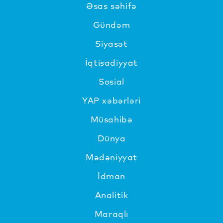
Əsas səhifə
Gündəm
Siyasət
İqtisadiyyat
Sosial
YAP xəbərləri
Müsahibə
Dünya
Mədəniyyat
İdman
Analitik
Maraqlı