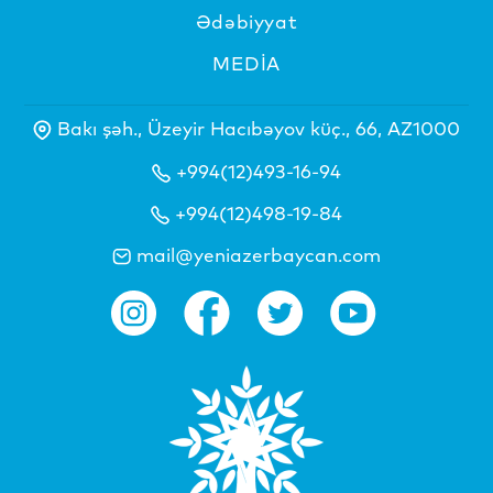
Ədəbiyyat
MEDİA
Bakı şəh., Üzeyir Hacıbəyov küç., 66, AZ1000
+994(12)493-16-94
+994(12)498-19-84
mail@yeniazerbaycan.com