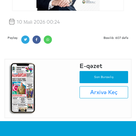
10 Май 2026 00:24
Paylaş:
Baxılıb: 607 dəfə
E-qəzet
Son Buraxılış
Arxivə Keç