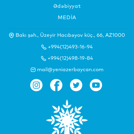
Ədəbiyyat
MEDİA
Bakı şəh., Üzeyir Hacıbəyov küç., 66, AZ1000
+994(12)493-16-94
+994(12)498-19-84
mail@yeniazerbaycan.com