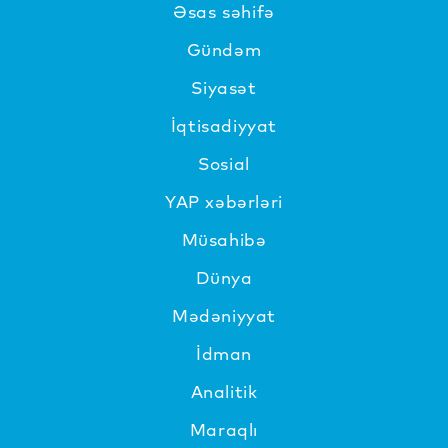
Əsas səhifə
Gündəm
Siyasət
İqtisadiyyat
Sosial
YAP xəbərləri
Müsahibə
Dünya
Mədəniyyat
İdman
Analitik
Maraqlı