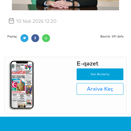
10 Май 2026 12:20
Paylaş:
Baxılıb: 591 dəfə
E-qəzet
Son Buraxılış
Arxivə Keç