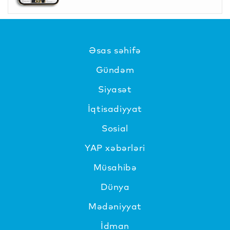
Əsas səhifə
Gündəm
Siyasət
İqtisadiyyat
Sosial
YAP xəbərləri
Müsahibə
Dünya
Mədəniyyat
İdman