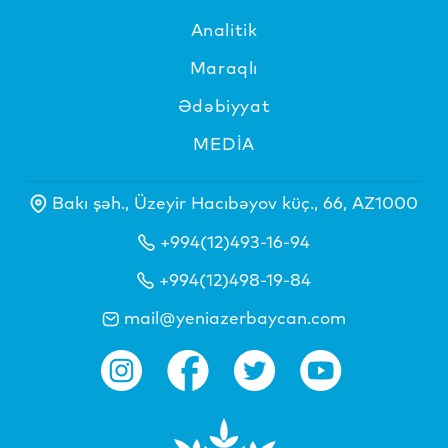
Analitik
Maraqlı
Ədəbiyyat
MEDİA
Bakı şəh., Üzeyir Hacıbəyov küç., 66, AZ1000
+994(12)493-16-94
+994(12)498-19-84
mail@yeniazerbaycan.com