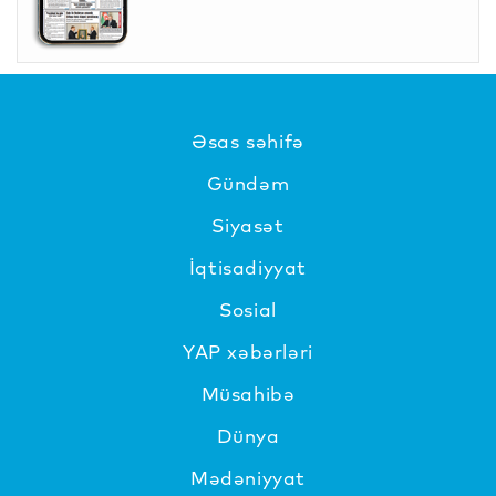
Əsas səhifə
Gündəm
Siyasət
İqtisadiyyat
Sosial
YAP xəbərləri
Müsahibə
Dünya
Mədəniyyat