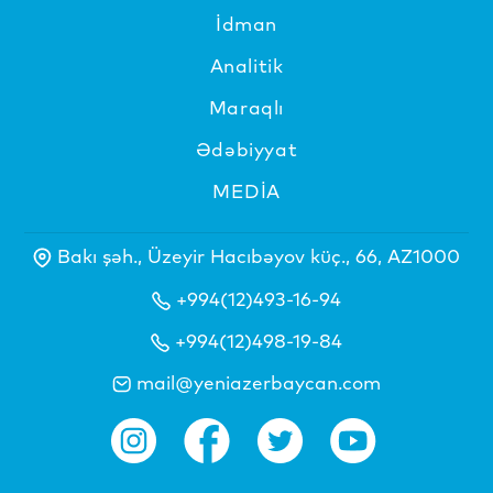
İdman
Analitik
Maraqlı
Ədəbiyyat
MEDİA
Bakı şəh., Üzeyir Hacıbəyov küç., 66, AZ1000
+994(12)493-16-94
+994(12)498-19-84
mail@yeniazerbaycan.com