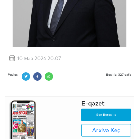
10 Май 2026 20:07
Paylaş:
Baxılıb: 327 dəfə
E-qəzet
Son Buraxılış
Arxivə Keç