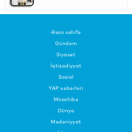
Əsas səhifə
Gündəm
Siyasət
İqtisadiyyat
Sosial
YAP xəbərləri
Müsahibə
Dünya
Mədəniyyat