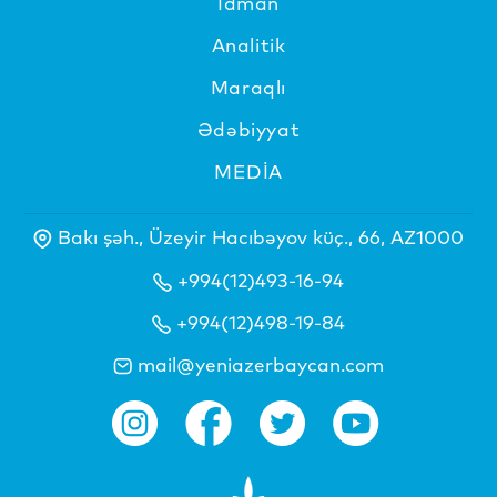
İdman
Analitik
Maraqlı
Ədəbiyyat
MEDİA
Bakı şəh., Üzeyir Hacıbəyov küç., 66, AZ1000
+994(12)493-16-94
+994(12)498-19-84
mail@yeniazerbaycan.com