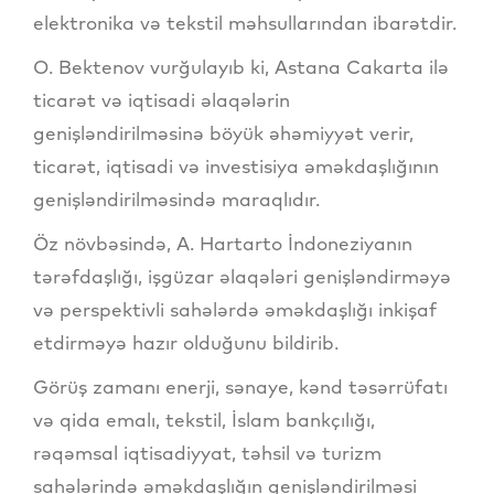
elektronika və tekstil məhsullarından ibarətdir.
O. Bektenov vurğulayıb ki, Astana Cakarta ilə
ticarət və iqtisadi əlaqələrin
genişləndirilməsinə böyük əhəmiyyət verir,
ticarət, iqtisadi və investisiya əməkdaşlığının
genişləndirilməsində maraqlıdır.
Öz növbəsində, A. Hartarto İndoneziyanın
tərəfdaşlığı, işgüzar əlaqələri genişləndirməyə
və perspektivli sahələrdə əməkdaşlığı inkişaf
etdirməyə hazır olduğunu bildirib.
Görüş zamanı enerji, sənaye, kənd təsərrüfatı
və qida emalı, tekstil, İslam bankçılığı,
rəqəmsal iqtisadiyyat, təhsil və turizm
sahələrində əməkdaşlığın genişləndirilməsi