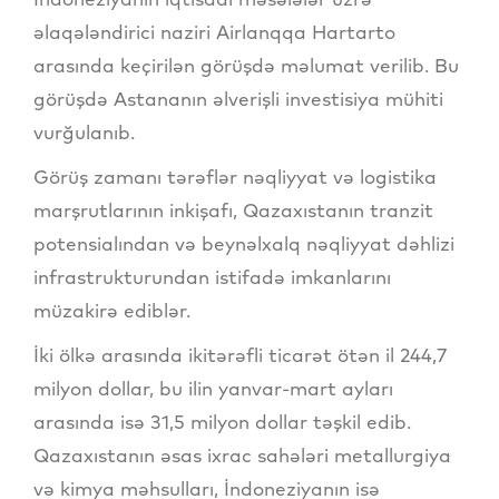
əlaqələndirici naziri Airlanqqa Hartarto
arasında keçirilən görüşdə məlumat verilib. Bu
görüşdə Astananın əlverişli investisiya mühiti
vurğulanıb.
Görüş zamanı tərəflər nəqliyyat və logistika
marşrutlarının inkişafı, Qazaxıstanın tranzit
potensialından və beynəlxalq nəqliyyat dəhlizi
infrastrukturundan istifadə imkanlarını
müzakirə ediblər.
İki ölkə arasında ikitərəfli ticarət ötən il 244,7
milyon dollar, bu ilin yanvar-mart ayları
arasında isə 31,5 milyon dollar təşkil edib.
Qazaxıstanın əsas ixrac sahələri metallurgiya
və kimya məhsulları, İndoneziyanın isə