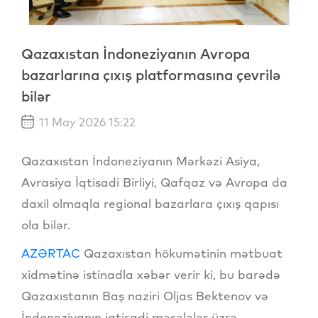
Qazaxıstan İndoneziyanın Avropa
bazarlarına çıxış platformasına çevrilə
bilər
11 May 2026 15:22
Qazaxıstan İndoneziyanın Mərkəzi Asiya,
Avrasiya İqtisadi Birliyi, Qafqaz və Avropa da
daxil olmaqla regional bazarlara çıxış qapısı
ola bilər.
AZƏRTAC
Qazaxıstan hökumətinin mətbuat
xidmətinə istinadla xəbər verir ki, bu barədə
Qazaxıstanın Baş naziri Oljas Bektenov və
İndoneziyanın iqtisadi məsələlər üzrə