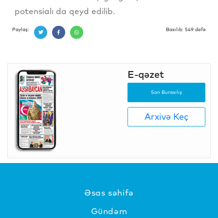
potensialı da qeyd edilib.
Paylaş:
Baxılıb: 549 dəfə
E-qəzet
Son Buraxılış
Arxivə Keç
Əsas səhifə
Gündəm