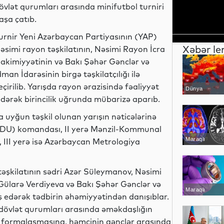
övlət qurumları arasında minifutbol turniri
aşa çatıb.
urnir Yeni Azərbaycan Partiyasının (YAP)
Xəbər le
əsimi rayon təşkilatının, Nəsimi Rayon İcra
akimiyyətinin və Bakı Şəhər Gənclər və
dman İdarəsinin birgə təşkilatçılığı ilə
eçirilib. Yarışda rayon ərazisində fəaliyyət
Dünya
ərək birincilik uğrunda mübarizə aparıb.
 uyğun təşkil olunan yarışın nəticələrinə
 (ADU) komandası, II yerə Mənzil-Kommunal
Maraqlı
, III yerə isə Azərbaycan Metrologiya
əşkilatının sədri Azər Süleymanov, Nəsimi
 Gülarə Verdiyeva və Bakı Şəhər Gənclər və
Maraqlı
 edərək tədbirin əhəmiyyətindən danışıblar.
i dövlət qurumları arasında əməkdaşlığın
 formalaşmasına, həmçinin gənclər arasında