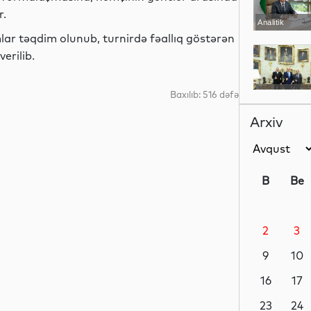
r.
Analitik
ar təqdim olunub, turnirdə fəallıq göstərən
erilib.
Siyasət
Baxılıb: 516 dəfə
Arxiv
Siyasət
B
Be
2
3
Siyasət
9
10
16
17
Dünya
23
24