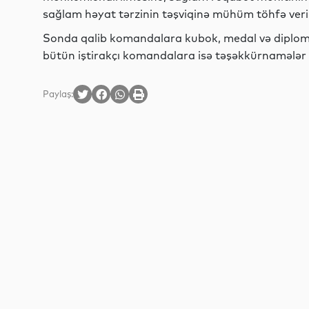
sağlam həyat tərzinin təşviqinə mühüm töhfə veri
Sonda qalib komandalara kubok, medal və diploml
bütün iştirakçı komandalara isə təşəkkürnamələr v
Paylaş: