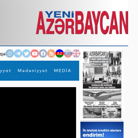
qə
AZ
RU
EN
yyat
Mədəniyyət
MEDİA
×