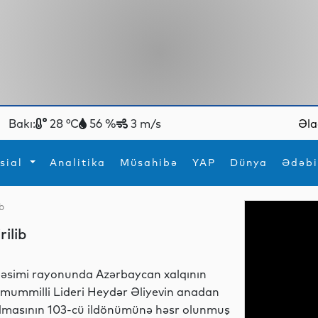
Bakı:
28 °C
56 %
3 m/s
Əla
sial
Analitika
Müsahibə
YAP
Dünya
Ədəbi
ib
ya
İdman
Maraqlı
ilib
İdman
Yeni texnologiyalar
əsimi rayonunda Azərbaycan xalqının
mummilli Lideri Heydər Əliyevin anadan
lmasının 103-cü ildönümünə həsr olunmuş