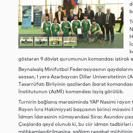
d
b
T
N
H
İ
k
göstərən 9 dövlət qurumunun komandası iştirak ed
Beynəlxalq Minifutbol Federasiyasının qaydalarına
əsasən, I yerə Azərbaycan Dillər Universitetinin
Təsərrüfatı Birliyinin qazilərdən ibarət komandası
İnstitutunun (AzMİ) komandası layiq görülüb.
Turnirin bağlanış mərasimində YAP Nəsimi rayon t
Rayon İcra Hakimiyyəti başçısının birinci müavini
İdman İdarəsinin nümayəndəsi Sirac Axundov çıxış
Çıxışlarda qeyd olunub ki, bu cür idman tədbirlər
möhkəmləndirilməsinə, sağlam rəqabət mühitinin