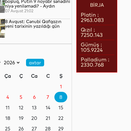
boşluq, Putin 9 noyabr sənədini
BİRJA
niyə yeniləmədi? - Aydın
QULİYEV yazır...
07 Avqust 21:02
Platin :
2963.083
8 Avqust: Cənubi Qafqazın
yeni tarixinin yazıldığı gün
Qızıl :
7250.143
07 Avqust 21:00
Gümüş :
105.9224
Azərbaycan–ABŞ tərəfdaşlığı:
Yeni geosiyasi dövrün əsas
Palladium :
konturları
2330.768
07 Avqust 20:57
Ça
Ç
Ca
C
Ş
1 il öncə İlham Əliyevin Ağ
Evdə dediklərindən sonra
1
Paşinyan niyə üzr istəmişdi?
4
5
6
7
8
07 Avqust 20:41
11
12
13
14
15
ÜST legioner xəstəliyinin
yayılmasının səbəbini açıqlayıb
18
19
20
21
22
25
26
27
28
29
07 Avqust 20:17