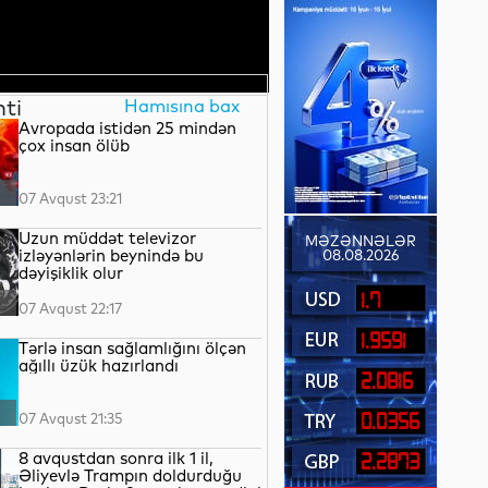
nti
Hamısına bax
Avropada istidən 25 mindən
çox insan ölüb
07 Avqust 23:21
Uzun müddət televizor
MƏZƏNNƏLƏR
izləyənlərin beynində bu
08.08.2026
dəyişiklik olur
1.7
07 Avqust 22:17
1.9591
Tərlə insan sağlamlığını ölçən
ağıllı üzük hazırlandı
2.0816
07 Avqust 21:35
0.0356
8 avqustdan sonra ilk 1 il,
2.2873
Əliyevlə Trampın doldurduğu