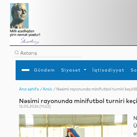
Gündəm
Siyasət
İqtisadiyyat
So
Ana səhifə
/
Arxiv
/ Nəsimi rayonunda minifutbol turniri keçiril
Ana səhifə
Ədəbiyyat
Siyasət
Sosial
Dün
Nəsimi rayonunda minifutbol turniri keçir
Gündəm
MEDİA
Xarici siyasət
Turizm
İqtisadiyyat
Daxili siyasət
Elm
12.05.2026 [11:22]
YAP
Din
Analitika
Hadisə
N
Mədəniyyət
Diaspor
Ü
Müsahibə
o