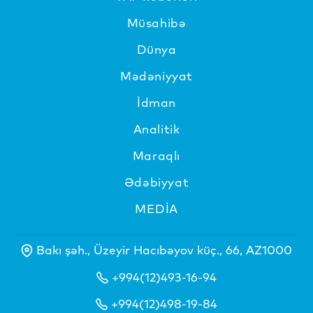
Müsahibə
Dünya
Mədəniyyat
İdman
Analitik
Maraqlı
Ədəbiyyat
MEDİA
Bakı şəh., Üzeyir Hacıbəyov küç., 66, AZ1000
+994(12)493-16-94
+994(12)498-19-84