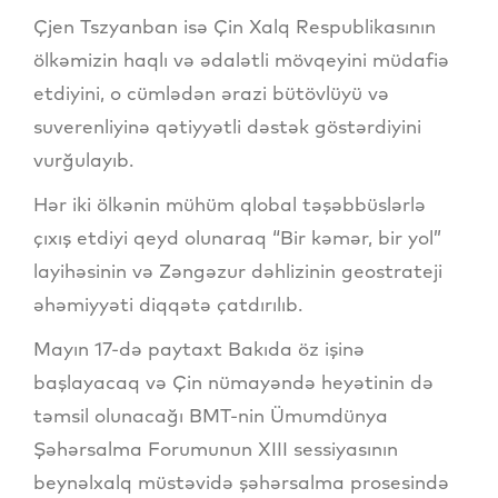
Çjen Tszyanban isə Çin Xalq Respublikasının
ölkəmizin haqlı və ədalətli mövqeyini müdafiə
etdiyini, o cümlədən ərazi bütövlüyü və
suverenliyinə qətiyyətli dəstək göstərdiyini
vurğulayıb.
Hər iki ölkənin mühüm qlobal təşəbbüslərlə
çıxış etdiyi qeyd olunaraq “Bir kəmər, bir yol”
layihəsinin və Zəngəzur dəhlizinin geostrateji
əhəmiyyəti diqqətə çatdırılıb.
Mayın 17-də paytaxt Bakıda öz işinə
başlayacaq və Çin nümayəndə heyətinin də
təmsil olunacağı BMT-nin Ümumdünya
Şəhərsalma Forumunun XIII sessiyasının
beynəlxalq müstəvidə şəhərsalma prosesində