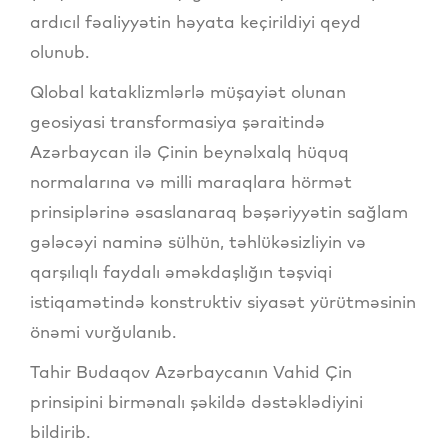
ardıcıl fəaliyyətin həyata keçirildiyi qeyd
olunub.
Qlobal kataklizmlərlə müşayiət olunan
geosiyasi transformasiya şəraitində
Azərbaycan ilə Çinin beynəlxalq hüquq
normalarına və milli maraqlara hörmət
prinsiplərinə əsaslanaraq bəşəriyyətin sağlam
gələcəyi naminə sülhün, təhlükəsizliyin və
qarşılıqlı faydalı əməkdaşlığın təşviqi
istiqamətində konstruktiv siyasət yürütməsinin
önəmi vurğulanıb.
Tahir Budaqov Azərbaycanın Vahid Çin
prinsipini birmənalı şəkildə dəstəklədiyini
bildirib.