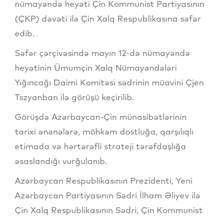
nümayəndə heyəti Çin Kommunist Partiyasının
(ÇKP) dəvəti ilə Çin Xalq Respublikasına səfər
edib.
Səfər çərçivəsində mayın 12-də nümayəndə
heyətinin Ümumçin Xalq Nümayəndələri
Yığıncağı Daimi Komitəsi sədrinin müavini Çjen
Tszyanban ilə görüşü keçirilib.
Görüşdə Azərbaycan-Çin münasibətlərinin
tarixi ənənələrə, möhkəm dostluğa, qarşılıqlı
etimada və hərtərəfli strateji tərəfdaşlığa
əsaslandığı vurğulanıb.
Azərbaycan Respublikasının Prezidenti, Yeni
Azərbaycan Partiyasının Sədri İlham Əliyev ilə
Çin Xalq Respublikasının Sədri, Çin Kommunist