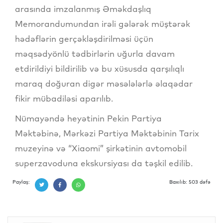
arasında imzalanmış Əməkdaşlıq
Memorandumundan irəli gələrək müştərək
hədəflərin gerçəkləşdirilməsi üçün
məqsədyönlü tədbirlərin uğurla davam
etdirildiyi bildirilib və bu xüsusda qarşılıqlı
maraq doğuran digər məsələlərlə əlaqədar
fikir mübadiləsi aparılıb.
Nümayəndə heyətinin Pekin Partiya
Məktəbinə, Mərkəzi Partiya Məktəbinin Tarix
muzeyinə və “Xiaomi” şirkətinin avtomobil
superzavoduna ekskursiyası da təşkil edilib.
Paylaş:
Baxılıb: 503 dəfə