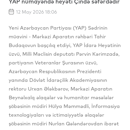
YAP nümayəndə heyəti Çində səfərdədir
12 May 2026 18:06
Yeni Azərbaycan Partiyası (YAP) Sədrinin
müavini - Mərkəzi Aparatın rəhbəri Tahir
Budaqovun başçılıq etdiyi, YAP İdarə Heyətinin
üzvü, Milli Məclisin deputatı Pərvin Kərimzadə,
partiyanın Veteranlar Şurasının üzvü,
Azərbaycan Respublikasının Prezidenti
yanında Dövlət İdarəçilik Akademiyasının
rektoru Urxan Ələkbərov, Mərkəzi Aparatın
Beynəlxalq əlaqələr və humanitar məsələlər
şöbəsinin müdiri Hülya Məmmədli, İnformasiya
texnologiyaları və ictimaiyyətlə əlaqələr
şöbəsinin müdiri Nurlan Qələndərovdan ibarət