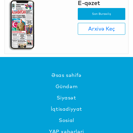
E-qəzet
Son Buraxılış
Arxivə Keç
Əsas səhifə
Gündəm
Siyasət
İqtisadiyyat
Sosial
YAP xəbərləri