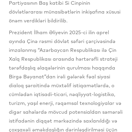
Partiyasının Baş katibi Si Cinpinin
dövlətlərarası münasibətlərin inkişafına xüsusi
önəm verdikləri bildirilib.
Prezident İlham Əliyevin 2025-ci ilin aprel
ayında Çinə rəsmi dövlət səfəri çərçivəsində
imzalanmış “Azərbaycan Respublikası ilə Çin
Xalq Respublikası arasında hərtərəfli strateji
tərəfdaşlıq əlaqələrinin qurulması haqqında
Birgə Bəyanat”dan irəli gələrək fəal siyasi
dialoq şəraitində müxtəlif istiqamətlərdə, o
cümlədən iqtisadi-ticari, nəqliyyat-logistika,
turizm, yaşıl enerji, rəqəmsal texnologiyalar və
digər sahələrdə mövcud potensialdan səmərəli
istifadənin diqqət mərkəzində saxlanıldığı və
çoxşaxəli əməkdaşlığın dərinləşdirilməsi üçün