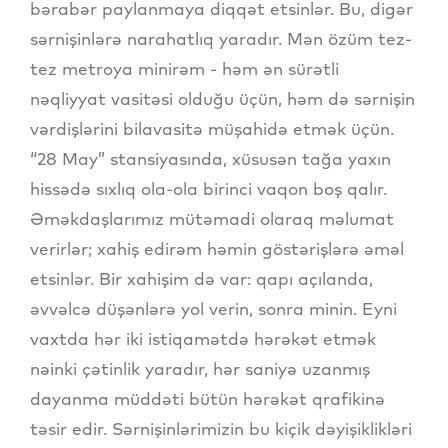
bərabər paylanmaya diqqət etsinlər. Bu, digər
sərnişinlərə narahatlıq yaradır. Mən özüm tez-
tez metroya minirəm - həm ən sürətli
nəqliyyat vasitəsi olduğu üçün, həm də sərnişin
vərdişlərini bilavasitə müşahidə etmək üçün.
“28 May” stansiyasında, xüsusən tağa yaxın
hissədə sıxlıq ola-ola birinci vaqon boş qalır.
Əməkdaşlarımız mütəmadi olaraq məlumat
verirlər; xahiş edirəm həmin göstərişlərə əməl
etsinlər. Bir xahişim də var: qapı açılanda,
əvvəlcə düşənlərə yol verin, sonra minin. Eyni
vaxtda hər iki istiqamətdə hərəkət etmək
nəinki çətinlik yaradır, hər saniyə uzanmış
dayanma müddəti bütün hərəkət qrafikinə
təsir edir. Sərnişinlərimizin bu kiçik dəyişiklikləri