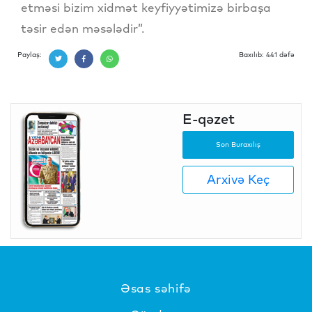
etməsi bizim xidmət keyfiyyətimizə birbaşa
təsir edən məsələdir”.
Paylaş:
Baxılıb: 441 dəfə
E-qəzet
Son Buraxılış
Arxivə Keç
Əsas səhifə