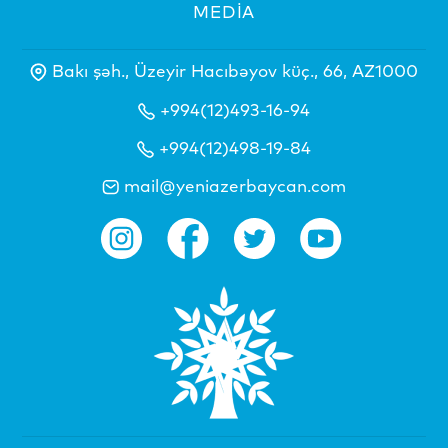
MEDİA
Bakı şəh., Üzeyir Hacıbəyov küç., 66, AZ1000
+994(12)493-16-94
+994(12)498-19-84
mail@yeniazerbaycan.com