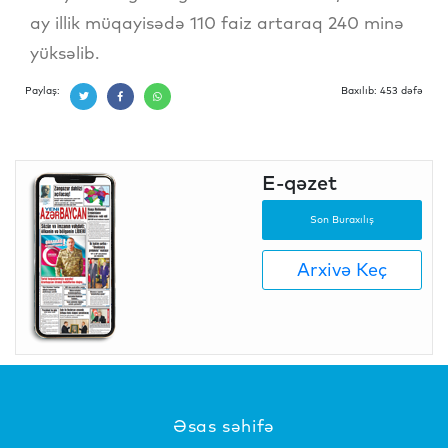
ay illik müqayisədə 110 faiz artaraq 240 minə
yüksəlib.
Paylaş:
Baxılıb: 453 dəfə
E-qəzet
Son Buraxılış
Arxivə Keç
Əsas səhifə