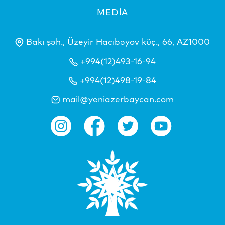
MEDİA
Bakı şəh., Üzeyir Hacıbəyov küç., 66, AZ1000
+994(12)493-16-94
+994(12)498-19-84
mail@yeniazerbaycan.com