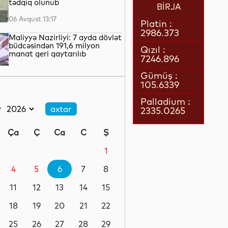
tədqiq olunub
BİRJA
06 Avqust 13:17
Platin :
2986.373
Maliyyə Nazirliyi: 7 ayda dövlət
büdcəsindən 191,6 milyon
Qızıl :
manat geri qaytarılıb
7246.896
06 Avqust 13:05
Gümüş :
105.6339
Üç məktəbəqədər təhsil
müəssisəsi BŞTİ-nin tabeliyinə
Palladium :
verilib
2335.0265
06 Avqust 12:43
Ça
Ç
Ca
C
Ş
Gənc tədqiqatçılara beynəlxalq
əqli mülkiyyət müsabiqəsinin
1
imkanları təqdim olunub
4
5
6
7
8
06 Avqust 12:20
11
12
13
14
15
Azərbaycanın qlobal gündəliyi
- verilən mesajlar...
18
19
20
21
22
25
26
27
28
29
06 Avqust 11:50