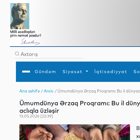
Gündəm
Siyasət
İqtisadiyyat
So
Ana səhifə
/
Arxiv
/ Ümumdünya Ərzaq Proqramı: Bu il dünyada 
Ana səhifə
Ədəbiyyat
Siyasət
Sosial
Dün
Ümumdünya Ərzaq Proqramı: Bu il dünya
Gündəm
MEDİA
Xarici siyasət
Turizm
İqtisadiyyat
Daxili siyasət
Elm
aclıqla üzləşir
YAP
Din
13.05.2026 [22:39]
Analitika
Hadisə
Mədəniyyət
Diaspor
B
Müsahibə
x