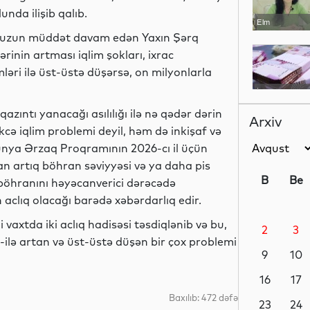
nda ilişib qalıb.
Elm
 uzun müddət davam edən Yaxın Şərq
inin artması iqlim şokları, ixrac
əri ilə üst-üstə düşərsə, on milyonlarla
İqtisadiyyat
qazıntı yanacağı asılılığı ilə nə qədər dərin
Arxiv
cə iqlim problemi deyil, həm də inkişaf və
ünya Ərzaq Proqramının 2026-cı il üçün
Elm
san artıq böhran səviyyəsi və ya daha pis
B
Be
 böhranını həyəcanverici dərəcədə
aclıq olacağı barədə xəbərdarlıq edir.
 vaxtda iki aclıq hadisəsi təsdiqlənib və bu,
2
3
Elm
ən-ilə artan və üst-üstə düşən bir çox problemi
9
10
16
17
Baxılıb: 472 dəfə
Gündəm
23
24