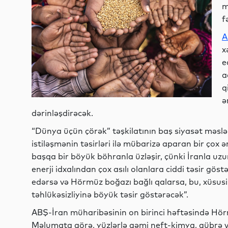
m
f
A
x
e
a
q
ə
dərinləşdirəcək.
“Dünya üçün çörək” təşkilatının baş siyasət məsləh
istiləşmənin təsirləri ilə mübarizə aparan bir çox ən
başqa bir böyük böhranla üzləşir, çünki İranla 
enerji idxalından çox asılı olanlara ciddi təsir gö
edərsə və Hörmüz boğazı bağlı qalarsa, bu, xüsusi
təhlükəsizliyinə böyük təsir göstərəcək”.
ABŞ-İran müharibəsinin on birinci həftəsində Hör
Məlumata görə, yüzlərlə gəmi neft-kimya, gübrə 