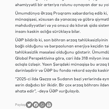
əhəmiyyətli bir arteriya rolunu oynayan dar su yolu
Ümumdünya Ərzaq Proqramı xəbərdarlıq edib ki,
münaqişəsi, xüsusən də yanacaq və gübrə qiymətlər
məhdudiyyətləri və ya onsuz da kövrək qida sisteml
insanı kəskin aclığa sürükləyə bilər.
ÜƏP bildirib ki, son böhran ərzaq təhlükəsizliyinin 
bağlı olduğunu və bərpaolunan enerjiyə keçidin tək
təhlükəsizlik məsələsi olduğunu göstərir. Ümumd
Qlobal Perspektivinə görə, cari ildə 318 milyon in
aclıqla üzləşir. Yaxın Şərqdəki münaqişə bu ərzaq
dərinləşdirir və ÜƏP bu fonda rekord sayda kəskin 
“2025-ci ildə Qəzza və Sudanın bəzi yerlərində eyni
əsrin dağıdıcı bir ilkidir. Bir çox ərzaq böhranı ild
əhatə edir”, -deyə ÜƏP vurğulayıb.
Paylaş: