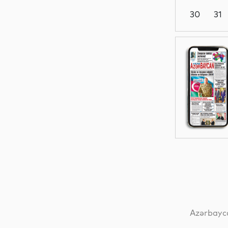
30
31
Müsahibə
Gündəm
Siyasət
Analitik
Azərbayca