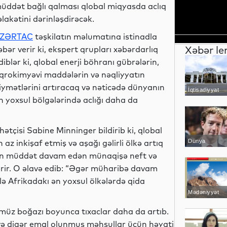
üddət bağlı qalması qlobal miqyasda aclıq
əlakətini dərinləşdirəcək.
ZƏRTAC
təşkilatın məlumatına istinadla
Xəbər le
əbər verir ki, ekspert qrupları xəbərdarlıq
diblər ki, qlobal enerji böhranı gübrələrin,
qrokimyəvi maddələrin və nəqliyyatın
iymətlərini artıracaq və nəticədə dünyanın
İqtisadiyyat
n yoxsul bölgələrində aclığı daha da
ətçisi Sabine Minninger bildirib ki, qlobal
 az inkişaf etmiş və aşağı gəlirli ölkə artıq
Dünya
uzun müddət davam edən münaqişə neft və
stərir. O əlavə edib: “Əgər müharibə davam
lə Afrikadakı ən yoxsul ölkələrdə qida
Mədəniyyət
müz boğazı boyunca tıxaclar daha da artıb.
və digər emal olunmuş məhsullar üçün həyati