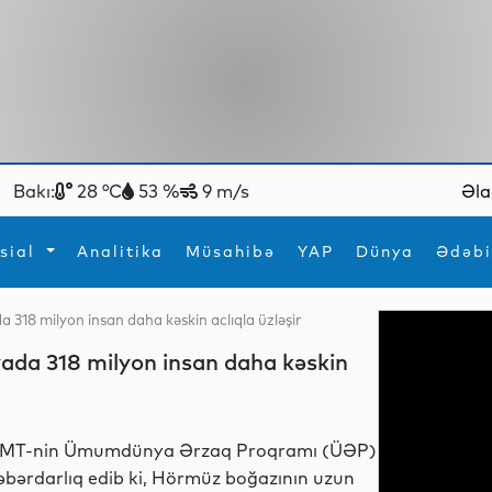
Bakı:
28 °C
53 %
9 m/s
Əla
sial
Analitika
Müsahibə
YAP
Dünya
Ədəbi
318 milyon insan daha kəskin aclıqla üzləşir
ya
İdman
Maraqlı
da 318 milyon insan daha kəskin
İdman
Yeni texnologiyalar
MT-nin Ümumdünya Ərzaq Proqramı (ÜƏP)
əbərdarlıq edib ki, Hörmüz boğazının uzun