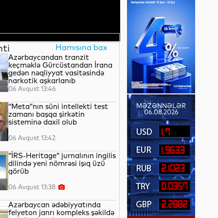
nti
Hamısına bax
Azərbaycandan tranzit
keçməklə Gürcüstandan İrana
gedən nəqliyyat vasitəsində
narkotik aşkarlanıb
06 Avqust 13:46
“Meta”nın süni intellekti test
MƏZƏNNƏLƏR
06.08.2026
zamanı başqa şirkətin
sisteminə daxil olub
1.7
06 Avqust 13:42
1.9633
“İRS-Heritage” jurnalının ingilis
dilində yeni nömrəsi işıq üzü
2.1023
görüb
0.0357
06 Avqust 13:38
2.2882
Azərbaycan ədəbiyyatında
felyeton janrı kompleks şəkildə