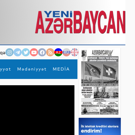
qə
AZ
RU
EN
yyat
Mədəniyyət
MEDİA
×