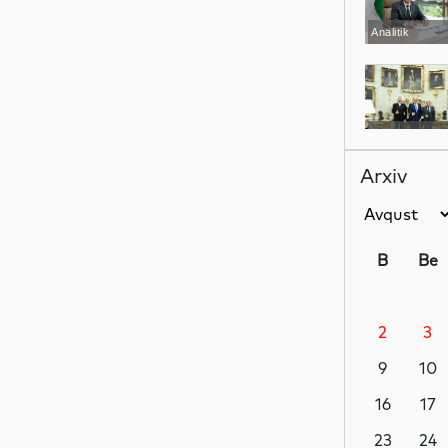
Analitik
Siyasət
Arxiv
Siyasət
B
Be
2
3
Siyasət
9
10
16
17
Dünya
23
24