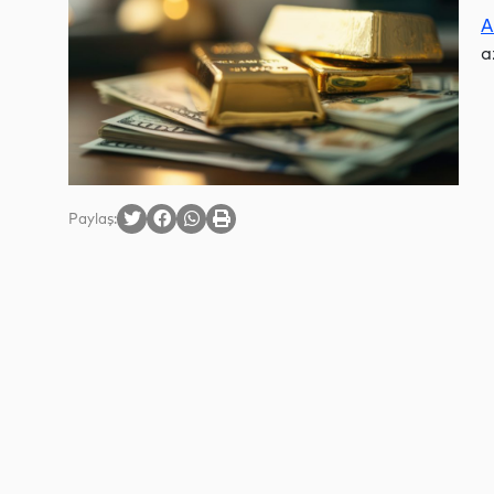
A
a
Paylaş: