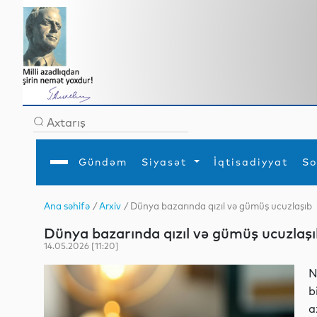
Gündəm
Siyasət
İqtisadiyyat
So
Ana səhifə
/
Arxiv
/ Dünya bazarında qızıl və gümüş ucuzlaşıb
Ana səhifə
Ədəbiyyat
Siyasət
Sosial
Dün
Dünya bazarında qızıl və gümüş ucuzlaş
Gündəm
MEDİA
Xarici siyasət
Turizm
İqtisadiyyat
Daxili siyasət
Elm
14.05.2026 [11:20]
YAP
Din
Analitika
Hadisə
N
Mədəniyyət
Diaspor
b
Müsahibə
a