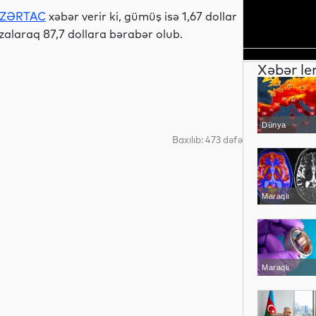
ZƏRTAC
xəbər verir ki, gümüş isə 1,67 dollar
zalaraq 87,7 dollara bərabər olub.
Xəbər le
Dünya
Baxılıb: 473 dəfə
Maraqlı
Maraqlı