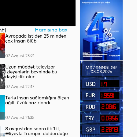
nti
Hamısına bax
Avropada istidən 25 mindən
çox insan ölüb
07 Avqust 23:21
Uzun müddət televizor
MƏZƏNNƏLƏR
izləyənlərin beynində bu
08.08.2026
dəyişiklik olur
1.7
07 Avqust 22:17
1.9591
Tərlə insan sağlamlığını ölçən
ağıllı üzük hazırlandı
2.0816
07 Avqust 21:35
0.0356
8 avqustdan sonra ilk 1 il,
2.2873
Əliyevlə Trampın doldurduğu