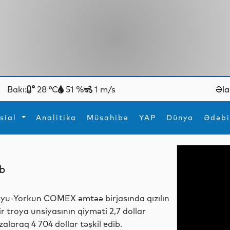
Bakı:
28 °C
51 %
1 m/s
Əla
sial
Analitika
Müsahibə
YAP
Dünya
Ədəbi
ya
İdman
Maraqlı
ıb
İdman
Yeni texnologiyalar
yu-Yorkun COMEX əmtəə birjasında qızılın
ir troya unsiyasının qiyməti 2,7 dollar
zalaraq 4 704 dollar təşkil edib.