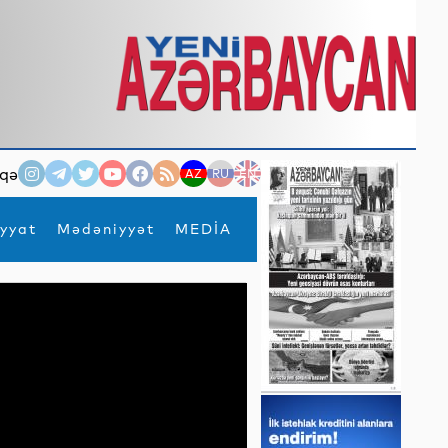
qə
AZ
RU
EN
yyat
Mədəniyyət
MEDİA
×