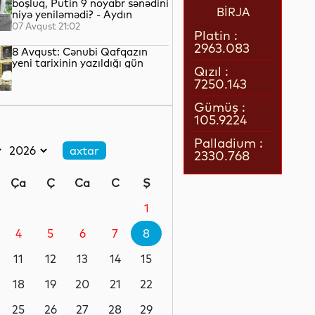
boşluq, Putin 9 noyabr sənədini
BİRJA
niyə yeniləmədi? - Aydın
QULİYEV yazır...
07 Avqust 21:02
Platin :
2963.083
8 Avqust: Cənubi Qafqazın
yeni tarixinin yazıldığı gün
Qızıl :
7250.143
07 Avqust 21:00
Gümüş :
105.9224
Azərbaycan–ABŞ tərəfdaşlığı:
Yeni geosiyasi dövrün əsas
Palladium :
konturları
2330.768
07 Avqust 20:57
Ça
Ç
Ca
C
Ş
1 il öncə İlham Əliyevin Ağ
Evdə dediklərindən sonra
1
Paşinyan niyə üzr istəmişdi?
4
5
6
7
8
07 Avqust 20:41
11
12
13
14
15
ÜST legioner xəstəliyinin
yayılmasının səbəbini açıqlayıb
18
19
20
21
22
25
26
27
28
29
07 Avqust 20:17