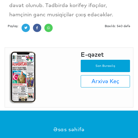
dəvət olunub. Tədbirdə korifey ifaçılar,
həmçinin gənc musiqiçilər çıxış edəcəklər.
Paylaş:
Baxılıb: 540 dəfə
E-qəzet
Son Buraxılış
Arxivə Keç
Əsas səhifə