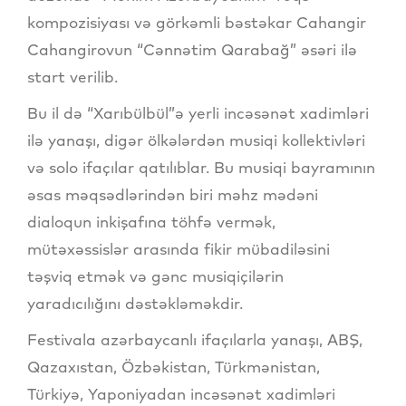
kompozisiyası və görkəmli bəstəkar Cahangir
Cahangirovun “Cənnətim Qarabağ” əsəri ilə
start verilib.
Bu il də “Xarıbülbül”ə yerli incəsənət xadimləri
ilə yanaşı, digər ölkələrdən musiqi kollektivləri
və solo ifaçılar qatılıblar. Bu musiqi bayramının
əsas məqsədlərindən biri məhz mədəni
dialoqun inkişafına töhfə vermək,
mütəxəssislər arasında fikir mübadiləsini
təşviq etmək və gənc musiqiçilərin
yaradıcılığını dəstəkləməkdir.
Festivala azərbaycanlı ifaçılarla yanaşı, ABŞ,
Qazaxıstan, Özbəkistan, Türkmənistan,
Türkiyə, Yaponiyadan incəsənət xadimləri