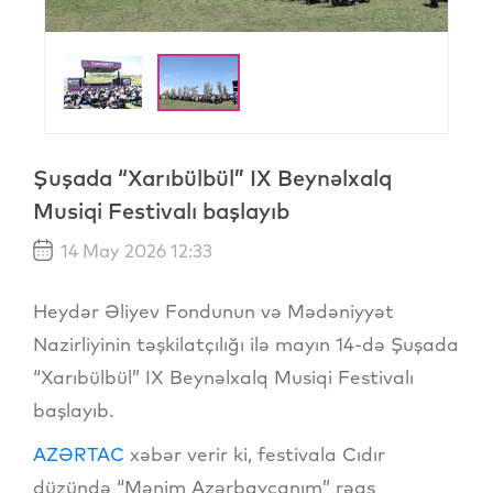
Şuşada “Xarıbülbül” IX Beynəlxalq
Musiqi Festivalı başlayıb
14 May 2026 12:33
Heydər Əliyev Fondunun və Mədəniyyət
Nazirliyinin təşkilatçılığı ilə mayın 14-də Şuşada
“Xarıbülbül” IX Beynəlxalq Musiqi Festivalı
başlayıb.
AZƏRTAC
xəbər verir ki, festivala Cıdır
düzündə “Mənim Azərbaycanım” rəqs