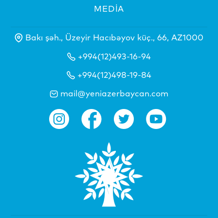
MEDİA
Bakı şəh., Üzeyir Hacıbəyov küç., 66, AZ1000
+994(12)493-16-94
+994(12)498-19-84
mail@yeniazerbaycan.com