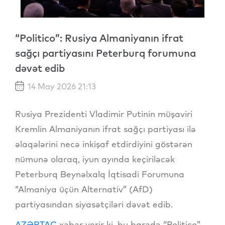
“Politico”: Rusiya Almaniyanın ifrat
sağçı partiyasını Peterburq forumuna
dəvət edib
14 May 2026 21:13
Rusiya Prezidenti Vladimir Putinin müşaviri
Kremlin Almaniyanın ifrat sağçı partiyası ilə
əlaqələrini necə inkişaf etdirdiyini göstərən
nümunə olaraq, iyun ayında keçiriləcək
Peterburq Beynəlxalq İqtisadi Forumuna
“Almaniya üçün Alternativ” (AfD)
partiyasından siyasətçiləri dəvət edib.
AZƏRTAC
xəbər verir ki, bu barədə “Politico”