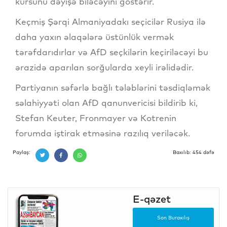
kursunu dəyişə biləcəyini göstərir.
Keçmiş Şərqi Almaniyadakı seçicilər Rusiya ilə
daha yaxın əlaqələrə üstünlük vermək
tərəfdarıdırlar və AfD seçkilərin keçiriləcəyi bu
ərazidə aparılan sorğularda xeyli irəlidədir.
Partiyanın səfərlə bağlı tələblərini təsdiqləmək
səlahiyyəti olan AfD qanunvericisi bildirib ki,
Stefan Keuter, Fronmayer və Kotrenin
forumda iştirak etməsinə razılıq veriləcək.
Paylaş:
Baxılıb: 454 dəfə
E-qəzet
Son Buraxılış