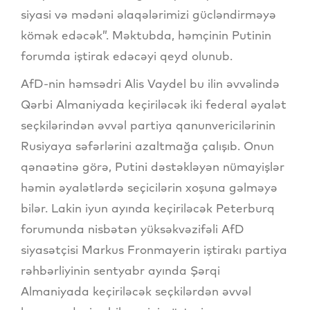
siyasi və mədəni əlaqələrimizi gücləndirməyə
kömək edəcək”. Məktubda, həmçinin Putinin
forumda iştirak edəcəyi qeyd olunub.
AfD-nin həmsədri Alis Vaydel bu ilin əvvəlində
Qərbi Almaniyada keçiriləcək iki federal əyalət
seçkilərindən əvvəl partiya qanunvericilərinin
Rusiyaya səfərlərini azaltmağa çalışıb. Onun
qənaətinə görə, Putini dəstəkləyən nümayişlər
həmin əyalətlərdə seçicilərin xoşuna gəlməyə
bilər. Lakin iyun ayında keçiriləcək Peterburq
forumunda nisbətən yüksəkvəzifəli AfD
siyasətçisi Markus Fronmayerin iştirakı partiya
rəhbərliyinin sentyabr ayında Şərqi
Almaniyada keçiriləcək seçkilərdən əvvəl