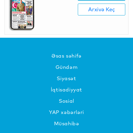
Arxivə Keç
Əsas səhifə
Gündəm
Siyasət
İqtisadiyyat
Sosial
YAP xəbərləri
Müsahibə