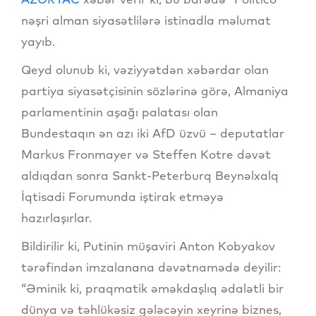
nəşri alman siyasətlilərə istinadla məlumat
yayıb.
Qeyd olunub ki, vəziyyətdən xəbərdar olan
partiya siyasətçisinin sözlərinə görə, Almaniya
parlamentinin aşağı palatası olan
Bundestaqın ən azı iki AfD üzvü – deputatlar
Markus Fronmayer və Steffen Kotre dəvət
aldıqdan sonra Sankt-Peterburq Beynəlxalq
İqtisadi Forumunda iştirak etməyə
hazırlaşırlar.
Bildirilir ki, Putinin müşaviri Anton Kobyakov
tərəfindən imzalanana dəvətnamədə deyilir:
“Əminik ki, praqmatik əməkdaşlıq ədalətli bir
dünya və təhlükəsiz gələcəyin xeyrinə biznes,