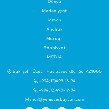
Dünya
Mədəniyyat
İdman
Analitik
Maraqlı
Ədəbiyyat
MEDİA
Bakı şəh., Üzeyir Hacıbəyov küç., 66, AZ1000
+994(12)493-16-94
+994(12)498-19-84
mail@yeniazerbaycan.com