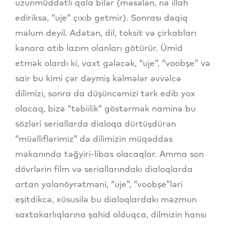
uzunmüddətli qala bilər (məsələn, nə illah
ediriksə, “uje” çıxıb getmir). Sonrası dəqiq
məlum deyil. Adətən, dil, toksit və çirkabları
kənara atıb lazım olanları götürür. Ümid
etmək olardı ki, vaxt gələcək, “uje”, “voobşe” və
sair bu kimi çər dəymiş kəlmələr əvvəlcə
dilimizi, sonra da düşüncəmizi tərk edib yox
olacaq, bizə “təbiilik” göstərmək naminə bu
sözləri seriallarda dialoqa dürtüşdürən
“müəlliflərimiz” də dilimizin müqəddəs
məkanında təğyiri-libas olacaqlar. Amma son
dövrlərin film və seriallarındakı dialoqlarda
artan yalanöyrətməni, “uje”, “voobşe”ləri
eşitdikcə, xüsusilə bu dialoqlardakı məzmun
saxtakarlıqlarına şahid olduqca, dilmizin hansı