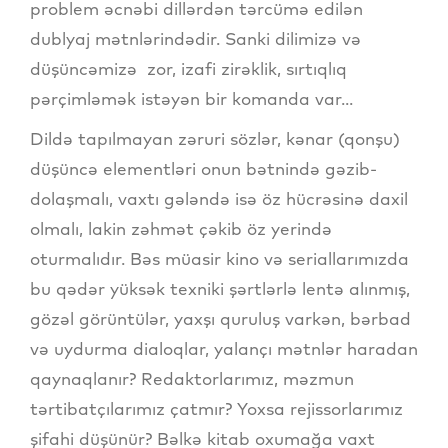
problem əcnəbi dillərdən tərcümə edilən
dublyaj mətnlərindədir. Sanki dilimizə və
düşüncəmizə zor, izafi zirəklik, sırtıqlıq
pərçimləmək istəyən bir komanda var...
Dildə tapılmayan zəruri sözlər, kənar (qonşu)
düşüncə elementləri onun bətnində gəzib-
dolaşmalı, vaxtı gələndə isə öz hücrəsinə daxil
olmalı, lakin zəhmət çəkib öz yerində
oturmalıdır. Bəs müasir kino və seriallarımızda
bu qədər yüksək texniki şərtlərlə lentə alınmış,
gözəl görüntülər, yaxşı quruluş varkən, bərbad
və uydurma dialoqlar, yalançı mətnlər haradan
qaynaqlanır? Redaktorlarımız, məzmun
tərtibatçılarımız çatmır? Yoxsa rejissorlarımız
şifahi düşünür? Bəlkə kitab oxumağa vaxt