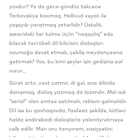
yoxdur? Ya da gecə-gündüz təkcənə
Tarkovskiyə baxmaq, Hollivud xəyalı ilə
yaşayıb-yaratmaq yetərlidir? Üstəlik,
ssearidəki hər kəlmə üçün “naqqalıq” edə
biləcək təcrübəli dil bilicisini dialoqları
oxumağa dəvət etmək, çəkiliş meydançasına
gətirmək? Yox, bu kimi şeylər işin gedişinə pəl
vurur...
Sürət artır, vaxt çatmır, di gəl, ana dilində
danışmaq, dialoq yazmaq da lazımdır. Mal adı
“serial” olan əmtəə satılmalı, reklam gəlməlidir.
Dil isə bu qovhaqovda, fasiləsiz şəkildə, kütləvi
halda əndirəbadi dialoqlarla yalanöyrətməyə
cəlb edilir. Mən onu tanıyıram, xasiyyətini