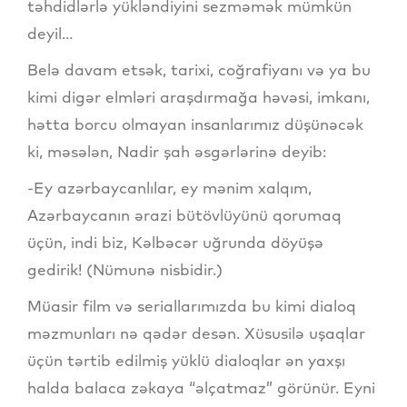
təhdidlərlə yükləndiyini sezməmək mümkün
deyil...
Belə davam etsək, tarixi, coğrafiyanı və ya bu
kimi digər elmləri araşdırmağa həvəsi, imkanı,
hətta borcu olmayan insanlarımız düşünəcək
ki, məsələn, Nadir şah əsgərlərinə deyib:
-Ey azərbaycanlılar, ey mənim xalqım,
Azərbaycanın ərazi bütövlüyünü qorumaq
üçün, indi biz, Kəlbəcər uğrunda döyüşə
gedirik! (Nümunə nisbidir.)
Müasir film və seriallarımızda bu kimi dialoq
məzmunları nə qədər desən. Xüsusilə uşaqlar
üçün tərtib edilmiş yüklü dialoqlar ən yaxşı
halda balaca zəkaya “əlçatmaz” görünür. Eyni