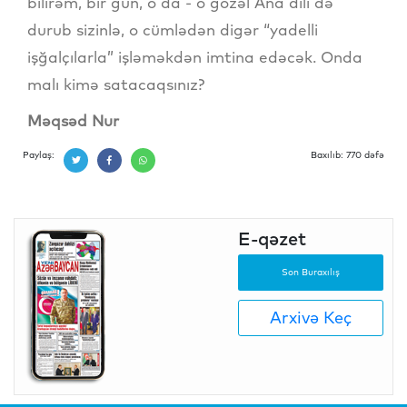
bilirəm, bir gün, o da - o gözəl Ana dili də
durub sizinlə, o cümlədən digər “yadelli
işğalçılarla” işləməkdən imtina edəcək. Onda
malı kimə satacaqsınız?
Məqsəd Nur
Paylaş:
Baxılıb: 770 dəfə
E-qəzet
Son Buraxılış
Arxivə Keç