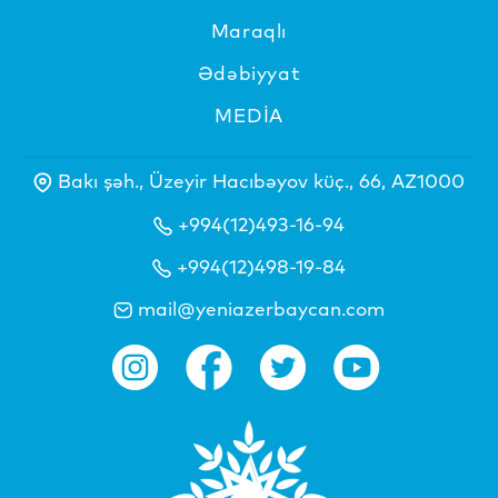
Maraqlı
Ədəbiyyat
MEDİA
Bakı şəh., Üzeyir Hacıbəyov küç., 66, AZ1000
+994(12)493-16-94
+994(12)498-19-84
mail@yeniazerbaycan.com