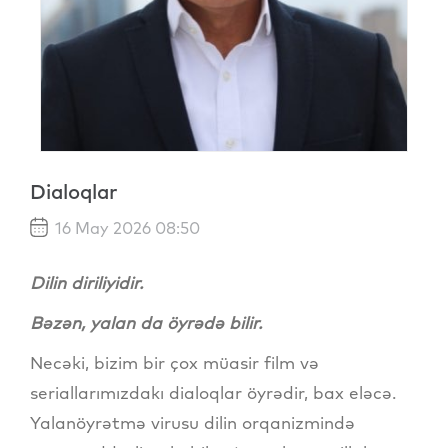
Dialoqlar
16 May 2026 08:50
Dilin diriliyidir.
Bəzən, yalan da öyrədə bilir.
Necəki, bizim bir çox müasir film və
seriallarımızdakı dialoqlar öyrədir, bax eləcə.
Yalanöyrətmə virusu dilin orqanizmində