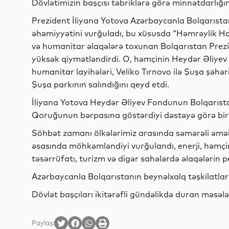
Dövlətimizin başçısı təbriklərə görə minnətdarlığını
Prezident İliyana Yotova Azərbaycanla Bolqarısta
əhəmiyyətini vurğuladı, bu xüsusda “Həmrəylik Ha
və humanitar əlaqələrə toxunan Bolqarıstan Prezid
yüksək qiymətləndirdi. O, həmçinin Heydər Əliye
humanitar layihələri, Veliko Tırnovo ilə Şuşa şəh
Şuşa parkının salındığını qeyd etdi.
İliyana Yotova Heydər Əliyev Fondunun Bolqarıs
Qoruğunun bərpasına göstərdiyi dəstəyə görə bir d
Söhbət zamanı ölkələrimiz arasında səmərəli əmək
əsasında möhkəmləndiyi vurğulandı, enerji, həmçinin
təsərrüfatı, turizm və digər sahələrdə əlaqələrin 
Azərbaycanla Bolqarıstanın beynəlxalq təşkilatla
Dövlət başçıları ikitərəfli gündəlikdə duran məsələl
Paylaş: