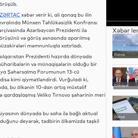
örüşüb.
ZƏRTAC
xəbər verir ki, ali qonaq bu ilin
evralında Münxen Təhlükəsizlik Konfransı
Xəbər le
ərçivəsində Azərbaycan Prezidenti ilə
örüşünü və görüş əsnasında aparılmış
üzakirələri məmnunluqla xatırladı.
Dünya
olqarıstan Prezidenti hazırda dünyada
üharibələrin və münaqişələrin olduğu bir
nya Şəhərsalma Forumunun 13-cü
isə kimi qiymətləndirdi. Vurğuladı ki,
Gündəm
nda, bu ölkənin 10-dan artıq müxtəlif
ilə qardaşlaşmış Veliko Tırnovo şəhərinin meri
ının dünyada bu sahə ilə bağlı aktual
Dünya
duğunu deyərək, tədbirin ölkəmizdə təşkil