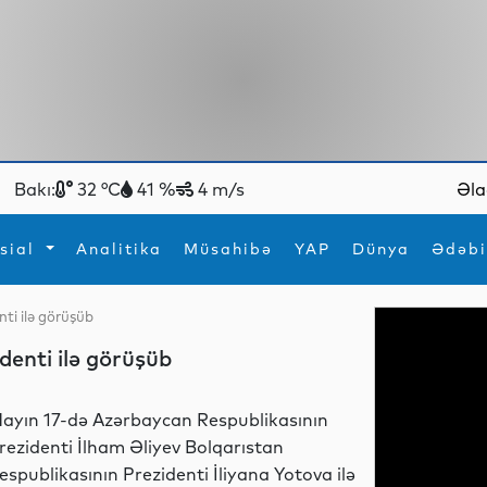
Bakı:
32 °C
41 %
4 m/s
Əla
sial
Analitika
Müsahibə
YAP
Dünya
Ədəbi
nti ilə görüşüb
ya
İdman
Maraqlı
denti ilə görüşüb
İdman
Yeni texnologiyalar
ayın 17-də Azərbaycan Respublikasının
rezidenti İlham Əliyev Bolqarıstan
espublikasının Prezidenti İliyana Yotova ilə