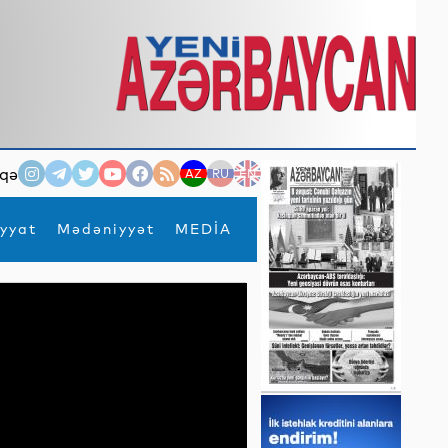
qə
AZ
RU
EN
yyat
Mədəniyyət
MEDİA
×