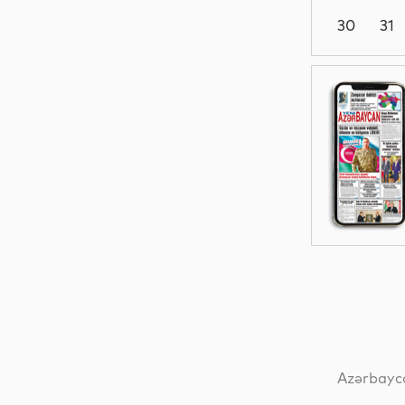
30
31
Analitik
Ədəbiyyat
Sosial
Sosial
Azərbayca