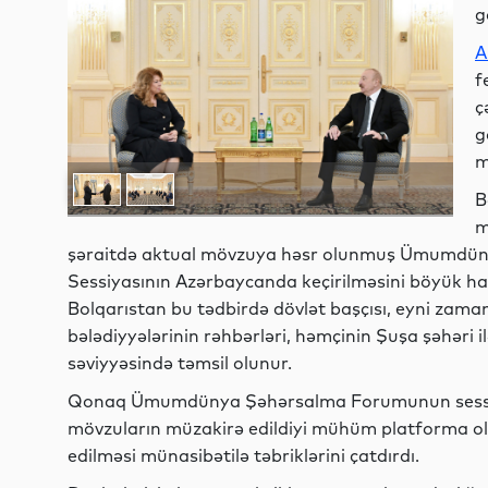
g
A
f
ç
g
m
B
m
şəraitdə aktual mövzuya həsr olunmuş Ümumdü
Sessiyasının Azərbaycanda keçirilməsini böyük had
Bolqarıstan bu tədbirdə dövlət başçısı, eyni zama
bələdiyyələrinin rəhbərləri, həmçinin Şuşa şəhəri 
səviyyəsində təmsil olunur.
Qonaq Ümumdünya Şəhərsalma Forumunun sessiyas
mövzuların müzakirə edildiyi mühüm platforma ol
edilməsi münasibətilə təbriklərini çatdırdı.