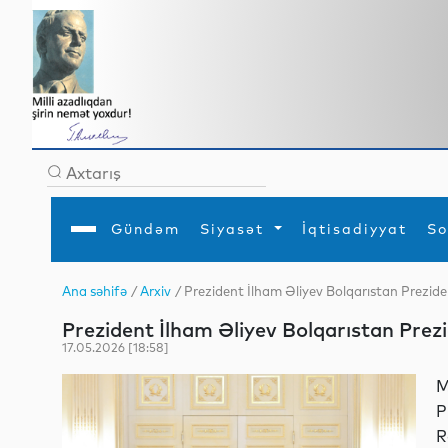
Gündəm
Siyasət
İqtisadiyyat
So
Ana səhifə
/
Arxiv
/ Prezident İlham Əliyev Bolqarıstan Prezide
Ana səhifə
Ədəbiyyat
Siyasət
Sosial
Dün
Prezident İlham Əliyev Bolqarıstan Prezi
Gündəm
MEDİA
Xarici siyasət
Turizm
İqtisadiyyat
Daxili siyasət
Elm
17.05.2026 [18:58]
YAP
Din
Analitika
Hadisə
M
Mədəniyyət
Diaspor
P
Müsahibə
R