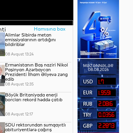
nti
Hamısına bax
Alimlər Sibirdə metan
emissiyalarının artdığını
bildiriblər
08 Avqust 13:24
Ermənistanın Baş naziri Nikol
MƏZƏNNƏLƏR
Paşinyan Azərbaycan
08.08.2026
Prezidenti İlham Əliyevə zəng
edib
1.7
08 Avqust 12:35
1.9591
Böyük Britaniyada enerji
borcları rekord həddə çatıb
2.0816
08 Avqust 12:17
0.0356
SDU rektorundan sumqayıtlı
2.2873
abituriyentlərə çağırış