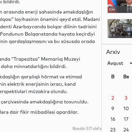
 bildirdi.
Elm
n arasında enerji sahəsində əməkdaşlığın
lqası” layihəsinin önəmini qeyd etdi. Mədəni
enti Azərbaycanda bolqar dilinin tədrisini
v Fondunun Bolqarıstanda həyata keçirdiyi
Dünya
ərinin qardaşlaşmasını və bu xüsusda orada
Arxiv
tanda “Trapezitsa” Memarlıq Muzeyi
aha minnətdarlığını bildirdi.
Siyasət
daşlığın qarşılıqlı hörmət və etimad
B
Be
 elektrik enerjisinin ixracı, kənd
perspektivləri müzakirə olundu.
2
3
Yeni
r çərçivəsində əməkdaşlığına toxunuldu.
texnologiyalar
9
10
ərə dair fikir mübadiləsi apardılar.
16
17
Baxılıb: 571 dəfə
Analitik
23
24