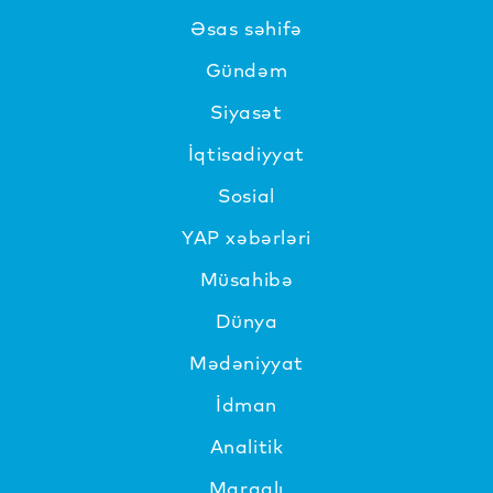
Əsas səhifə
Gündəm
Siyasət
İqtisadiyyat
Sosial
YAP xəbərləri
Müsahibə
Dünya
Mədəniyyat
İdman
Analitik
Maraqlı