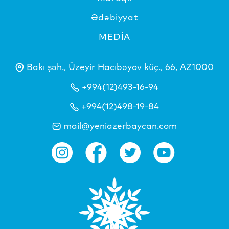
Ədəbiyyat
MEDİA
Bakı şəh., Üzeyir Hacıbəyov küç., 66, AZ1000
+994(12)493-16-94
+994(12)498-19-84
mail@yeniazerbaycan.com