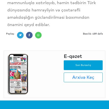
məmnunluqla xatırlayıb, həmin tədbirin Türk
dünyasında həmrəyliyin və çoxtərəfli
əməkdaşlığın gücləndirilməsi baxımından
önəmini qeyd ediblər.
Paylaş:
Baxılıb: 489 dəfə
E-qəzet
Son Buraxılış
Arxivə Keç