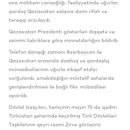
ona möhkəm cansağlığı, fəaliyyətində uğurlar,
qardaş Qazaxıstan xalqına daim rifah və
tərəqqi arzulayıb.
Qazaxıstan Prezidenti göstərilən diqqətə və
səmimi təbriklərə görə minnətdarlığını bildirib.
Telefon danışığı zamanı Azərbaycan ilə
Qazaxıstan arasında dostluq və qardaşlıq
münasibətlərinin uğurla inkişaf etdiyi
vurğulanıb, əməkdaşlığın müxtəlif sahələrdə
genişləndirilməsi ilə bağlı fikir mübadiləsi
aparılıb.
Dövlət başçıları, həmçinin mayın 15-də qədim
Türküstan şəhərində keçirilmiş Türk Dövlətləri
Təşkilatının qeyri-rəsmi Zirvə görüşünü