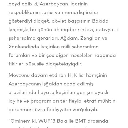
qeyd edib ki, Azərbaycan liderinin
respublikanın tarixi və memarlıq irsinə
göstərdiyi diqqət, dövlət başçısının Bakıda
keçmişlə bu günün ahəngdar sintezi, qətiyyətli
şəhərsalma qərarları, Ağdam, Zəngilan və
Xankəndində keçirilən milli şəhərsalma
forumları və bir çox digər məsələlər haqqında
fikirləri xüsusilə diqqətəlayiqdir.
Mövzunu davam etdirən H. Kılıç, həmçinin
Azərbaycanın işğaldan azad edilmiş
ərazilərində həyata keçirilən genişmiqyaslı
layihə və proqramları tərifləyib, ətraf mühitin
qorunması üzrə fəaliyyətin vurğulayıb.
“Əminəm ki, WUF13 Bakı ilə BMT arasında