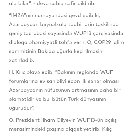
ala bilər”, - deyə sabiq səfir bildirib.
“İMZA”nın nümayəndəsi qeyd edib ki,
Azərbaycan beynəlxalq tədbirlərin təşkilində
geniş təcrübəsi sayəsində WUF13 çərçivəsində
dialoqa əhəmiyyətli töhfə verir. O, COP29 iqlim
sammitinin Bakıda uğurla keçirilməsini
xatırladıb.
H. Kılıç əlavə edib: “Bakının regionda WUF
forumlarına ev sahibliyi edən ilk şəhər olması
Azərbaycanın nüfuzunun artmasının daha bir
əlamətidir və bu, bütün Türk dünyasının
uğurudur”.
O, Prezident İlham Əliyevin WUF13-ün açılış
mərasimindəki çıxışına diqqət yetirib. Kılıç