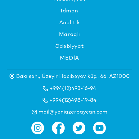
İdman
Analitik
Maraqlı
Ədəbiyyat
MEDİA
Bakı şəh., Üzeyir Hacıbəyov küç., 66, AZ1000
+994(12)493-16-94
+994(12)498-19-84
mail@yeniazerbaycan.com