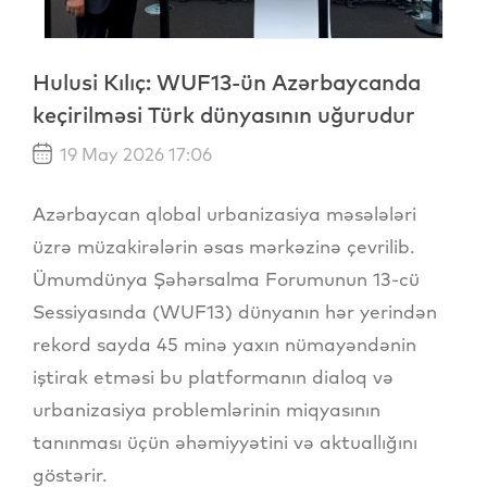
Hulusi Kılıç: WUF13-ün Azərbaycanda
keçirilməsi Türk dünyasının uğurudur
19 May 2026 17:06
Azərbaycan qlobal urbanizasiya məsələləri
üzrə müzakirələrin əsas mərkəzinə çevrilib.
Ümumdünya Şəhərsalma Forumunun 13-cü
Sessiyasında (WUF13) dünyanın hər yerindən
rekord sayda 45 minə yaxın nümayəndənin
iştirak etməsi bu platformanın dialoq və
urbanizasiya problemlərinin miqyasının
tanınması üçün əhəmiyyətini və aktuallığını
göstərir.