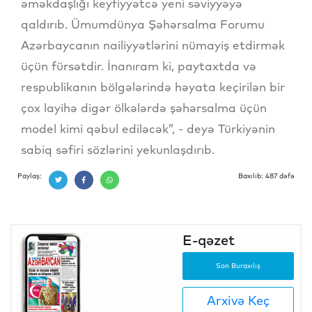
əməkdaşlığı keyfiyyətcə yeni səviyyəyə
qaldırıb. Ümumdünya Şəhərsalma Forumu
Azərbaycanın nailiyyətlərini nümayiş etdirmək
üçün fürsətdir. İnanıram ki, paytaxtda və
respublikanın bölgələrində həyata keçirilən bir
çox layihə digər ölkələrdə şəhərsalma üçün
model kimi qəbul ediləcək”, - deyə Türkiyənin
sabiq səfiri sözlərini yekunlaşdırıb.
Paylaş:
Baxılıb: 487 dəfə
E-qəzet
Son Buraxılış
Arxivə Keç