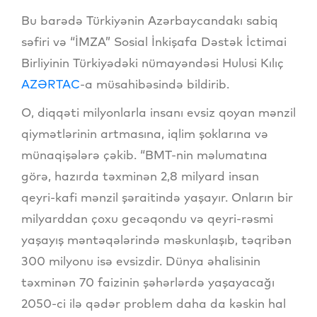
Bu barədə Türkiyənin Azərbaycandakı sabiq
səfiri və “İMZA” Sosial İnkişafa Dəstək İctimai
Birliyinin Türkiyədəki nümayəndəsi Hulusi Kılıç
AZƏRTAC
-a müsahibəsində bildirib.
O, diqqəti milyonlarla insanı evsiz qoyan mənzil
qiymətlərinin artmasına, iqlim şoklarına və
münaqişələrə çəkib. “BMT-nin məlumatına
görə, hazırda təxminən 2,8 milyard insan
qeyri-kafi mənzil şəraitində yaşayır. Onların bir
milyarddan çoxu gecəqondu və qeyri-rəsmi
yaşayış məntəqələrində məskunlaşıb, təqribən
300 milyonu isə evsizdir. Dünya əhalisinin
təxminən 70 faizinin şəhərlərdə yaşayacağı
2050-ci ilə qədər problem daha da kəskin hal