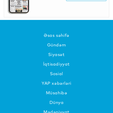
Əsas səhifə
Gündəm
Siyasət
İqtisadiyyat
Sosial
YAP xəbərləri
Müsahibə
Dünya
Mədəniyyat