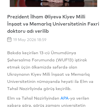
Prezident İlham Əliyevə Kiyev Milli
İnşaat və Memarlıq Universitetinin Fəxri
doktoru adı verilib
19 May 2026 18:59
Bakıda keçirilən 13-cü Ümumdünya
Şəhərsalma Forumunda (WUF13) iştirak
etmək üçün ölkəmizdə səfərdə olan
Ukraynanın Kiyev Milli İnşaat və Memarlıq
Universitetinin nümayəndə heyəti ilə Elm və
Təhsil Nazirliyində görüş keçirilib.
Elm və Təhsil Nazirliyindən
APA
-ya verilən
xəbərə görə, görüş zamanı universitetin