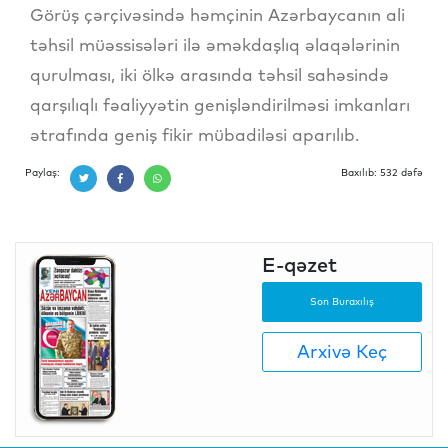
Görüş çərçivəsində həmçinin Azərbaycanın ali
təhsil müəssisələri ilə əməkdaşlıq əlaqələrinin
qurulması, iki ölkə arasında təhsil sahəsində
qarşılıqlı fəaliyyətin genişləndirilməsi imkanları
ətrafında geniş fikir mübadiləsi aparılıb.
Paylaş:
Baxılıb: 532 dəfə
E-qəzet
Son Buraxılış
Arxivə Keç