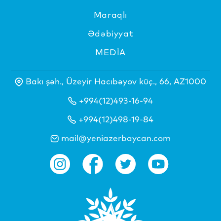
Maraqlı
Ədəbiyyat
MEDİA
Bakı şəh., Üzeyir Hacıbəyov küç., 66, AZ1000
+994(12)493-16-94
+994(12)498-19-84
mail@yeniazerbaycan.com