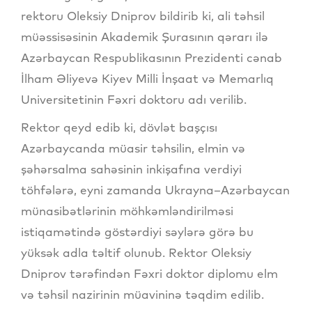
rektoru Oleksiy Dniprov bildirib ki, ali təhsil
müəssisəsinin Akademik Şurasının qərarı ilə
Azərbaycan Respublikasının Prezidenti cənab
İlham Əliyevə Kiyev Milli İnşaat və Memarlıq
Universitetinin Fəxri doktoru adı verilib.
Rektor qeyd edib ki, dövlət başçısı
Azərbaycanda müasir təhsilin, elmin və
şəhərsalma sahəsinin inkişafına verdiyi
töhfələrə, eyni zamanda Ukrayna–Azərbaycan
münasibətlərinin möhkəmləndirilməsi
istiqamətində göstərdiyi səylərə görə bu
yüksək adla təltif olunub. Rektor Oleksiy
Dniprov tərəfindən Fəxri doktor diplomu elm
və təhsil nazirinin müavininə təqdim edilib.