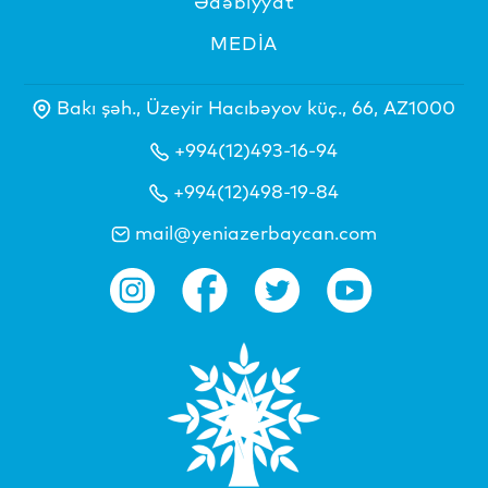
Ədəbiyyat
MEDİA
Bakı şəh., Üzeyir Hacıbəyov küç., 66, AZ1000
+994(12)493-16-94
+994(12)498-19-84
mail@yeniazerbaycan.com