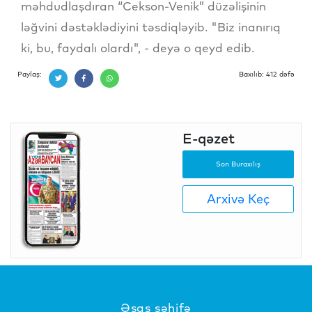
məhdudlaşdıran “Cekson-Venik” düzəlişinin
ləğvini dəstəklədiyini təsdiqləyib. "Biz inanırıq
ki, bu, faydalı olardı", - deyə o qeyd edib.
Paylaş:
Baxılıb: 412 dəfə
E-qəzet
Son Buraxılış
Arxivə Keç
Əsas səhifə