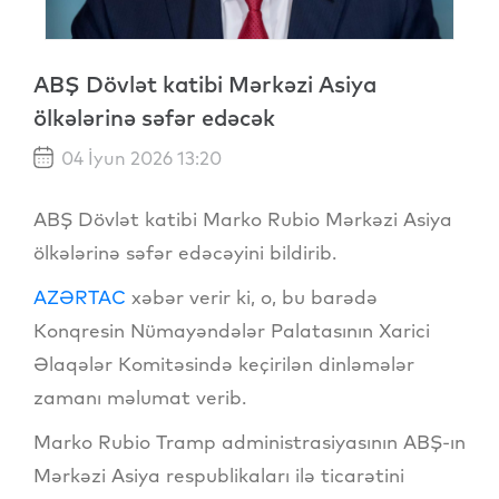
ABŞ Dövlət katibi Mərkəzi Asiya
ölkələrinə səfər edəcək
04 İyun 2026 13:20
ABŞ Dövlət katibi Marko Rubio Mərkəzi Asiya
ölkələrinə səfər edəcəyini bildirib.
AZƏRTAC
xəbər verir ki, o, bu barədə
Konqresin Nümayəndələr Palatasının Xarici
Əlaqələr Komitəsində keçirilən dinləmələr
zamanı məlumat verib.
Marko Rubio Tramp administrasiyasının ABŞ-ın
Mərkəzi Asiya respublikaları ilə ticarətini