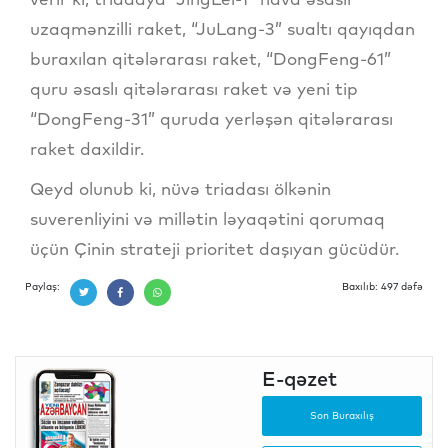
uzaqmənzilli raket, “JuLang-3” sualtı qayıqdan
buraxılan qitələrarası raket, “DongFeng-61”
quru əsaslı qitələrarası raket və yeni tip
“DongFeng-31” quruda yerləşən qitələrarası
raket daxildir.
Qeyd olunub ki, nüvə triadası ölkənin
suverenliyini və millətin ləyaqətini qorumaq
üçün Çinin strateji prioritet daşıyan gücüdür.
Paylaş:
Baxılıb: 497 dəfə
E-qəzet
Son Buraxılış