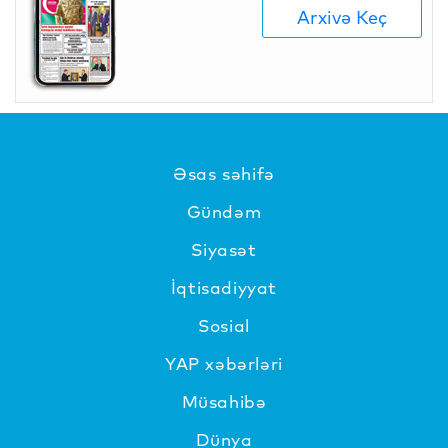
Arxivə Keç
Əsas səhifə
Gündəm
Siyasət
İqtisadiyyat
Sosial
YAP xəbərləri
Müsahibə
Dünya