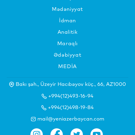
Mədəniyyat
İdman
Analitik
Maraqlı
Ədəbiyyat
MEDİA
Bakı şəh., Üzeyir Hacıbəyov küç., 66, AZ1000
+994(12)493-16-94
+994(12)498-19-84
mail@yeniazerbaycan.com