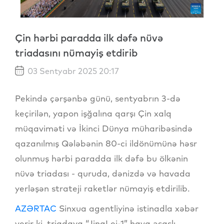
Çin hərbi paradda ilk dəfə nüvə
triadasını nümayiş etdirib
03 Sentyabr 2025 20:17
Pekində çərşənbə günü, sentyabrın 3-də
keçirilən, yapon işğalına qarşı Çin xalq
müqaviməti və İkinci Dünya müharibəsində
qazanılmış Qələbənin 80-ci ildönümünə həsr
olunmuş hərbi paradda ilk dəfə bu ölkənin
nüvə triadası - quruda, dənizdə və havada
yerləşən strateji raketlər nümayiş etdirilib.
AZƏRTAC
Sinxua agentliyinə istinadla xəbər
verir ki, triadaya “JingLei-1” hava əsaslı