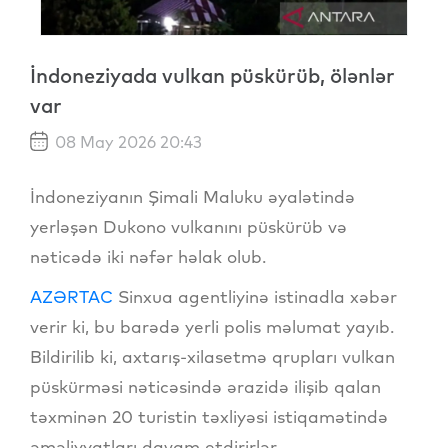
İndoneziyada vulkan püskürüb, ölənlər
var
08 May 2026 20:43
İndoneziyanın Şimali Maluku əyalətində
yerləşən Dukono vulkanını püskürüb və
nəticədə iki nəfər həlak olub.
AZƏRTAC
Sinxua agentliyinə istinadla xəbər
verir ki, bu barədə yerli polis məlumat yayıb.
Bildirilib ki, axtarış-xilasetmə qrupları vulkan
püskürməsi nəticəsində ərazidə ilişib qalan
təxminən 20 turistin təxliyəsi istiqamətində
əməliyyatları davam etdirirlər.