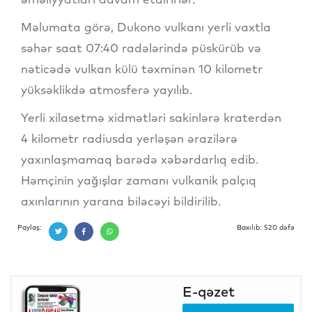
Məlumata görə, Dukono vulkanı yerli vaxtla
səhər saat 07:40 radələrində püskürüb və
nəticədə vulkan külü təxminən 10 kilometr
yüksəklikdə atmosferə yayılıb.
Yerli xilasetmə xidmətləri sakinlərə kraterdən
4 kilometr radiusda yerləşən ərazilərə
yaxınlaşmamaq barədə xəbərdarlıq edib.
Həmçinin yağışlar zamanı vulkanik palçıq
axınlarının yarana biləcəyi bildirilib.
Paylaş:
Baxılıb: 520 dəfə
E-qəzet