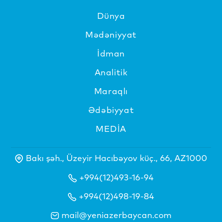
Dünya
Mədəniyyat
İdman
Analitik
Maraqlı
Ədəbiyyat
MEDİA
Bakı şəh., Üzeyir Hacıbəyov küç., 66, AZ1000
+994(12)493-16-94
+994(12)498-19-84
mail@yeniazerbaycan.com