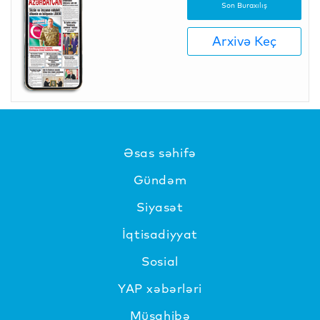
Son Buraxılış
Arxivə Keç
Əsas səhifə
Gündəm
Siyasət
İqtisadiyyat
Sosial
YAP xəbərləri
Müsahibə