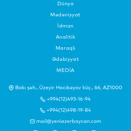
Dünya
Mədəniyyat
İdman
Analitik
Maraqlı
Ədəbiyyat
MEDİA
Bakı şəh., Üzeyir Hacıbəyov küç., 66, AZ1000
+994(12)493-16-94
+994(12)498-19-84
mail@yeniazerbaycan.com