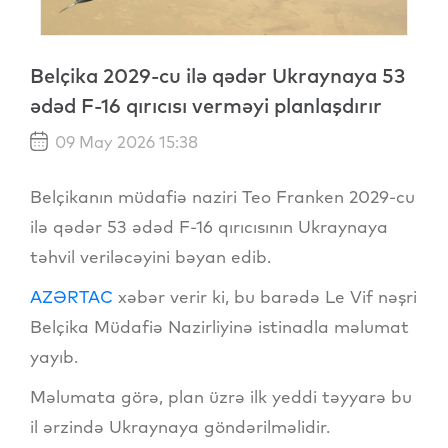
Belçika 2029-cu ilə qədər Ukraynaya 53
ədəd F-16 qırıcısı verməyi planlaşdırır
09 May 2026 15:38
Belçikanın müdafiə naziri Teo Franken 2029-cu
ilə qədər 53 ədəd F-16 qırıcısının Ukraynaya
təhvil veriləcəyini bəyan edib.
AZƏRTAC
xəbər verir ki, bu barədə Le Vif nəşri
Belçika Müdafiə Nazirliyinə istinadla məlumat
yayıb.
Məlumata görə, plan üzrə ilk yeddi təyyarə bu
il ərzində Ukraynaya göndərilməlidir.