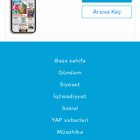
Arxivə Keç
Əsas səhifə
Gündəm
Siyasət
İqtisadiyyat
Sosial
YAP xəbərləri
Müsahibə