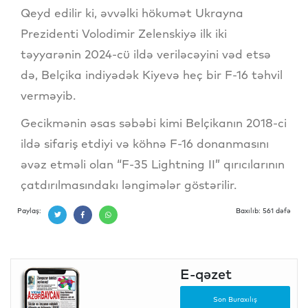
Qeyd edilir ki, əvvəlki hökumət Ukrayna
Prezidenti Volodimir Zelenskiyə ilk iki
təyyarənin 2024-cü ildə veriləcəyini vəd etsə
də, Belçika indiyədək Kiyevə heç bir F-16 təhvil
verməyib.
Gecikmənin əsas səbəbi kimi Belçikanın 2018-ci
ildə sifariş etdiyi və köhnə F-16 donanmasını
əvəz etməli olan “F-35 Lightning II” qırıcılarının
çatdırılmasındakı ləngimələr göstərilir.
Paylaş:
Baxılıb: 561 dəfə
E-qəzet
Son Buraxılış