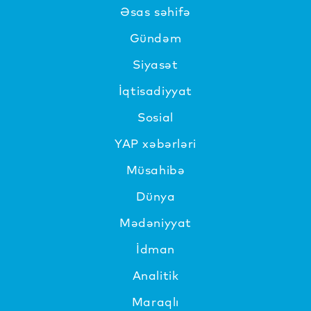
Əsas səhifə
Gündəm
Siyasət
İqtisadiyyat
Sosial
YAP xəbərləri
Müsahibə
Dünya
Mədəniyyat
İdman
Analitik
Maraqlı