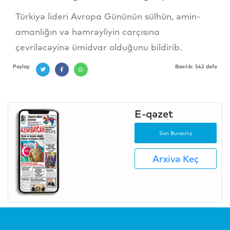
Türkiyə lideri Avropa Gününün sülhün, əmin-
amanlığın və həmrəyliyin carçısına
çevriləcəyinə ümidvar olduğunu bildirib.
Paylaş:
Baxılıb: 542 dəfə
E-qəzet
Son Buraxılış
Arxivə Keç