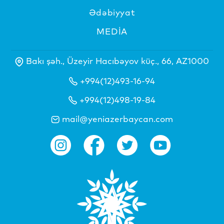
Ədəbiyyat
MEDİA
Bakı şəh., Üzeyir Hacıbəyov küç., 66, AZ1000
+994(12)493-16-94
+994(12)498-19-84
mail@yeniazerbaycan.com