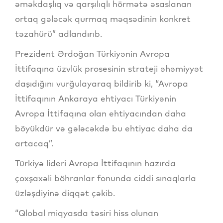
əməkdaşlıq və qarşılıqlı hörmətə əsaslanan
ortaq gələcək qurmaq məqsədinin konkret
təzahürü” adlandırıb.
Prezident Ərdoğan Türkiyənin Avropa
İttifaqına üzvlük prosesinin strateji əhəmiyyət
daşıdığını vurğulayaraq bildirib ki, “Avropa
İttifaqının Ankaraya ehtiyacı Türkiyənin
Avropa İttifaqına olan ehtiyacından daha
böyükdür və gələcəkdə bu ehtiyac daha da
artacaq”.
Türkiyə lideri Avropa İttifaqının hazırda
çoxşaxəli böhranlar fonunda ciddi sınaqlarla
üzləşdiyinə diqqət çəkib.
“Qlobal miqyasda təsiri hiss olunan