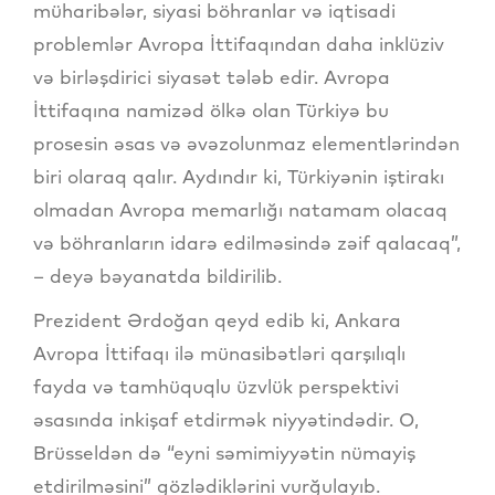
müharibələr, siyasi böhranlar və iqtisadi
problemlər Avropa İttifaqından daha inklüziv
və birləşdirici siyasət tələb edir. Avropa
İttifaqına namizəd ölkə olan Türkiyə bu
prosesin əsas və əvəzolunmaz elementlərindən
biri olaraq qalır. Aydındır ki, Türkiyənin iştirakı
olmadan Avropa memarlığı natamam olacaq
və böhranların idarə edilməsində zəif qalacaq”,
– deyə bəyanatda bildirilib.
Prezident Ərdoğan qeyd edib ki, Ankara
Avropa İttifaqı ilə münasibətləri qarşılıqlı
fayda və tamhüquqlu üzvlük perspektivi
əsasında inkişaf etdirmək niyyətindədir. O,
Brüsseldən də “eyni səmimiyyətin nümayiş
etdirilməsini” gözlədiklərini vurğulayıb.